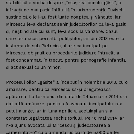
stabilit că e vorba despre „însuşirea bunului găsit“, o
infracţiune mai puţin întâlnită în jurisprudenţă. Ţuvischi
susţine că oile i-au fost luate noaptea şi vândute, iar
Mircescu le-a declarat senin judecătorilor că le-a găsit
şi, neştiind ale cui sunt, le-a scos la vânzare. Cazul
care le-a scos peri albi poliţiştilor, iar din 2013 este la
instanţa de sub Pietricica, îl are ca inculpat pe
Mircescu, obişnuit cu procedurile judiciare întrucât a
fost condamnat, în trecut, pentru pornografie infantilă
şi act sexual cu un minor.
Procesul oilor „găsite“ a început în noiembrie 2013, cu o
amânare, pentru ca Mircescu să-şi pregătească
apărarea. La termenul din data de 24 ianuarie 2014 s-a
dat altă amânare, pentru că avocatul inculpatului n-a
putut ajunge, iar în luna aprilie a aceluiaşi an s-a
constatat legalitatea rechizitoriului. Pe 16 mai 2014 iar
n-a ajuns avocata lui Mircescu şi judecătoarea a
„ameninţat-o“ cu o amendă judiciară de 5.000 de lei