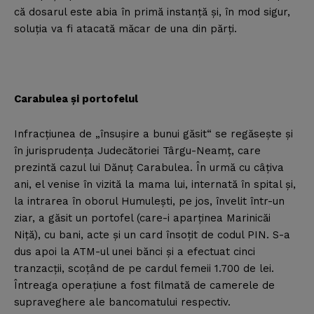
că dosarul este abia în primă instanţă şi, în mod sigur,
soluţia va fi atacată măcar de una din părţi.
Carabulea şi portofelul
Infracţiunea de „însuşire a bunui găsit“ se regăseşte şi
în jurisprudenţa Judecătoriei Târgu-Neamţ, care
prezintă cazul lui Dănuţ Carabulea. În urmă cu câţiva
ani, el venise în vizită la mama lui, internată în spital şi,
la intrarea în oborul Humuleşti, pe jos, învelit într-un
ziar, a găsit un portofel (care-i aparţinea Marinicăi
Niţă), cu bani, acte şi un card însoţit de codul PIN. S-a
dus apoi la ATM-ul unei bănci şi a efectuat cinci
tranzacţii, scoţând de pe cardul femeii 1.700 de lei.
Întreaga operaţiune a fost filmată de camerele de
supraveghere ale bancomatului respectiv.