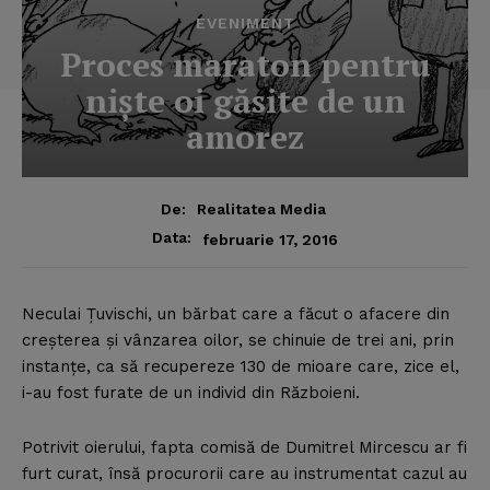
EVENIMENT
Proces maraton pentru
nişte oi găsite de un
amorez
De:
Realitatea Media
Data:
februarie 17, 2016
Neculai Ţuvischi, un bărbat care a făcut o afacere din
creşterea şi vânzarea oilor, se chinuie de trei ani, prin
instanţe, ca să recupereze 130 de mioare care, zice el,
i-au fost furate de un individ din Războieni.
Potrivit oierului, fapta comisă de Dumitrel Mircescu ar fi
furt curat, însă procurorii care au instrumentat cazul au