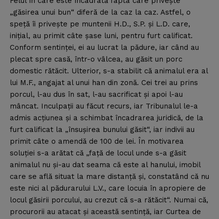
Felul în care este încadrată fapta care priveşte
„găsirea unui bun“ diferă de la caz la caz. Astfel, o
speţă îi priveşte pe muntenii H.D., S.P. şi L.D. care,
iniţial, au primit câte şase luni, pentru furt calificat.
Conform sentinţei, ei au lucrat la pădure, iar când au
plecat spre casă, într-o vâlcea, au găsit un porc
domestic rătăcit. Ulterior, s-a stabilit că animalul era al
lui M.F., angajat al unui han din zonă. Cei trei au prins
porcul, l-au dus în sat, l-au sacrificat şi apoi l-au
mâncat. Inculpaţii au făcut recurs, iar Tribunalul le-a
admis acţiunea şi a schimbat încadrarea juridică, de la
furt calificat la „însuşirea bunului găsit“, iar indivii au
primit câte o amendă de 100 de lei. În motivarea
soluţiei s-a arătat că „faţă de locul unde s-a găsit
animalul nu şi-au dat seama că este al hanului, imobil
care se află situat la mare distanţă şi, constatând că nu
este nici al pădurarului L.V., care locuia în apropiere de
locul găsirii porcului, au crezut că s-a rătăcit“. Numai că,
procurorii au atacat şi această sentinţă, iar Curtea de