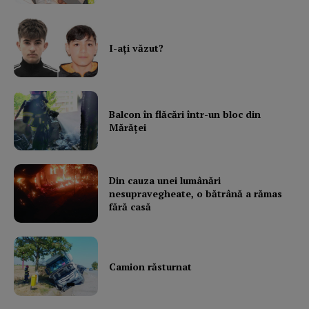
I-aţi văzut?
Balcon în flăcări într-un bloc din
Mărăţei
Din cauza unei lumânări
nesupravegheate, o bătrână a rămas
fără casă
Camion răsturnat