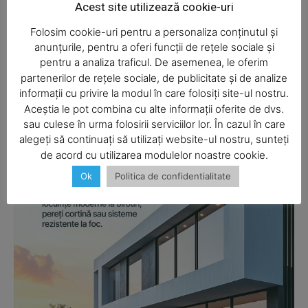
Acest site utilizează cookie-uri
acest browser pentru data viitoare i comentariu.
Folosim cookie-uri pentru a personaliza conținutul și
anunțurile, pentru a oferi funcții de rețele sociale și
pentru a analiza traficul. De asemenea, le oferim
partenerilor de rețele sociale, de publicitate și de analize
informații cu privire la modul în care folosiți site-ul nostru.
Aceștia le pot combina cu alte informații oferite de dvs.
SUBSCRIBE NOW
sau culese în urma folosirii serviciilor lor. În cazul în care
alegeți să continuați să utilizați website-ul nostru, sunteți
de acord cu utilizarea modulelor noastre cookie.
Ok
Politica de confidentialitate
Company
About
Contact us
Subscription Plans
My account