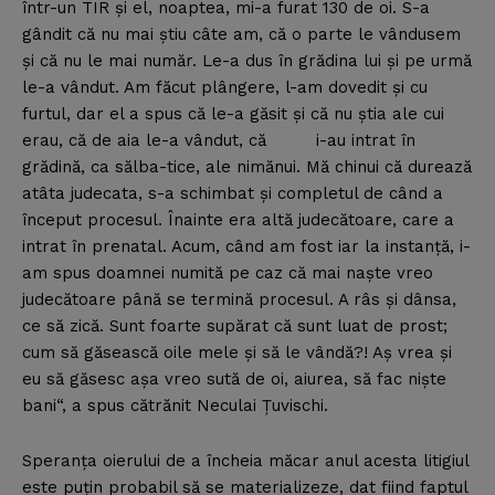
într-un TIR şi el, noaptea, mi-a furat 130 de oi. S-a
gândit că nu mai ştiu câte am, că o parte le vândusem
şi că nu le mai număr. Le-a dus în grădina lui şi pe urmă
le-a vândut. Am făcut plângere, l-am dovedit şi cu
furtul, dar el a spus că le-a găsit şi că nu ştia ale cui
erau, că de aia le-a vândut, că i-au intrat în
grădină, ca sălba-tice, ale nimănui. Mă chinui că durează
atâta judecata, s-a schimbat şi completul de când a
început procesul. Înainte era altă judecătoare, care a
intrat în prenatal. Acum, când am fost iar la instanţă, i-
am spus doamnei numită pe caz că mai naşte vreo
judecătoare până se termină procesul. A râs şi dânsa,
ce să zică. Sunt foarte supărat că sunt luat de prost;
cum să găsească oile mele şi să le vândă?! Aş vrea şi
eu să găsesc aşa vreo sută de oi, aiurea, să fac nişte
bani“, a spus cătrănit Neculai Ţuvischi.
Speranţa oierului de a încheia măcar anul acesta litigiul
este puţin probabil să se materializeze, dat fiind faptul