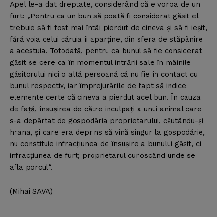
Apel le-a dat dreptate, considerând că e vorba de un
furt: „Pentru ca un bun să poată fi considerat găsit el
trebuie să fi fost mai întâi pierdut de cineva şi să fi ieşit,
fără voia celui căruia îi aparţine, din sfera de stăpânire
a acestuia. Totodată, pentru ca bunul să fie considerat
găsit se cere ca în momentul intrării sale în mâinile
găsitorului nici o altă persoană că nu fie în contact cu
bunul respectiv, iar împrejurările de fapt să indice
elemente certe că cineva a pierdut acel bun. În cauza
de faţă, însuşirea de către inculpaţi a unui animal care
s-a depărtat de gospodăria proprietarului, căutându-şi
hrana, şi care era deprins să vină singur la gospodărie,
nu constituie infracţiunea de însuşire a bunului găsit, ci
infracţiunea de furt; proprietarul cunoscând unde se
afla porcul“.
(Mihai SAVA)