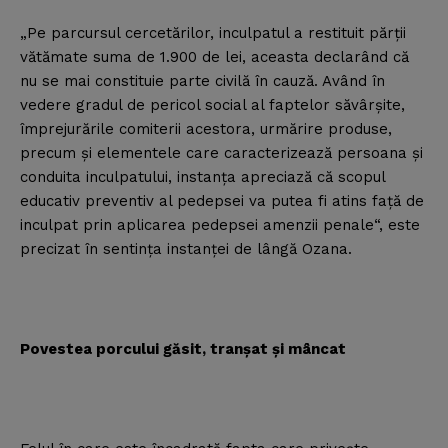
„Pe parcursul cercetărilor, inculpatul a restituit părţii
vătămate suma de 1.900 de lei, aceasta declarând că
nu se mai constituie parte civilă în cauză. Având în
vedere gradul de pericol social al faptelor săvârşite,
împrejurările comiterii acestora, urmărire produse,
precum şi elementele care caracterizează persoana şi
conduita inculpatului, instanţa apreciază că scopul
educativ preventiv al pedepsei va putea fi atins faţă de
inculpat prin aplicarea pedepsei amenzii penale“, este
precizat în sentinţa instanţei de lângă Ozana.
Povestea porcului găsit, tranşat şi mâncat