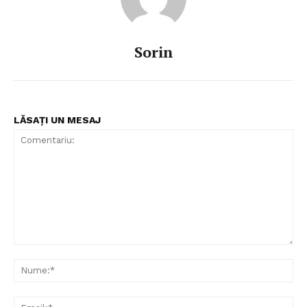
Sorin
LĂSAȚI UN MESAJ
Comentariu:
Nu
Ema