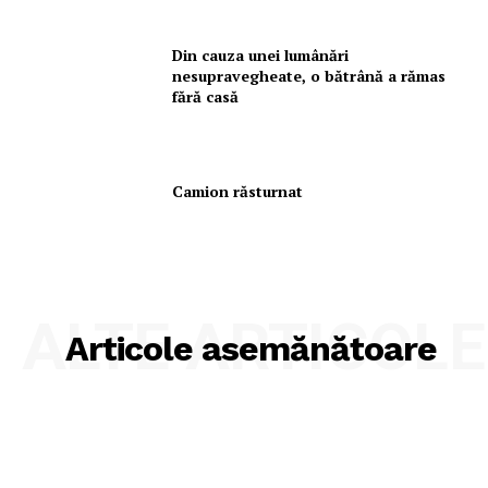
Din cauza unei lumânări
nesupravegheate, o bătrână a rămas
fără casă
Camion răsturnat
ALTE ARTICOLE
Articole asemănătoare