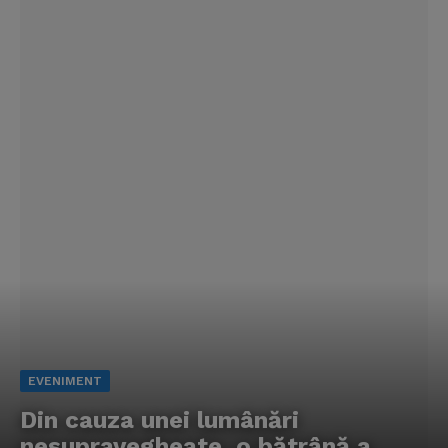
EVENIMENT
Din cauza unei lumânări
nesupravegheate, o bătrână a