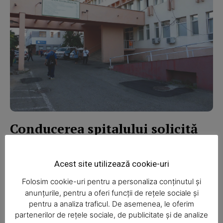
News Week
Magazine PRO
Conducerea spitalului solicită
transferarea a 20 de paturi din
zona acută în cea de îngrijiri
Acest site utilizează cookie-uri
palliative
Folosim cookie-uri pentru a personaliza conținutul și
Realitatea Media
-
Mai 8, 2026
anunțurile, pentru a oferi funcții de rețele sociale și
pentru a analiza traficul. De asemenea, le oferim
Cazinourile şi păcănelele dispar din Piatra-Neamţ
partenerilor de rețele sociale, de publicitate și de analize