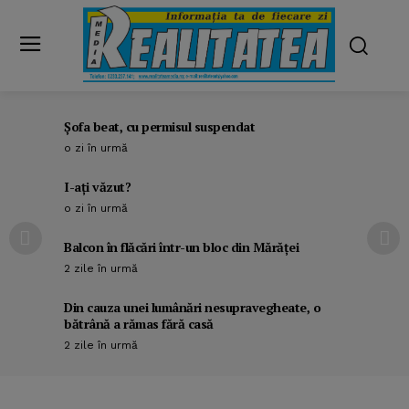
Şofa beat, cu permisul suspendat
o zi în urmă
I-aţi văzut?
o zi în urmă
Balcon în flăcări într-un bloc din Mărăţei
2 zile în urmă
Din cauza unei lumânări nesupravegheate, o
bătrână a rămas fără casă
2 zile în urmă