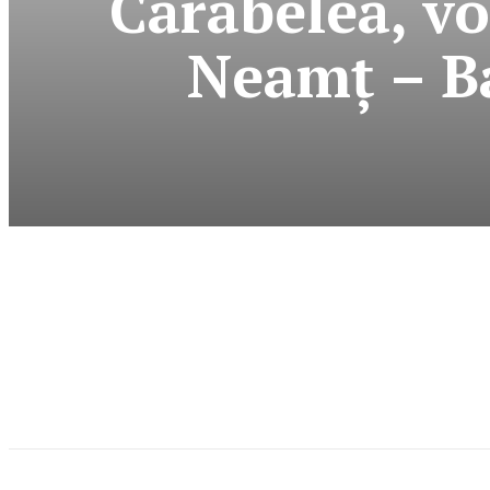
Carabelea, vo
Neamţ – Ba