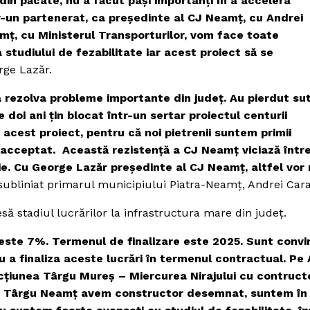
in păcate, nu a făcut paşi importanţi în a accelera
tr-un partenerat, ca preşedinte al CJ Neamţ, cu Andrei
amţ, cu Ministerul Transporturilor, vom face toate
 studiului de fezabilitate iar acest proiect să se
rge Lazăr.
a rezolva probleme importante din județ. Au pierdut su
doi ani țin blocat într-un sertar proiectul centurii
acest proiect, pentru că noi pietrenii suntem primii
au acceptat. Această rezistenţă a CJ Neamţ viciază într
ie. Cu George Lazăr preşedinte al CJ Neamţ, altfel vor
 subliniat primarul municipiului Piatra-Neamţ, Andrei Car
ă stadiul lucrărilor la infrastructura mare din judeţ.
 este 7%. Termenul de finalizare este 2025. Sunt convi
 a finaliza aceste lucrări în termenul contractual. Pe 
ecţiunea Târgu Mureş – Miercurea Nirajului cu contruct
 – Târgu Neamţ avem constructor desemnat, suntem în