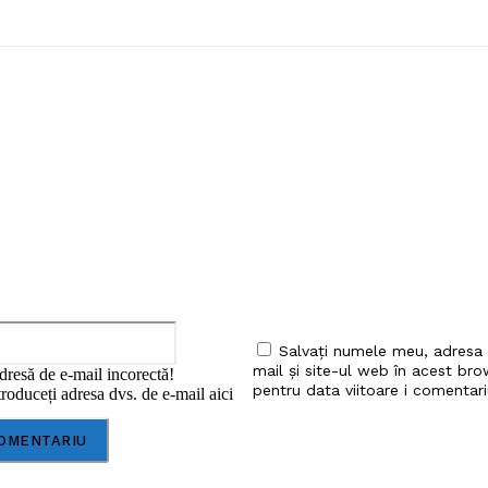
iu:
Email:*
Salvați numele meu, adresa
mail și site-ul web în acest bro
dresă de e-mail incorectă!
pentru data viitoare i comentari
roduceți adresa dvs. de e-mail aici