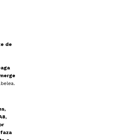
te de
eaga
 merge
abelea.
ns,
A8,
or
 faza