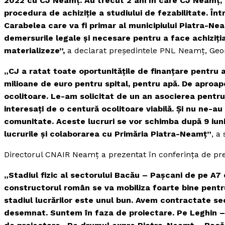
2022 cu CJ Neamţ. Au trecut 2 ani în care CJ Neamţ, d
procedura de achiziţie a studiului de fezabilitate. În
Carabelea care va fi primar al municipiului Piatra-Ne
demersurile legale şi necesare pentru a face achiziţia
materializeze”,
a declarat preşedintele PNL Neamţ, Geo
„CJ a ratat toate oportunitățile de finanțare pentru 
milioane de euro pentru spital, pentru apă. De aproape 
ocolitoare. Le-am solicitat de un an asocierea pentru 
interesați de o centură ocolitoare viabilă. Și nu ne-
comunitate. Aceste lucruri se vor schimba după 9 iun
lucrurile şi colaborarea cu Primăria Piatra-Neamţ”
, a
Directorul CNAIR Neamţ a prezentat în conferinţa de pres
„Stadiul fizic al sectorului Bacău – Paşcani de pe A7
constructorul român se va mobiliza foarte bine pentru
stadiul lucrărilor este unul bun. Avem contractate s
desemnat. Suntem în faza de proiectare. Pe Leghin