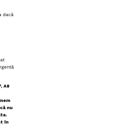
ua dacă
iat
urgentă
, A8
ţinem
acă nu
ta.
t în