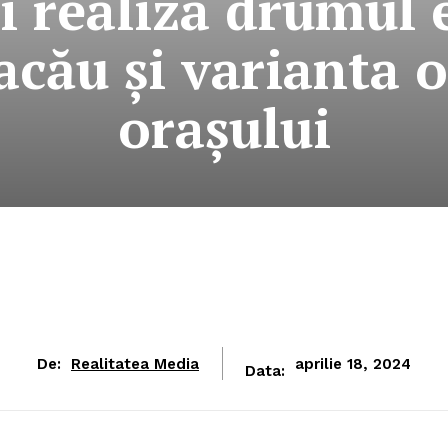
i realiza drumul 
cău şi varianta o
oraşului
De:
Realitatea Media
aprilie 18, 2024
Data: