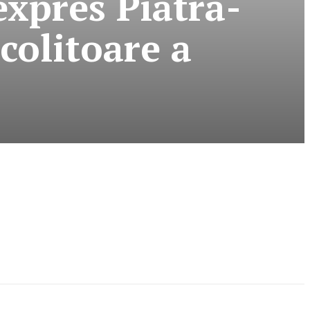
expres Piatra-
colitoare a