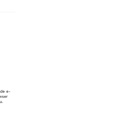
 de e-
wser
u.