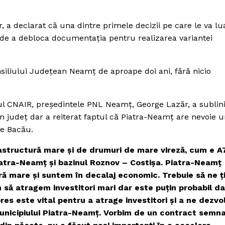
 a declarat că una dintre primele decizii pe care le va l
 de a debloca documentaţia pentru realizarea variantei
siliului Judeţean Neamţ de aproape doi ani, fără nicio
orul CNAIR, preşedintele PNL Neamţ, George Lazăr, a sublin
in judeţ dar a reiterat faptul că Piatra-Neamţ are nevoie 
re Bacău.
astructură mare şi de drumuri de mare vireză, cum e A7
iatra-Neamţ şi bazinul Roznov – Costişa. Piatra-Neamţ
ră mare şi suntem în decalaj economic. Trebuie să ne 
m să atragem investitori mari dar este puţin probabil d
s este vital pentru a atrage investitori şi a ne dezvol
municipiului Piatra-Neamţ. Vorbim de un contract semna