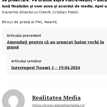
de proiectare. Pe drumul expre Piatra-Neamţ – Bacău 
lună finalizăm şi vom avea şi acordul de mediu. Apoi
transmis directorul CNAIR, Cristian Pistol.
Biroul de presă al PNL Neamţ
Articolul precedent
Amendaţi pentru că au aruncat haine vechi la
gunoi
Articolul următor
Intreruperi Neamt 1 – 19.04.2024
Realitatea Media
https://www.realitateamedia.ro/