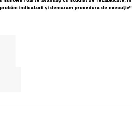
suntem foarte avansaţi cu studiul de fezabilitate, în
 aprobăm indicatorii şi demaram procedura de execuţie”