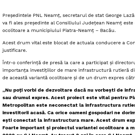
Preşedintele PNL Neamţ, secretarul de stat George Lazăr,
va fi ales preşedinte al Consiliului Judeţean Neamţ este
ocolitoare a municipiului Piatra-Neamţ – Bacău.
Acest drum vital este blocat de actuala conducere a Con
justificare.
Într-o conferinţă de presă la care a participat şi direct
importanţa investiţiilor de mare infrastructură rutieră d
de această variantă ocolitoare şi de un drum expres căt
„Nu poţi vorbi de dezvoltare dacă nu vorbeşti de infr
sau drumul expres. Acest proiect este vital pentru P
Metropolitan este neconectat la infrastructura rutie
investitorii acasă. Ca orice oameni gospodari ne dori
eşti conectat la infrastructura mare. Acest drum expre
Foarte important şi proiectul variantei ocolitoare a 