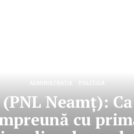
ADMINISTRATIE
POLITICA
 (PNL Neamţ): Ca 
împreună cu prim