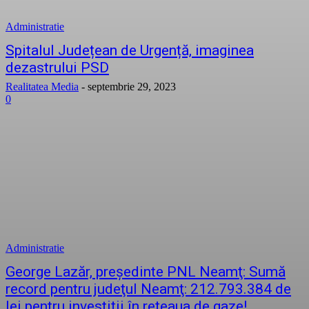
Administratie
Spitalul Județean de Urgență, imaginea
dezastrului PSD
Realitatea Media
-
septembrie 29, 2023
0
Administratie
George Lazăr, preşedinte PNL Neamţ: Sumă
record pentru judeţul Neamţ: 212.793.384 de
lei pentru investiţii în reţeaua de gaze!