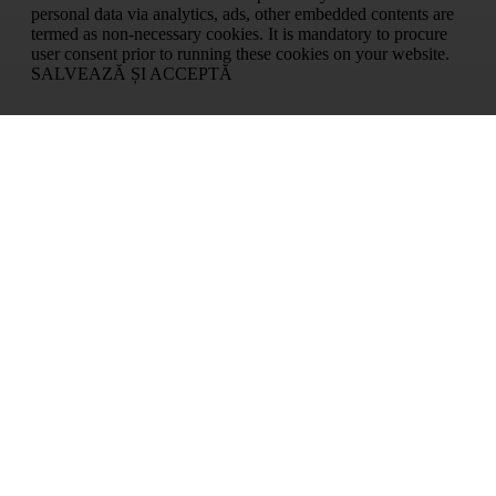
personal data via analytics, ads, other embedded contents are
termed as non-necessary cookies. It is mandatory to procure
user consent prior to running these cookies on your website.
SALVEAZĂ ȘI ACCEPTĂ