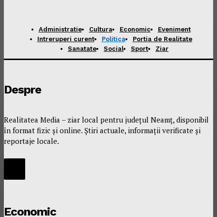
Administratie
Cultura
Economic
Eveniment
Intreruperi curent
Politica
Portia de Realitate
Sanatate
Social
Sport
Ziar
Despre
Realitatea Media – ziar local pentru județul Neamț, disponibil
în format fizic și online. Știri actuale, informații verificate și
reportaje locale.
Economic