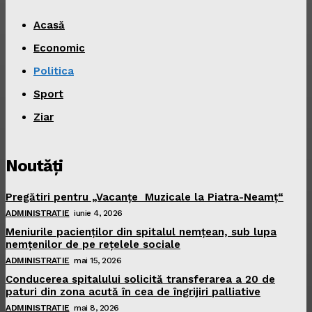
Acasă
Economic
Politica
Sport
Ziar
Noutăţi
Pregătiri pentru „Vacanţe Muzicale la Piatra-Neamţ“
ADMINISTRATIE
iunie 4, 2026
Meniurile pacienţilor din spitalul nemţean, sub lupa
nemţenilor de pe reţelele sociale
ADMINISTRATIE
mai 15, 2026
Conducerea spitalului solicită transferarea a 20 de
paturi din zona acută în cea de îngrijiri palliative
ADMINISTRATIE
mai 8, 2026