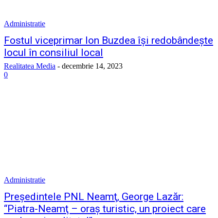
Administratie
Fostul viceprimar Ion Buzdea îşi redobândeşte
locul în consiliul local
Realitatea Media
-
decembrie 14, 2023
0
Administratie
Preşedintele PNL Neamţ, George Lazăr:
“Piatra-Neamţ – oraş turistic, un proiect care