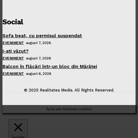
Social
Şofa beat, cu permisul suspendat
EVENIMENT
august 7, 2026
I-aţi văzut?
EVENIMENT
august 7, 2026
Balcon în flăcări într-un bloc din Mărăţei
EVENIMENT
august 6, 2026
© 2025 Realitatea Media. All Rights Reserved.
Acest site foloseste cookies.
Închide