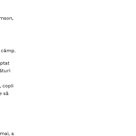
amson,
e câmp.
eptat
ături
 copii
e să
mai, a