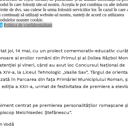
odul în care folosiți site-ul nostru. Aceștia le pot combina cu alte inform
Contact us
ferite de dvs. sau culese în urma folosirii serviciilor lor. În cazul în care 
De:
Realitatea Media
mai 22, 2026
Data:
ă continuați să utilizați website-ul nostru, sunteți de acord cu utilizarea
Subscription Plans
odulelor noastre cookie.
k
Politica de confidentialitate
My account
E NOW
tat joi, 14 mai, cu un proiect comemorativ-educativ: curăţ
onoare al eroilor români din Primul şi al Doilea Război Mon
atenţiei şi vineri, când au avut loc Concursul Naţional de
a XIV-a, la Liceul Tehnologic ,,Vasile Sav“, Târgul de orient
izată în Parcarea din faţa Primăriei Municipiului Roman, ş
diţia a XXII-a, urmat de festivitatea de premiere a elevil
niment centrat pe premierea personalităţilor romaşcane şi
,Episcop Melchisedec Ştefănescu“.
an Vodă