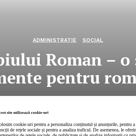
ADMINISTRATIE
SOCIAL
ipiului Roman – o
mente pentru rom
RO
Company
est site utilizează cookie-uri
olosim cookie-uri pentru a personaliza conținutul și anunțurile, pentru a 
uncții de rețele sociale și pentru a analiza traficul. De asemenea, le ofer
About
artenerilor de rețele sociale, de publicitate și de analize informații cu priv