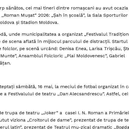
 sănătos, cei mai tineri dintre romaşcani au avut ocazia 
 ,,Roman Muşat“ 2026: „Şah în şcoală“, la Sala Sporturilor
ldova şi Stadion Moldova.
ă, unde municipalitatea a organizat „Festivalul Tradiţiona
 de scena aflată în mijlocul parcului de distracţii. Startul
de folclor, pe scenă urcând: Denisa Enea, Larisa Trişcău, Şt
 Munte“, Ansamblul Folcloric ,,Plai Moldovenesc“, Gabriel
ăţan.
teptaţi sâmbătă, 16 mai, la meciul de fotbal organizat în 
e a Festivalului de teatru ,,Dan Alecsandrescu“. Astfel, ce
de trupa de teatru ,,Joker“ a casei I. N. Roman a Primăriei
putut viziona ,,Croitorul de dame“, prezentat de trupa de t
tierul latin“, prezentat de Teatrul mu-zical dramatic ,,Bogd