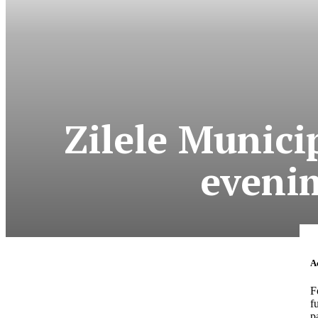
Zilele Munic
eveni
News Week
Magazine P
Ac
F
f
p