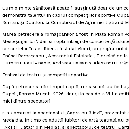
Cum o minte sănătoasă poate fi susţinută doar de un corp
demonstra talentul în cadrul competiţiilor sportive Cupa
Roman, şi Duatlon, la Comple-xul de Agrement Ştrand Mo
Marea petrecere a romaşcanilor a fost în Piaţa Roman Vod
Meşteşugarilor“, dar şi nopţi întregi de concerte găzduite
concertelor în aer liber a fost dat vineri, cu programul 
Enăşel Romaşcanul, Ansamblul Folcloric ,,Floricică de la
Dumitru, Paul Ananie, Andreea Haisan şi Alexandru Brăd
Festival de teatru şi competiţii sportive
După petrecerea din timpul nopţii, romaşcanii au fost aş
Cupei „Roman Muşat“ 2026, dar şi la cea de-a VIII-a ediţi
mici dintre spectatori
s-au amuzat la spectacolul „Capra cu 3 iezi“, prezentat 
Medgidia, în timp ce adulţii iubitori de artă teatrală au 
,,Noi şi …atât“ din Mediaş, şi spectacolul de teatru ,,Car