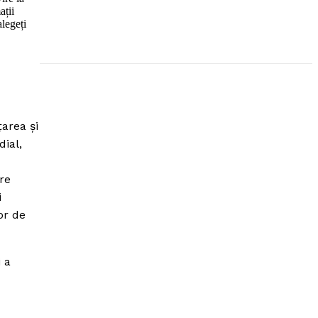
ații
alegeți
area şi
dial,
are
i
or de
 a