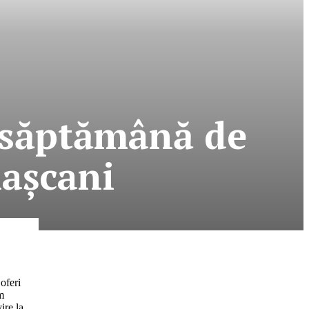
 săptămână de
aşcani
oferi
im
ire la