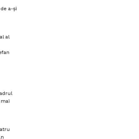
de a-şi
l al
efan
cadrul
i mai
eatru
an