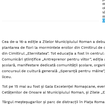
m
o
s
m
O
SUBSCRIB
Cea de-a 16-a ediţie a Zilelor Municipiului Roman a debu
plantarea de flori la mormintele eroilor din Cimitirul de 
din Cimitirul ,,Eternitatea“.
Tot educaţia a fost în centrul 
Comunicări ştiinţifice „Antreprenor pentru viitor“, ediţia 
şcolară, manifestare dedicată comunităţii şcolare, organ
concursul de cultură generală ,,Speranţă pentru mâine“, e
liceu.
Tot pe 15 mai au fost şi Gala Excelenţei Romaşcane, eve
Cetăţenilor de Onoare ai Municipiului Roman, şi Zilele ,
Târgul meşteşugarilor şi parc de distracţii în Piaţa Rom