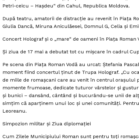
Petri-ceicu – Haşdeu“ din Cahul, Republica Moldova.
După teatru, amatorii de distracţie au revenit în Piaţa 
Giulia Dancă, Miruna Aniculăesei, Domnul G, Celia şi Emi
Concert Holograf şi o „mare“ de oameni în Piaţa Roman 
Şi ziua de 17 mai a debutat tot cu mişcare în cadrul Cu
Pe scena din Piaţa Roman Vodă au urcat: Ştefania Pascal,
moment fiind concertul ţinut de Trupa Holograf. „Cu oca
de miile de romaşcani care au venit în centrul oraşului 
momente frumoase, dedicate tuturor vârstelor şi gusturil
şi bunici – dansând, cântând şi bucurându-se unii de alţ
simţim că aparţinem unui loc şi unei comunităţi. Pentru
Leoreanu.
Simpozion militar şi Ziua diplomaţiei
Cum Zilele Municipiului Roman sunt pentru toţi romaşcanii