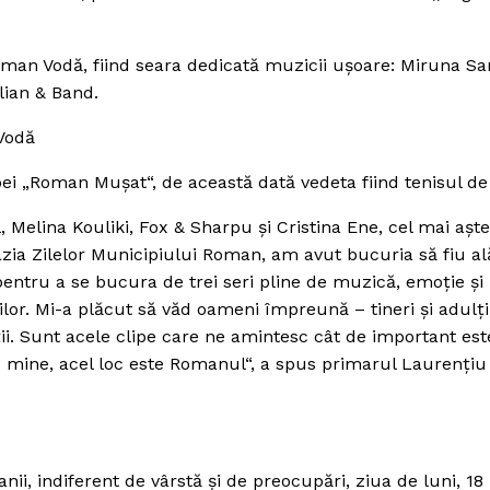
Roman Vodă, fiind seara dedicată muzicii uşoare: Miruna S
lian & Band.
Vodă
pei „Roman Muşat“, de această dată vedeta fiind tenisul d
 Melina Kouliki, Fox & Sharpu şi Cristina Ene, cel mai aşt
zia Zilelor Municipiului Roman, am avut bucuria să fiu al
pentru a se bucura de trei seri pline de muzică, emoţie şi
or. Mi-a plăcut să văd oameni împreună – tineri şi adulţi,
ii. Sunt acele clipe care ne amintesc cât de important est
 mine, acel loc este Romanul“, a spus primarul Laurenţiu
, indiferent de vârstă şi de preocupări, ziua de luni, 18 