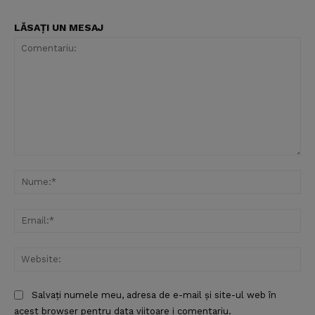
LĂSAȚI UN MESAJ
Comentariu:
Nu
Ema
Web
Salvați numele meu, adresa de e-mail și site-ul web în
acest browser pentru data viitoare i comentariu.