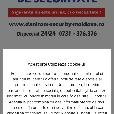
News Week
Magazine PRO
Acest site utilizează cookie-uri
Ultimele ştiri
Folosim cookie-uri pentru a personaliza conținutul și
anunțurile, pentru a oferi funcții de rețele sociale și
pentru a analiza traficul. De asemenea, le oferim
partenerilor de rețele sociale, de publicitate și de analize
informații cu privire la modul în care folosiți site-ul nostru.
Balcon în flăcări într-un bloc din
Aceștia le pot combina cu alte informații oferite de dvs.
Mărăţei
SUBSCRIBE NOW
sau culese în urma folosirii serviciilor lor. În cazul în care
alegeți să continuați să utilizați website-ul nostru, sunteți