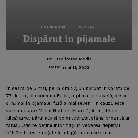
EVENIMENT
SOCIAL
Dispărut în pijamale
De:
Realitatea Media
Data:
mai 11, 2023
În seara de 5 mai, pe la ora 22, un bărbat în vârstă de
77 de ani, din comuna Rediu, a plecat de acasă, desculţ
şi numai în pijamale, fără a mai reveni.
În cauză este
vorba despre Mihail Holban. El are 1,60 m, 45 de
kilograme, părul alb şi pe antebraţul stâng prezintă un
tatuaj. Oricine deţine informaţii în vederea depistării
bătrânului este rugat să ia legătura cu cea mai