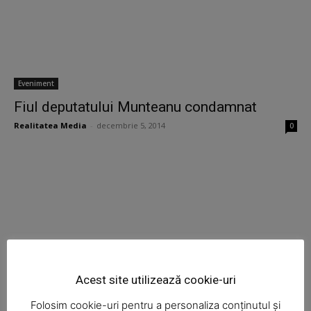
Eveniment
Fiul deputatului Munteanu condamnat
Realitatea Media
-
decembrie 5, 2014
0
Eveniment
Acest site utilizează cookie-uri
A scăpat cu viaţă după ce s-a ciocnit de tren
Folosim cookie-uri pentru a personaliza conținutul și
Realitatea Media
-
decembrie 4, 2014
0