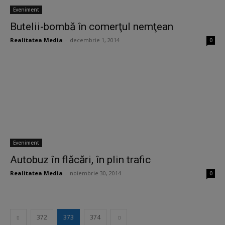
Eveniment
Butelii-bombă în comerţul nemţean
Realitatea Media
-
decembrie 1, 2014
0
Eveniment
Autobuz în flăcări, în plin trafic
Realitatea Media
-
noiembrie 30, 2014
0
372
373
374