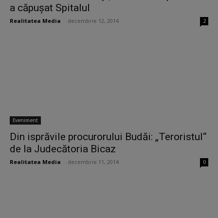
a căpuşat Spitalul
Realitatea Media
-
decembrie 12, 2014
2
Eveniment
Din isprăvile procurorului Budăi: „Teroristul“
de la Judecătoria Bicaz
Realitatea Media
-
decembrie 11, 2014
0