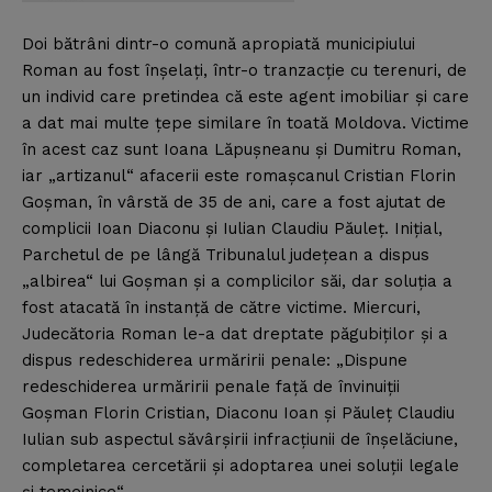
Doi bătrâni dintr-o comună apropiată municipiului
Roman au fost înşelaţi, într-o tranzacţie cu terenuri, de
un individ care pretindea că este agent imobiliar şi care
a dat mai multe ţepe similare în toată Moldova.
Victime
în acest caz sunt Ioana Lăpuşneanu şi Dumitru Roman,
iar „artizanul“ afacerii este romaşcanul Cristian Florin
Goşman, în vârstă de 35 de ani, care a fost ajutat de
complicii Ioan Diaconu şi Iulian Claudiu Păuleţ. Iniţial,
Parchetul de pe lângă Tribunalul judeţean a dispus
„albirea“ lui Goşman şi a complicilor săi, dar soluţia a
fost atacată în instanţă de către victime. Miercuri,
Judecătoria Roman le-a dat dreptate păgubiţilor şi a
dispus redeschiderea urmăririi penale: „Dispune
redeschiderea urmăririi penale faţă de învinuiţii
Goşman Florin Cristian, Diaconu Ioan şi Păuleţ Claudiu
Iulian sub aspectul săvârşirii infracţiunii de înşelăciune,
completarea cercetării şi adoptarea unei soluţii legale