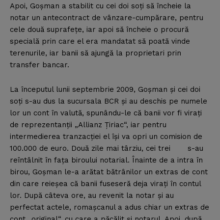
Apoi, Goşman a stabilit cu cei doi soţi să încheie la
notar un antecontract de vânzare-cumpărare, pentru
cele două suprafeţe, iar apoi să încheie o procură
specială prin care el era mandatat să poată vinde
terenurile, iar banii să ajungă la proprietari prin
transfer bancar.
La începutul lunii septembrie 2009, Goşman şi cei doi
soţi s-au dus la sucursala BCR şi au deschis pe numele
lor un cont în valută, spunându-le că banii vor fi viraţi
de reprezentanţii „Allianz Ţiriac“, iar pentru
intermedierea tranzacţiei el îşi va opri un comision de
100.000 de euro. Două zile mai târziu, cei trei s-au
reîntâlnit în faţa biroului notarial. Înainte de a intra în
birou, Goşman le-a arătat bătrânilor un extras de cont
din care reieşea că banii fuseseră deja viraţi în contul
lor. După câteva ore, au revenit la notar şi au
perfectat actele, romaşcanul a adus chiar un extras de
cont „original“, cu care a păcălit şi notarul. Apoi, după