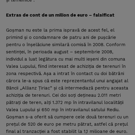
şi temeinice“.
Extras de cont de un milion de euro – falsificat
Goşman nu este la prima ispravă de acest fel, el
primind şi o condamnare de patru ani de puşcărie
pentru o înşelăciune similară comisă în 2008. Conform
sentinţei, în perioada august – septembrie 2008,
individul a luat legătura cu mai multi ieşeni din comuna
Valea Lupului, fiind interesat de achiziţia de terenuri în
zona respectivă. Aşa a intrat în contact cu doi bătrâni
cărora le-a spus că este reprezentantul unui angajat al
Băncii „Allianz Ţiriac“ şi că intermediază pentru aceasta
achiziţia de terenuri. Cei doi soţi deţineau 2.011 metri
pătraţi de teren, alţi 1.372 mp în intravilanul localităţii
Valea Lupului şi 650 mp în intravilanul satului Rediu.
Goşman s-a oferit să cumpere cele două terenuri cu un
preţul de 520 de euro pe metru pătrat, astfel că preţul
final al tranzacţiei a fost stabilit la 1,1 milioane de euro.