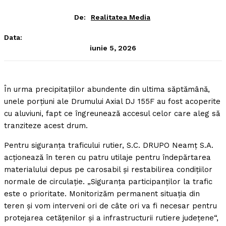
De:
Realitatea Media
Data:
iunie 5, 2026
În urma precipitaţiilor abundente din ultima săptămână,
unele porţiuni ale Drumului Axial DJ 155F au fost acoperite
cu aluviuni, fapt ce îngreunează accesul celor care aleg să
tranziteze acest drum.
Pentru siguranţa traficului rutier, S.C. DRUPO Neamţ S.A.
acţionează în teren cu patru utilaje pentru îndepărtarea
materialului depus pe carosabil şi restabilirea condiţiilor
normale de circulaţie. „Siguranţa participanţilor la trafic
este o prioritate. Monitorizăm permanent situaţia din
teren şi vom interveni ori de câte ori va fi necesar pentru
protejarea cetăţenilor şi a infrastructurii rutiere judeţene“,