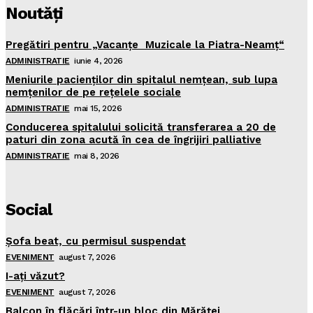
Noutăţi
Pregătiri pentru „Vacanţe Muzicale la Piatra-Neamţ“
ADMINISTRATIE
iunie 4, 2026
Meniurile pacienţilor din spitalul nemţean, sub lupa
nemţenilor de pe reţelele sociale
ADMINISTRATIE
mai 15, 2026
Conducerea spitalului solicită transferarea a 20 de
paturi din zona acută în cea de îngrijiri palliative
ADMINISTRATIE
mai 8, 2026
Social
Şofa beat, cu permisul suspendat
EVENIMENT
august 7, 2026
I-aţi văzut?
EVENIMENT
august 7, 2026
Balcon în flăcări într-un bloc din Mărăţei