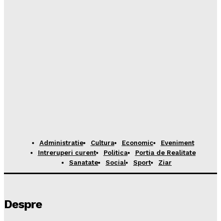
Administratie
Cultura
Economic
Eveniment
Intreruperi curent
Politica
Portia de Realitate
Sanatate
Social
Sport
Ziar
Despre