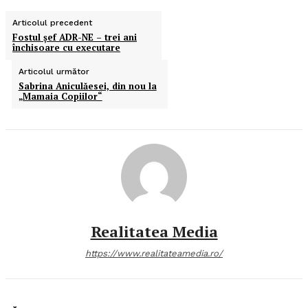
Articolul precedent
Fostul şef ADR-NE – trei ani
închisoare cu executare
Articolul următor
Sabrina Aniculăesei, din nou la
„Mamaia Copiilor“
Realitatea Media
https://www.realitateamedia.ro/