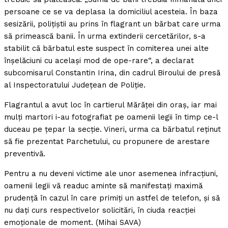
persoane ce se va deplasa la domiciliul acesteia. În baza
sesizării, poliţiştii au prins în flagrant un bărbat care urma
să primească banii. În urma extinderii cercetărilor, s-a
stabilit că bărbatul este suspect în comiterea unei alte
înşelăciuni cu acelaşi mod de ope-rare“, a declarat
subcomisarul Constantin Irina, din cadrul Biroului de presă
al Inspectoratului Judeţean de Poliţie.
Flagrantul a avut loc în cartierul Mărăţei din oraş, iar mai
mulţi martori i-au fotografiat pe oamenii legii în timp ce-l
duceau pe ţepar la secţie. Vineri, urma ca bărbatul reţinut
să fie prezentat Parchetului, cu propunere de arestare
preventivă.
Pentru a nu deveni victime ale unor asemenea infracţiuni,
oamenii legii vă readuc aminte să manifestaţi maximă
prudenţă în cazul în care primiţi un astfel de telefon, şi să
nu daţi curs respectivelor solicitări, în ciuda reacţiei
emoţionale de moment. (Mihai SAVA)