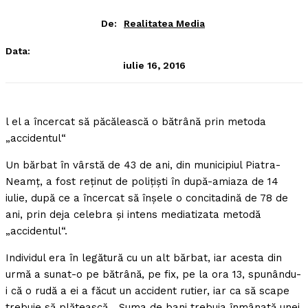
De:
Realitatea Media
Data:
iulie 16, 2016
l el a încercat să păcălească o bătrână prin metoda
„accidentul“
Un bărbat în vârstă de 43 de ani, din municipiul Piatra-
Neamţ, a fost reţinut de poliţişti în după-amiaza de 14
iulie, după ce a încercat să înşele o concitadină de 78 de
ani, prin deja celebra şi intens mediatizata metodă
„accidentul“.
Individul era în legătură cu un alt bărbat, iar acesta din
urmă a sunat-o pe bătrână, pe fix, pe la ora 13, spunându-
i că o rudă a ei a făcut un accident rutier, iar ca să scape
trebuie să plătească. „Suma de bani trebuia înmânată unei