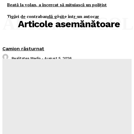
Beată la volan, a încercat să mituiască un poliţist
Ţigări de contrabandă găsite într-un autocar
ALTE ARTICO
Articole asemănătoare
Camion răsturnat
Realitatea Media
-
August 5, 2026
Radare pe toate drumurile!
Realitatea Media
-
August 5, 2026
Intreruperi Neamt – 05.08.2026
Sorin
-
August 5, 2026
Incendiu violent la Bălţăteşti