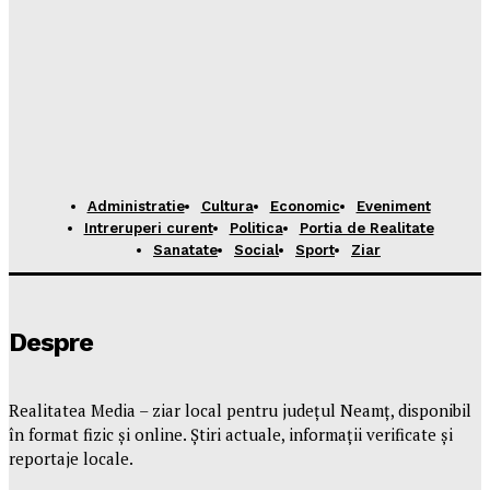
Administratie
Cultura
Economic
Eveniment
Intreruperi curent
Politica
Portia de Realitate
Sanatate
Social
Sport
Ziar
Despre
Realitatea Media – ziar local pentru județul Neamț, disponibil
în format fizic și online. Știri actuale, informații verificate și
reportaje locale.