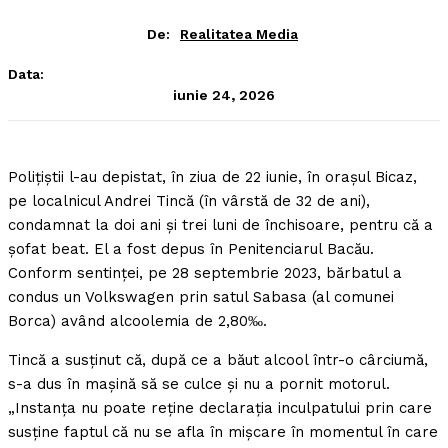
De:
Realitatea Media
Data:
iunie 24, 2026
Poliţiştii l-au depistat, în ziua de 22 iunie, în oraşul Bicaz,
pe localnicul Andrei Tincă (în vârstă de 32 de ani),
condamnat la doi ani şi trei luni de închisoare, pentru că a
şofat beat.
El a fost depus în Penitenciarul Bacău.
Conform sentinţei, pe 28 septembrie 2023, bărbatul a
condus un Volkswagen prin satul Sabasa (al comunei
Borca) având alcoolemia de 2,80‰.
Tincă a susţinut că, după ce a băut alcool într-o cârciumă,
s-a dus în maşină să se culce şi nu a pornit motorul.
„Instanţa nu poate reţine declaraţia inculpatului prin care
susţine faptul că nu se afla în mişcare în momentul în care