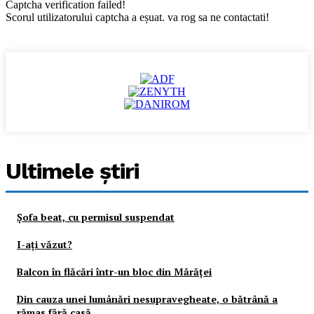
Captcha verification failed!
Scorul utilizatorului captcha a eșuat. va rog sa ne contactati!
Ultimele ştiri
Şofa beat, cu permisul suspendat
I-aţi văzut?
Balcon în flăcări într-un bloc din Mărăţei
Din cauza unei lumânări nesupravegheate, o bătrână a
rămas fără casă