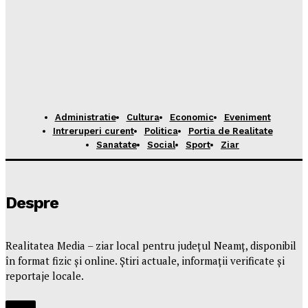
Administratie
Cultura
Economic
Eveniment
Intreruperi curent
Politica
Portia de Realitate
Sanatate
Social
Sport
Ziar
Despre
Realitatea Media – ziar local pentru județul Neamț, disponibil
în format fizic și online. Știri actuale, informații verificate și
reportaje locale.