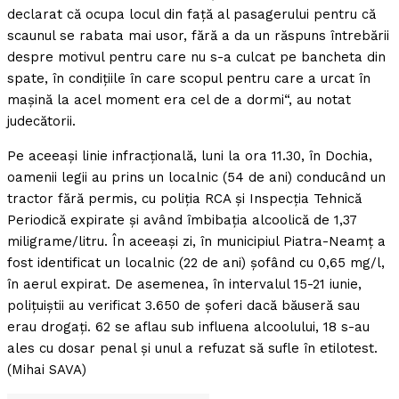
declarat că ocupa locul din faţă al pasagerului pentru că
scaunul se rabata mai usor, fără a da un răspuns întrebării
despre motivul pentru care nu s-a culcat pe bancheta din
spate, în condiţiile în care scopul pentru care a urcat în
maşină la acel moment era cel de a dormi“, au notat
judecătorii.
Pe aceeaşi linie infracţională, luni la ora 11.30, în Dochia,
oamenii legii au prins un localnic (54 de ani) conducând un
tractor fără permis, cu poliţia RCA şi Inspecţia Tehnică
Periodică expirate şi având îmbibaţia alcoolică de 1,37
miligrame/litru. În aceeaşi zi, în municipiul Piatra-Neamţ a
fost identificat un localnic (22 de ani) şofând cu 0,65 mg/l,
în aerul expirat. De asemenea, în intervalul 15-21 iunie,
poliţuiştii au verificat 3.650 de şoferi dacă băuseră sau
erau drogaţi. 62 se aflau sub influena alcoolului, 18 s-au
ales cu dosar penal şi unul a refuzat să sufle în etilotest.
(Mihai SAVA)