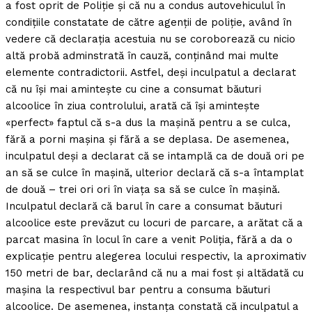
a fost oprit de Poliţie şi că nu a condus autovehiculul în
condiţiile constatate de către agenţii de poliţie, având în
vedere că declaraţia acestuia nu se coroborează cu nicio
altă probă adminstrată în cauză, conţinând mai multe
elemente contradictorii. Astfel, deşi inculpatul a declarat
că nu îşi mai aminteşte cu cine a consumat băuturi
alcoolice în ziua controlului, arată că îşi aminteşte
«perfect» faptul că s-a dus la maşină pentru a se culca,
fără a porni maşina şi fără a se deplasa. De asemenea,
inculpatul deşi a declarat că se intamplă ca de două ori pe
an să se culce în maşină, ulterior declară că s-a întamplat
de două – trei ori ori în viaţa sa să se culce în maşină.
Inculpatul declară că barul în care a consumat băuturi
alcoolice este prevăzut cu locuri de parcare, a arătat că a
parcat masina în locul în care a venit Poliţia, fără a da o
explicaţie pentru alegerea locului respectiv, la aproximativ
150 metri de bar, declarând că nu a mai fost şi altădată cu
maşina la respectivul bar pentru a consuma băuturi
alcoolice. De asemenea, instanţa constată că inculpatul a