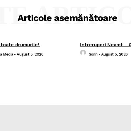
TE ARTIC
Articole asemănătoare
 toate drumurile!
Intreruperi Neamt – 
ea Media
-
August 5, 2026
Sorin
-
August 5, 2026