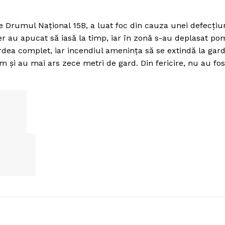
e Drumul Naţional 15B, a luat foc din cauza unei defecţiu
r au apucat să iasă la timp, iar în zonă s-au deplasat pom
ardea complet, iar incendiul ameninţa să se extindă la gar
 şi au mai ars zece metri de gard. Din fericire, nu au fos