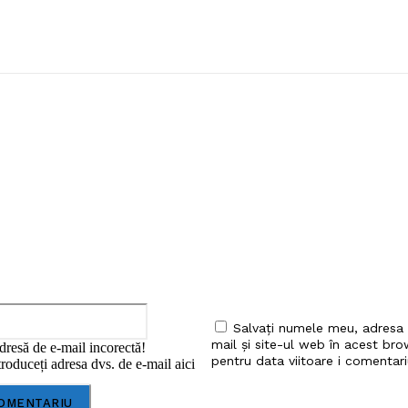
iu:
Email:*
Salvați numele meu, adresa
mail și site-ul web în acest bro
dresă de e-mail incorectă!
pentru data viitoare i comentari
roduceți adresa dvs. de e-mail aici