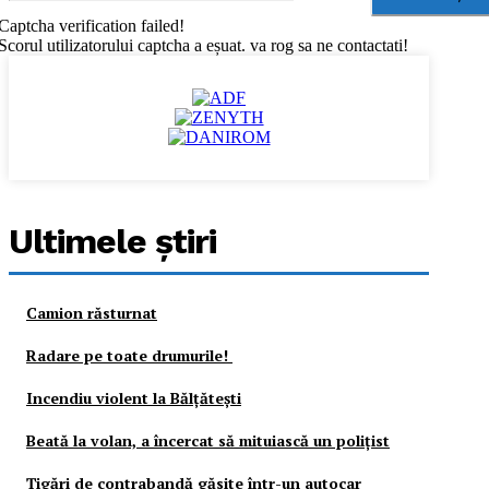
Captcha verification failed!
Scorul utilizatorului captcha a eșuat. va rog sa ne contactati!
Ultimele ştiri
Camion răsturnat
Radare pe toate drumurile!
Incendiu violent la Bălţăteşti
Beată la volan, a încercat să mituiască un poliţist
Ţigări de contrabandă găsite într-un autocar