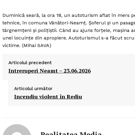
Duminică seară, la ora 18, un autoturism aflat în mers p
tehnice, în comuna Vânători-Neamţ.
Şoferul şi un pasage
târgnemţeni şi poliţiştii. Când au ajuns forţele, maşina 
unei locuinţe din apropiere. Autoturismul s-a făcut scrum
victime. (Mihai SAVA)
Articolul precedent
Intreruperi Neamt – 23.06.2026
Articolul următor
Incendiu violent în Rediu
Realitatea Media