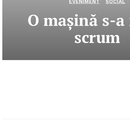
EVENIMENT
SOCIAL
O maşină s-a 
scrum