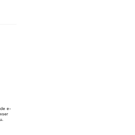
 de e-
wser
u.