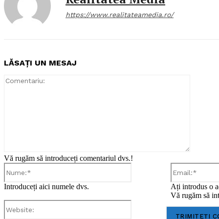
https://www.realitateamedia.ro/
LĂSAȚI UN MESAJ
Comentar
Vă rugăm să introduceți comentariul dvs.!
Nume:*
Introduceți aici numele dvs.
Ați introdus o a
Vă rugăm să int
Website: