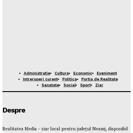
Administratie
Cultura
Economic
Eveniment
Intreruperi curent
Politica
Portia de Realitate
Sanatate
Social
Sport
Ziar
Despre
Realitatea Media – ziar local pentru județul Neamț, disponibil