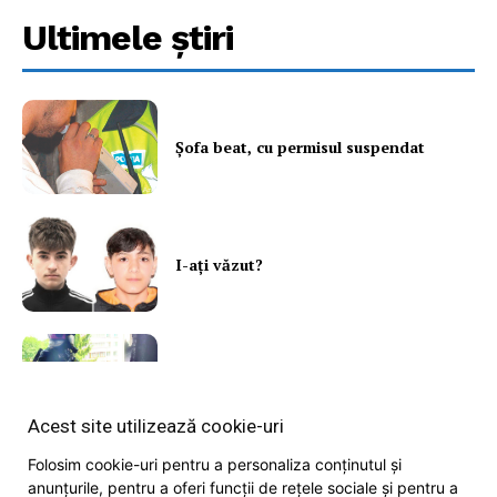
Ultimele ştiri
Şofa beat, cu permisul suspendat
News Week
I-aţi văzut?
Magazine PRO
Balcon în flăcări într-un bloc din
Mărăţei
Acest site utilizează cookie-uri
Folosim cookie-uri pentru a personaliza conținutul și
Din cauza unei lumânări
anunțurile, pentru a oferi funcții de rețele sociale și pentru a