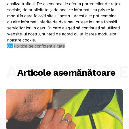
nesupravegheate, o bătrână a rămas
analiza traficul. De asemenea, le oferim partenerilor de rețele
fără casă
sociale, de publicitate și de analize informații cu privire la
modul în care folosiți site-ul nostru. Aceștia le pot combina
SUBSCRIBE NOW
cu alte informații oferite de dvs. sau culese în urma folosirii
serviciilor lor. În cazul în care alegeți să continuați să utilizați
Camion răsturnat
website-ul nostru, sunteți de acord cu utilizarea modulelor
noastre cookie.
Ok
Politica de confidentialitate
Company
ALTE ARTICOLE
About
Articole asemănătoare
Contact us
Subscription Plans
My account