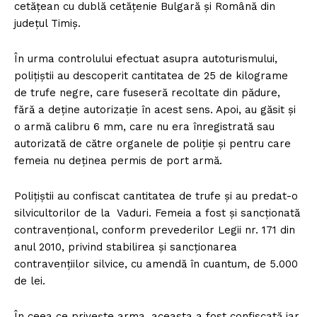
cetăţean cu dublă cetăţenie Bulgară şi Română din
judeţul Timiş.
În urma controlului efectuat asupra autoturismului,
poliţiştii au descoperit cantitatea de 25 de kilograme
de trufe negre, care fuseseră recoltate din pădure,
fără a deţine autorizaţie în acest sens. Apoi, au găsit şi
o armă calibru 6 mm, care nu era înregistrată sau
autorizată de către organele de poliţie şi pentru care
femeia nu deţinea permis de port armă.
Poliţiştii au confiscat cantitatea de trufe şi au predat-o
silvicultorilor de la Vaduri. Femeia a fost şi sancţionată
contravenţional, conform prevederilor Legii nr. 171 din
anul 2010, privind stabilirea şi sancţionarea
contravenţiilor silvice, cu amendă în cuantum, de 5.000
de lei.
În ceea ce priveşte arma, aceasta a fost confiscată iar