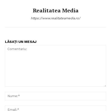
Realitatea Media
https://www.realitateamedia.ro/
LĂSAȚI UN MESAJ
Comentariu:
Nu
Ema