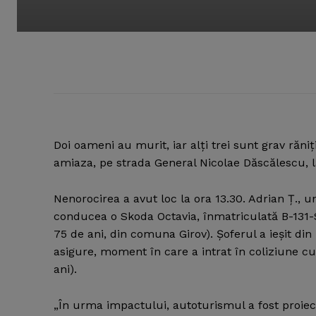
Doi oameni au murit, iar alţi trei sunt grav ră
amiaza, pe strada General Nicolae Dăscălescu, l
Nenorocirea a avut loc la ora 13.30. Adrian Ţ., u
conducea o Skoda Octavia, înmatriculată B-131-SC
75 de ani, din comuna Girov). Şoferul a ieşit din 
asigure, moment în care a intrat în coliziune cu
ani).
„În urma impactului, autoturismul a fost proiect