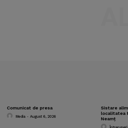
A
Comunicat de presa
Sistare ali
localitatea 
Media
-
August 6, 2026
Neamț
Întreruperi