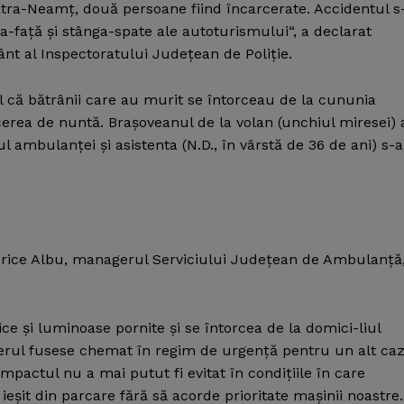
iatra-Neamţ, două persoane fiind încarcerate. Accidentul s
a-faţă şi stânga-spate ale autoturismului“, a declarat
nt al Inspectoratului Judeţean de Poliţie.
l că bătrânii care au murit se întorceau de la cununia
cerea de nuntă. Braşoveanul de la volan (unchiul miresei) 
rul ambulanţei şi asistenta (N.D., în vârstă de 36 de ani) s-
 Dorice Albu, managerul Serviciului Judeţean de Ambulanţă
 şi luminoase pornite şi se întorcea de la domici-liul
ferul fusese chemat în regim de urgenţă pentru un alt ca
Impactul nu a mai putut fi evitat în condiţiile în care
eşit din parcare fără să acorde prioritate maşinii noastre.