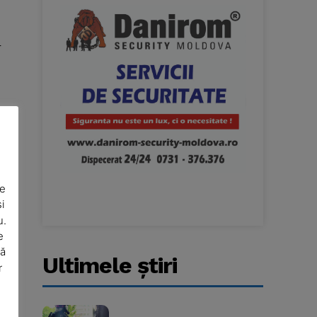
r
în
De
i
u.
e
să
Ultimele ştiri
r