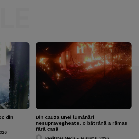
LE
oc din
Din cauza unei lumânări
nesupravegheate, o bătrână a rămas
fără casă
2026
Realitatea Media
-
August 6, 2026