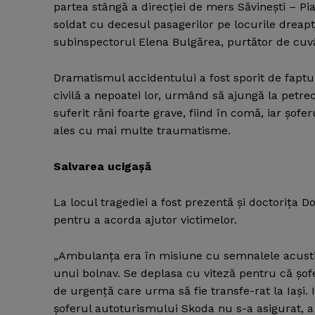
partea stângă a direcţiei de mers Săvineşti – P
soldat cu decesul pasagerilor pe locurile dreapt
subinspectorul Elena Bulgărea, purtător de cuvâ
Dramatismul accidentului a fost sporit de faptu
civilă a nepoatei lor, urmând să ajungă la petre
suferit răni foarte grave, fiind în comă, iar şofe
ales cu mai multe traumatisme.
Salvarea ucigaşă
La locul tragediei a fost prezentă şi doctoriţa
pentru a acorda ajutor victimelor.
„Ambulanţa era în misiune cu semnalele acustice
unui bolnav. Se deplasa cu viteză pentru că şo
de urgenţă care urma să fie transfe-rat la Iaşi. 
şoferul autoturismului Skoda nu s-a asigurat, a i