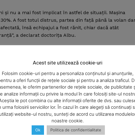
şi nu a mai fost implicat în astfel de situaţii. Maşina
 30%. A fost totul distrus, partea din faţă până la volan da
fectată, însă echipajul a fost rănit, chiar dacă atât
ranţă“, a declarat doctoriţa Albu.
Week
anul care a ieşit cu maşina în faţa ambulanţei. El se află 
e PRO
terul la Târgu Mureş. Bărbatul a fost diagnosticat cu
Acest site utilizează cookie-uri
facial şi fractură de bazin“.
Company
Folosim cookie-uri pentru a personaliza conținutul și anunțurile,
entru a oferi funcții de rețele sociale și pentru a analiza traficul. 
oloană cervicală şi traumatism toracic iar şoferul
asemenea, le oferim partenerilor de rețele sociale, de publicitate ș
oloană cervicală. Ambii au fost externaţi după acordarea
About
e analize informații cu privire la modul în care folosiți site-ul nostr
Contact us
Aceștia le pot combina cu alte informații oferite de dvs. sau cules
Subscription Plans
n urma folosirii serviciilor lor. În cazul în care alegeți să continuați 
rii infracţiunilor de ucidere şi vătămare corporală din
utilizați website-ul nostru, sunteți de acord cu utilizarea modulelo
My account
noastre cookie.
Ok
Politica de confidentialitate