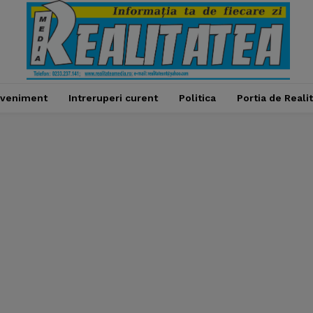
veniment
Intreruperi curent
Politica
Portia de Reali