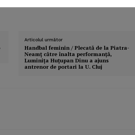
E NOW
Articolul următor
o
Handbal feminin / Plecată de la Piatra-
Neamţ către înalta performanţă,
Luminiţa Huţupan Dinu a ajuns
antrenor de portari la U. Cluj