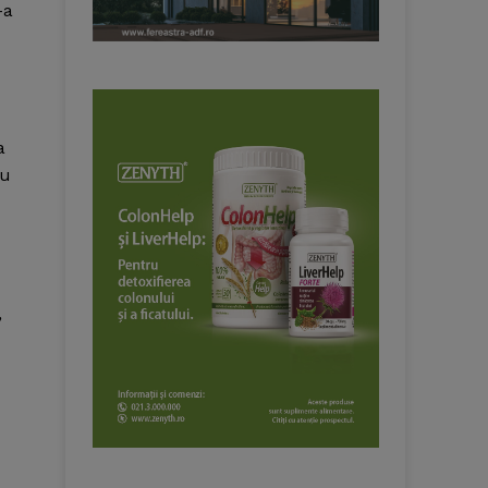
-a
a
au
,
z