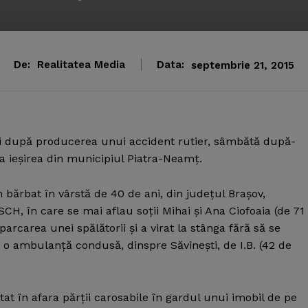
De:
Realitatea Media
Data:
septembrie 21, 2015
niţi după producerea unui accident rutier, sâmbătă după-
a ieşirea din municipiul Piatra-Neamţ.
n bărbat în vârstă de 40 de ani, din judeţul Braşov,
H, în care se mai aflau soţii Mihai şi Ana Ciofoaia (de 71 
parcarea unei spălătorii şi a virat la stânga fără să se
 o ambulanţă condusă, dinspre Săvineşti, de I.B. (42 de
at în afara părţii carosabile în gardul unui imobil de pe