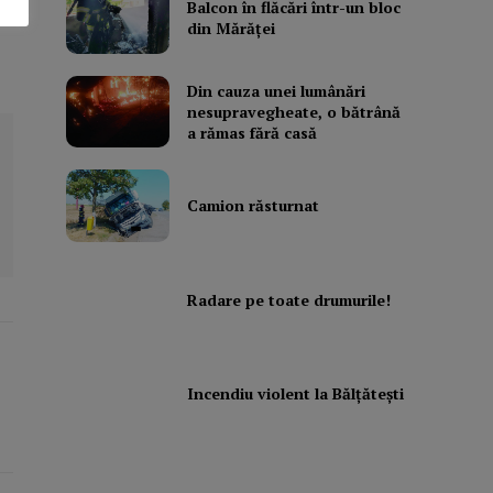
Balcon în flăcări într-un bloc
din Mărăţei
Din cauza unei lumânări
nesupravegheate, o bătrână
a rămas fără casă
Camion răsturnat
Radare pe toate drumurile!
Incendiu violent la Bălţăteşti