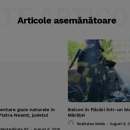
LTE ARTICO
Articole asemănătoare
mentare gaze naturale in
Balcon în flăcări într-un bl
Piatra Neamț, județul
Mărăţei
Realitatea Media
-
August 6, 
 Neplanificate NT
-
August 6, 2026