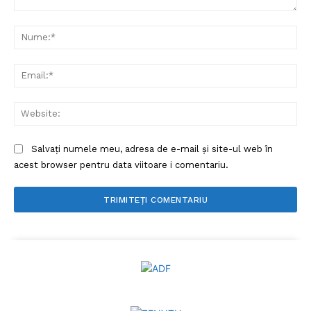
Comentariu:
Nu
Ema
Web
Salvați numele meu, adresa de e-mail și site-ul web în
acest browser pentru data viitoare i comentariu.