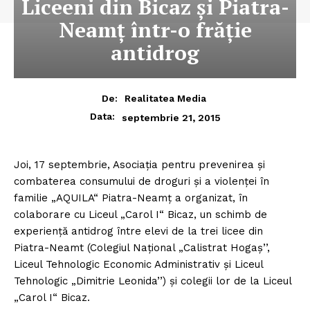
Liceeni din Bicaz şi Piatra-
Neamţ într-o frăţie
antidrog
De:
Realitatea Media
Data:
septembrie 21, 2015
Joi, 17 septembrie, Asociaţia pentru prevenirea şi
combaterea consumului de droguri şi a violenţei în
familie „AQUILA“ Piatra-Neamţ a organizat, în
colaborare cu Liceul „Carol I“ Bicaz, un schimb de
experienţă antidrog între elevi de la trei licee din
Piatra-Neamt (Colegiul Naţional „Calistrat Hogaş’’,
Liceul Tehnologic Economic Administrativ şi Liceul
Tehnologic „Dimitrie Leonida’’) şi colegii lor de la Liceul
„Carol I“ Bicaz.