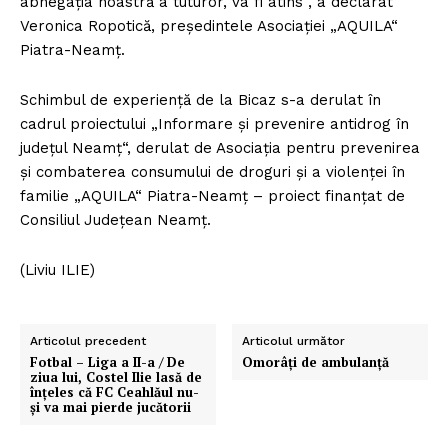
abnegaţia noastră a tuturor, va fi atins“, a declarat
Veronica Ropotică, preşedintele Asociaţiei „AQUILA“
Piatra-Neamţ.
Schimbul de experienţă de la Bicaz s-a derulat în
cadrul proiectului „Informare şi prevenire antidrog în
judeţul Neamţ“, derulat de Asociaţia pentru prevenirea
şi combaterea consumului de droguri şi a violenţei în
familie „AQUILA“ Piatra-Neamţ – proiect finanţat de
Consiliul Judeţean Neamţ.
(Liviu ILIE)
Articolul precedent
Articolul următor
Fotbal – Liga a II-a / De
Omorâţi de ambulanţă
ziua lui, Costel Ilie lasă de
înţeles că FC Ceahlăul nu-
şi va mai pierde jucătorii