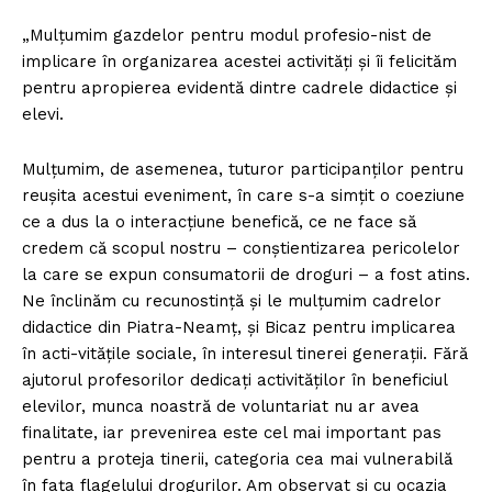
„Mulţumim gazdelor pentru modul profesio-nist de
implicare în organizarea acestei activităţi şi îi felicităm
pentru apropierea evidentă dintre cadrele didactice şi
elevi.
Mulţumim, de asemenea, tuturor participanţilor pentru
reuşita acestui eveniment, în care s-a simţit o coeziune
ce a dus la o interacţiune benefică, ce ne face să
credem că scopul nostru – conştientizarea pericolelor
la care se expun consumatorii de droguri – a fost atins.
Ne înclinăm cu recunostinţă şi le mulţumim cadrelor
didactice din Piatra-Neamţ, şi Bicaz pentru implicarea
în acti-vităţile sociale, în interesul tinerei generaţii. Fără
ajutorul profesorilor dedicaţi activităţilor în beneficiul
elevilor, munca noastră de voluntariat nu ar avea
finalitate, iar prevenirea este cel mai important pas
pentru a proteja tinerii, categoria cea mai vulnerabilă
în faţa flagelului drogurilor. Am observat şi cu ocazia