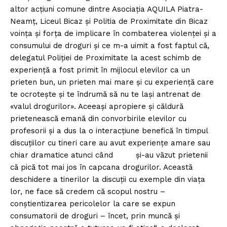
altor acţiuni comune dintre Asociaţia AQUILA Piatra-
Neamţ, Liceul Bicaz şi Politia de Proximitate din Bicaz
voinţa şi forţa de implicare în combaterea violenţei şi a
consumului de droguri şi ce m-a uimit a fost faptul că,
delegatul Poliţiei de Proximitate la acest schimb de
experienţă a fost primit în mijlocul elevilor ca un
prieten bun, un prieten mai mare şi cu experienţă care
te ocroteşte şi te îndrumă să nu te laşi antrenat de
«valul drogurilor». Aceeaşi apropiere şi căldură
prietenească emană din convorbirile elevilor cu
profesorii şi a dus la o interacţiune benefică în timpul
discuţiilor cu tineri care au avut experienţe amare sau
chiar dramatice atunci când şi-au văzut prietenii
că pică tot mai jos în capcana drogurilor. Această
deschidere a tinerilor la discuţii cu exemple din viaţa
lor, ne face să credem că scopul nostru –
conştientizarea pericolelor la care se expun
consumatorii de droguri – încet, prin muncă şi