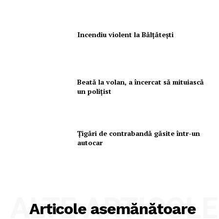
Incendiu violent la Bălţăteşti
Beată la volan, a încercat să mituiască
un poliţist
Ţigări de contrabandă găsite într-un
autocar
ALTE ARTICOLE
Articole asemănătoare