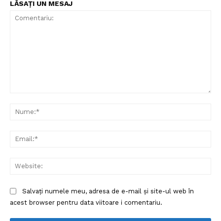
LĂSAȚI UN MESAJ
Comentariu:
Nu
Ema
Web
Salvați numele meu, adresa de e-mail și site-ul web în
acest browser pentru data viitoare i comentariu.