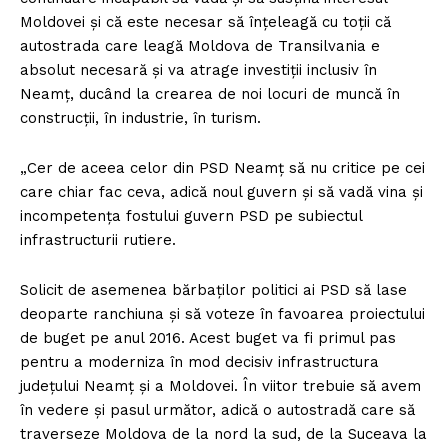
Moldovei şi că este necesar să înţeleagă cu toţii că
autostrada care leagă Moldova de Transilvania e
absolut necesară şi va atrage investiţii inclusiv în
Neamţ, ducând la crearea de noi locuri de muncă în
construcţii, în industrie, în turism.
„Cer de aceea celor din PSD Neamţ să nu critice pe cei
care chiar fac ceva, adică noul guvern şi să vadă vina şi
incompetenţa fostului guvern PSD pe subiectul
infrastructurii rutiere.
Solicit de asemenea bărbaţilor politici ai PSD să lase
deoparte ranchiuna şi să voteze în favoarea proiectului
de buget pe anul 2016. Acest buget va fi primul pas
pentru a moderniza în mod decisiv infrastructura
judeţului Neamţ şi a Moldovei. În viitor trebuie să avem
în vedere şi pasul următor, adică o autostradă care să
traverseze Moldova de la nord la sud, de la Suceava la