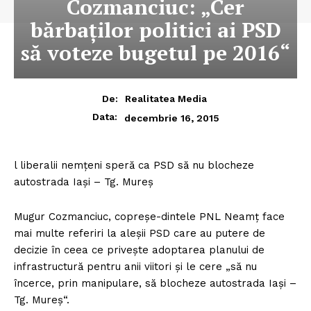
Cozmanciuc: „Cer
bărbaţilor politici ai PSD
să voteze bugetul pe 2016“
De:
Realitatea Media
Data:
decembrie 16, 2015
l liberalii nemţeni speră ca PSD să nu blocheze
autostrada Iaşi – Tg. Mureş
Mugur Cozmanciuc, copreşe-dintele PNL Neamţ face
mai multe referiri la aleşii PSD care au putere de
decizie în ceea ce priveşte adoptarea planului de
infrastructură pentru anii viitori şi le cere „să nu
încerce, prin manipulare, să blocheze autostrada Iaşi –
Tg. Mureş“.