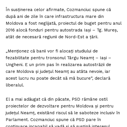
În susţinerea celor afirmate, Cozmanciuc spune că
după ani de zile în care infrastructura mare din
Moldova a fost neglijată, proiectul de buget pentru anul
2016 alocă fonduri pentru autostrada Iaşi – Tg. Mureş,
atât de necesară regiunii de Nord-Est a ţării.
„Menţionez că banii vor fi alocaţi studiului de
fezabilitate pentru tronsonul Târgu Neamţ – Iaşi –
Ungheni. E un prim pas în realizarea autostrăzii de
care Moldova şi judeţul Neamţ au atâta nevoie, iar
acest lucru nu poate decât să mă bucure“, declară
liberalul.
El a mai adăugat că din păcate, PSD rămâne ostil
proiectelor de dezvoltare pentru Moldova şi pentru
judeţul Neamţ, existând riscul să le saboteze inclusiv în
Parlament. Cozmanciuc spune că PSD pare în
continuare incapabil să vadă şi să susţină interesul