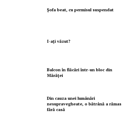
Şofa beat, cu permisul suspendat
I-aţi văzut?
Balcon în flăcări într-un bloc din
Mărăţei
Din cauza unei lumânări
nesupravegheate, o bătrână a rămas
fără casă