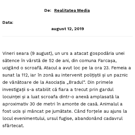
De:
Realitatea Media
Data:
august 12, 2019
Vineri seara (9 august), un urs a atacat gospodăria unei
sătence în vârstă de 52 de ani, din comuna Farcaşa,
ucigând o scroafă.
Atacul a avut loc pe la ora 23. Femeia a
sunat la 112, iar în zonă au intervenit poliţiştii şi un paznic
de vânătoare de la Asociaţia „Bradul“. Din primele
investigaţii s-a stabilit că fiara a trecut prin gardul
locuinţei şi a luat scroafa dintr-o anexă amplasată la
aproximativ 30 de metri în amonte de casă. Animalul a
fost ucis şi mâncat pe jumătate. Când forţele au ajuns la
locul evenimentului, ursul fugise, abandonând cadavrul
sfârtecat.