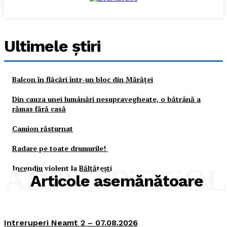
Ultimele ştiri
Balcon în flăcări într-un bloc din Mărăţei
Din cauza unei lumânări nesupravegheate, o bătrână a
rămas fără casă
Camion răsturnat
Radare pe toate drumurile!
Incendiu violent la Bălţăteşti
ALTE ARTICO
Articole asemănătoare
Intreruperi Neamt 2 – 07.08.2026