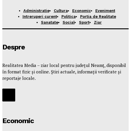
Administratie
Cultura
Economic
Eveniment
Intreruperi curent
Politica
Portia de Realitate
Sanatate
Social
Sport
Ziar
Despre
Realitatea Media – ziar local pentru județul Neamț, disponibil
în format fizic și online. Știri actuale, informații verificate și
reportaje locale.
Economic