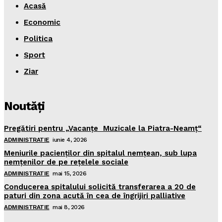
Acasă
Economic
Politica
Sport
Ziar
Noutăţi
Pregătiri pentru „Vacanţe Muzicale la Piatra-Neamţ“
ADMINISTRATIE
iunie 4, 2026
Meniurile pacienţilor din spitalul nemţean, sub lupa
nemţenilor de pe reţelele sociale
ADMINISTRATIE
mai 15, 2026
Conducerea spitalului solicită transferarea a 20 de
paturi din zona acută în cea de îngrijiri palliative
ADMINISTRATIE
mai 8, 2026