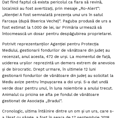
Dat fiind faptul că exista pericolul ca fiara să revină,
localnicii au fost avertizaţi, prin mesaje „Ro-Alert“:
„Atenţie! A fost semnalată prezenţa unui urs în satul
Farcaşa (după Biserica Veche)“. Paguba produsă de urs a
fost estimat la 1.000 de lei, iar Primăria urmează să
întocmească un dosar pentru despăgubirea proprietarei.
Potrivit reprezentanţilor Agenţiei pentru Protecţia
Mediului, gestionarii fondurilor de vânătoare din judeţ au
recenzat, anul acesta, 472 de urşi. La momentul de faţă,
uciderea urşilor reprezintă un demers extrem de anevoios
şi de birocratic. Drept urmare, în ultimele 12 luni
gestionarii fondurilor de vânătoare din judeţ au solicitat la
Mediu avize pentru împuşcarea a doi urşi. S-a dat undă
verde doar pentru unul, în luna noiembrie a anului trecut.
Animalul cu pricina se afla pe fondul de vânătoare
gestionat de Asociaţia „Bradul“.
Cronologic, ultima întâlnire dintre un om şi un urs, care s-
a lăsat cu sânge, a fost în seara de 17 septembrie 2018.