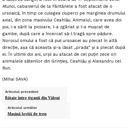
Atunci, cabanierul de la Fântânele a fost atacat de o
ursoaică, în timp ce culegea ciuperci pe marginea drumului
axial, din zona masivului Ceahlău. Animalul, care avea doi
pui, i-a sărit la picioare, l-a zgâriat şi l-a muşcat de
gambe, după care a încercat să-l tragă spre pădure.
Norocul omului a fost că puii ursoaicei au plecat în altă
direcţie, aşa că aceasta şi-a lăsat „prada“ şi a plecat după
ei. În ultimii doi ani, urşii au atacat de cel puţin zece ori
animalele sătenilor din Grinţieş, Ceahlău şi Alexandru cel
Bun.
(Mihai SAVA)
Articolul precedent
Bătaie între ţiganii din Văleni
Articolul următor
Maşină lovită de tren