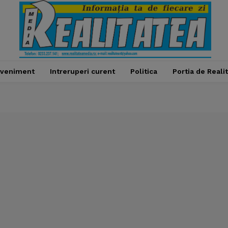
veniment
Intreruperi curent
Politica
Portia de Reali