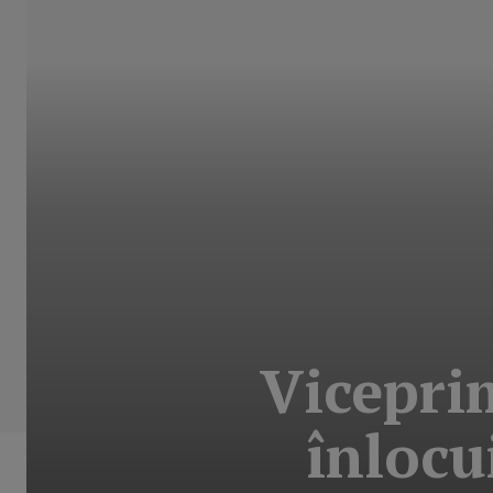
Viceprim
înlocu