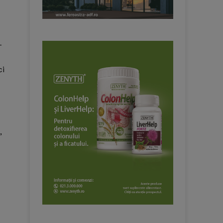
-
ci
,