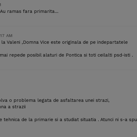
M
i? Au ramas fara primarita…
:17 AM
 la Valeni ,Domna Vice este originala de pe indepartatele
 repede posibil alaturi de Pontica si toti ceilalti psd-isti .
lva o problema legata de asfaltarea unei strazi,
na a strazii
e tehnica de la primarie si a studiat situatia . Atunci ni s-a sp