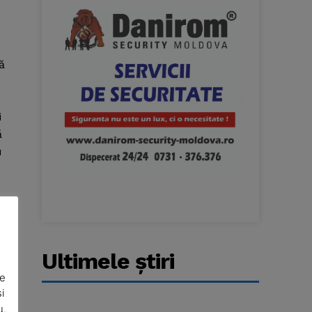
ă
i
ă
u
i
Ultimele ştiri
De
i
u.