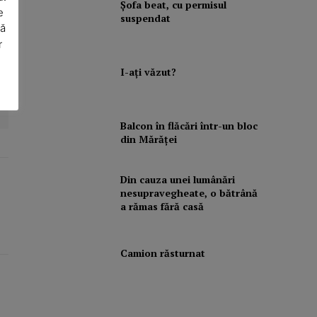
Şofa beat, cu permisul
e
suspendat
să
r
I-aţi văzut?
Balcon în flăcări într-un bloc
din Mărăţei
Din cauza unei lumânări
nesupravegheate, o bătrână
a rămas fără casă
Camion răsturnat