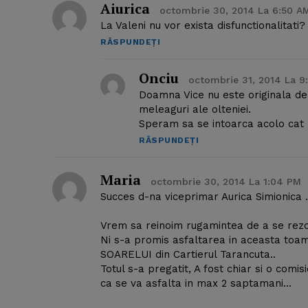
Aiurica
octombrie 30, 2014 La 6:50 A
La Valeni nu vor exista disfunctionalitat
RĂSPUNDEȚI
Onciu
octombrie 31, 2014 La 9
Doamna Vice nu este originala de
meleaguri ale olteniei.
Speram sa se intoarca acolo cat mai
RĂSPUNDEȚI
Maria
octombrie 30, 2014 La 1:04 PM
Succes d-na viceprimar Aurica Simionica .
Vrem sa reinoim rugamintea de a se rezo
Ni s-a promis asfaltarea in aceasta toam
SOARELUI din Cartierul Tarancuta..
Totul s-a pregatit, A fost chiar si o comisi
ca se va asfalta in max 2 saptamani…