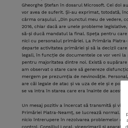
Gheorghe Ştefan în dosarul Microsoft. Cei doi au 
vor avea de suferit. Şi-au exprimat, totodată, î
cârma oraşului. „Din punctul meu de vedere, co
2016, chiar dacă are unele probleme legislative, 
să-şi ducă mandatul la final. Speţa pentru care
nici cu personalul primăriei. La Primăria Piatr
departe activitatea primăriei şi să ia decizii c
legali, în funcţie de documentele ce vor veni la 
pentru majoritatea dintre noi. Există o supărare
am observat o stare care să genereze disfuncţion
mergem pe prezumţia de nevinovăţie. Personal, c
are căi legale de atac şi va uza de ele şi e posi
News 
se va intra în starea care era înainte de aceste
Magazin
Un mesaj pozitiv a încercat să transmită şi vice
Primăriei Piatra-Neamţ, se lucrează normal. Vr
p
nicio întrerupere în rezolvarea problemelor cu 
d
control, Consiliul Local, viceprimarii şi aparatul