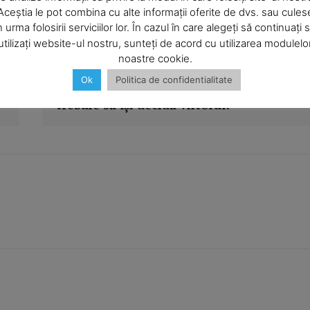
Contact us
Aceștia le pot combina cu alte informații oferite de dvs. sau cules
elia Simionică. (Ioana CALIŢCHO)
Subscription Plans
n urma folosirii serviciilor lor. În cazul în care alegeți să continuați 
utilizați website-ul nostru, sunteți de acord cu utilizarea modulelo
My account
noastre cookie.
Articolul următor
Ok
Politica de confidentialitate
a
Cozmanciuc: Judeţul Neamţ şi Moldova
E NOW
trebuie să îşi decidă viitorul!