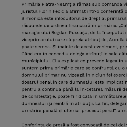
Primăria Piatra-Neamţ a rămas sub comanda vi
juristul Florin Fecic a afirmat într-o conferinţă
Simionică este înlocuitorul de drept al primar
răspunde de ordinea financiară în primărie. „Cal
managerului Bogdan Puşcaşu, de la începutul m
viceprimarului care să preia atribuţiile, Aureli
poate semna. Şi înainte de acest eveniment, prima
Când era în concediu delega atribuţiile sale căt
municipiului. El a explicat ce prevede legea în 
suntem prima primărie care se confruntă cu o as
domnului primar nu vizează în niciun fel exercita
dosarul penal în care dumnealui este implicat 
pentru a continua până la în-cetarea măsurii 
de constestaţie, poate fi ridicată în următoarele
dumnealui îşi reintră în atribuţii. La fel, delega
urmărire penală şi ulterior procesul penal“, a mai
Conferinţa de presă a fost convocată de cei doi 