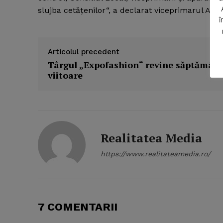
slujba cetăţenilor“, a declarat viceprimarul Aur
î
Articolul precedent
Târgul „Expofashion“ revine săptămân
SUBSCRIB
viitoare
Realitatea Media
https://www.realitateamedia.ro/
7 COMENTARII