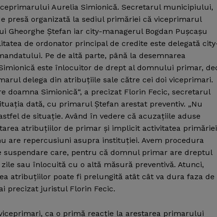
ceprimarului Aurelia Simionică.
Secretarul municipiului,
 de presă organizată la sediul primăriei că viceprimarul
ului Gheorghe Ştefan iar city-managerul Bogdan Puşcaşu
itatea de ordonator principal de credite este delegată city
andatului. Pe de altă parte, până la desemnarea
a Simionică este înlocuitor de drept al domnului primar, de
rul delega din atribuţiile sale către cei doi viceprimari.
re doamna Simionică“, a precizat Florin Fecic, secretarul
situaţia dată, cu primarul Ştefan arestat preventiv. „Nu
tfel de situaţie. Având în vedere că acuzaţiile aduse
rea atribuţiilor de primar şi implicit activitatea primăriei
nu are repercusiuni asupra instituţiei. Avem procedura
de suspendare care, pentru că domnul primar are dreptul
 zile sau înlocuită cu o altă măsură preventivă. Atunci,
rea atribuţiilor poate fi prelungită atât cât va dura faza de
 precizat juristul Florin Fecic.
viceprimari, ca o primă reacţie la arestarea primarului