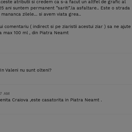
ceste atributii si credem ca s-a facut un altfel de grafic al
e 25 ani suntem permanent ”sariti”.la asfaltare.. Este o strada
ne mananca zilele… si avem viata grea..
 comentariu ( indirect si pe ziaristii acestui ziar ) sa ne ajute
a max 100 ml , din Piatra Neamt
n Valeni nu sunt olteni?
47 AM
enita Craiova ,este casatorita in Piatra Neamt .