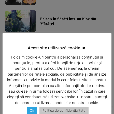
News Week
Magazine PRO
Balcon în flăcări într-un bloc din
Mărăţei
Din cauza unei lumânări
Acest site utilizează cookie-uri
nesupravegheate, o bătrână a rămas
fără casă
Folosim cookie-uri pentru a personaliza conținutul și
anunțurile, pentru a oferi funcții de rețele sociale și
pentru a analiza traficul. De asemenea, le oferim
partenerilor de rețele sociale, de publicitate și de analize
Camion răsturnat
informații cu privire la modul în care folosiți site-ul nostru.
Aceștia le pot combina cu alte informații oferite de dvs.
SUBSCRIBE NOW
sau culese în urma folosirii serviciilor lor. În cazul în care
alegeți să continuați să utilizați website-ul nostru, sunteți
de acord cu utilizarea modulelor noastre cookie.
ALTE ARTICOLE
Articole asemănătoare
Ok
Politica de confidentialitate
Company