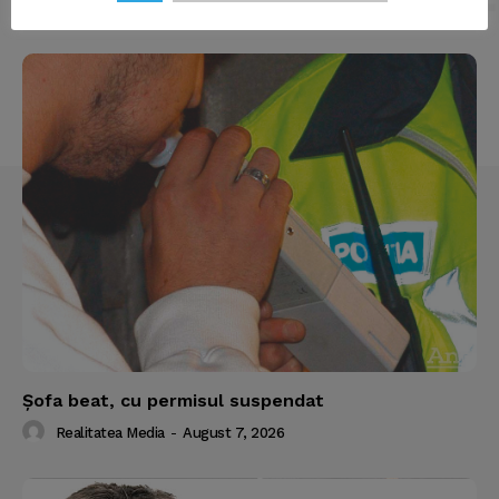
About
Contact us
Subscription Plans
My account
Şofa beat, cu permisul suspendat
Realitatea Media
-
August 7, 2026