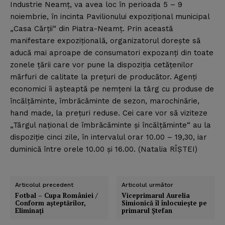
Industrie Neamţ, va avea loc în perioada 5 – 9
noiembrie, în incinta Pavilionului expoziţional municipal
„Casa Cărţii“ din Piatra-Neamţ. Prin această
manifestare expoziţională, organizatorul doreşte să
aducă mai aproape de consumatori expozanţi din toate
zonele ţării care vor pune la dispoziţia cetăţenilor
mărfuri de calitate la preţuri de producător. Agenţi
economici îi aşteaptă pe nemţeni la târg cu produse de
încălţăminte, îmbrăcăminte de sezon, marochinărie,
hand made, la preţuri reduse. Cei care vor să viziteze
„Târgul naţional de îmbrăcăminte şi încălţăminte“ au la
dispoziţie cinci zile, în intervalul orar 10.00 – 19,30, iar
duminică între orele 10.00 şi 16.00. (Natalia RÎŞTEI)
Articolul precedent
Articolul următor
Fotbal – Cupa României /
Viceprimarul Aurelia
Conform aşteptărilor,
Simionică îl înlocuieşte pe
Eliminaţi
primarul Ştefan