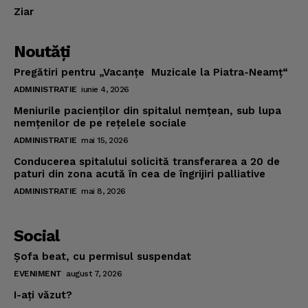
Ziar
Noutăţi
Pregătiri pentru „Vacanţe Muzicale la Piatra-Neamţ“
ADMINISTRATIE
iunie 4, 2026
Meniurile pacienţilor din spitalul nemţean, sub lupa
nemţenilor de pe reţelele sociale
ADMINISTRATIE
mai 15, 2026
Conducerea spitalului solicită transferarea a 20 de
paturi din zona acută în cea de îngrijiri palliative
ADMINISTRATIE
mai 8, 2026
Social
Şofa beat, cu permisul suspendat
EVENIMENT
august 7, 2026
I-aţi văzut?