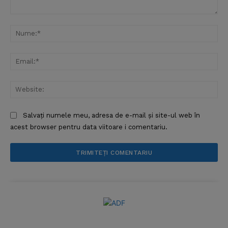
Comentariu:
Nu
Ema
Web
Salvați numele meu, adresa de e-mail și site-ul web în
acest browser pentru data viitoare i comentariu.