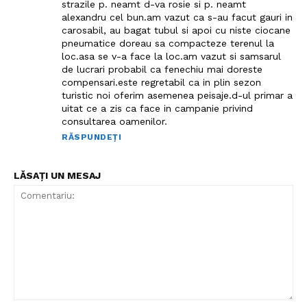
strazile p. neamt d-va rosie si p. neamt
alexandru cel bun.am vazut ca s-au facut gauri in
carosabil, au bagat tubul si apoi cu niste ciocane
pneumatice doreau sa compacteze terenul la
loc.asa se v-a face la loc.am vazut si samsarul
de lucrari probabil ca fenechiu mai doreste
compensari.este regretabil ca in plin sezon
turistic noi oferim asemenea peisaje.d-ul primar a
uitat ce a zis ca face in campanie privind
consultarea oamenilor.
RĂSPUNDEȚI
LĂSAȚI UN MESAJ
Comentariu: