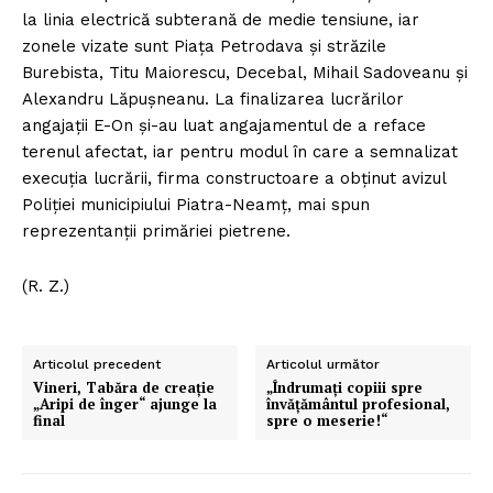
la linia electrică subterană de medie tensiune, iar
zonele vizate sunt Piaţa Petrodava şi străzile
Burebista, Titu Maiorescu, Decebal, Mihail Sadoveanu şi
Alexandru Lăpuşneanu. La finalizarea lucrărilor
angajaţii E-On şi-au luat angajamentul de a reface
terenul afectat, iar pentru modul în care a semnalizat
execuţia lucrării, firma constructoare a obţinut avizul
Poliţiei municipiului Piatra-Neamţ, mai spun
reprezentanţii primăriei pietrene.
(R. Z.)
Articolul precedent
Articolul următor
Vineri, Tabăra de creaţie
„Îndrumaţi copiii spre
„Aripi de înger“ ajunge la
învăţământul profesional,
final
spre o meserie!“