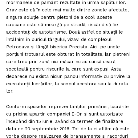
mormanele de pământ rezultate în urma săpăturilor.
Grav este că în cele mai multe dintre zonele afectate,
singura soluţie pentru pietoni de a ocoli aceste
capcane este să meargă pe stradă, riscând să fie
accidentaţi de autoturisme. Două astfel de situaţii le
întâlnim în buricul târgului, vizavi de complexul
Petrodava şi lângă biserica Precista. Aici, pe unele
porţiuni trotuarul este obturat în totalitate, iar pietrenii
care trec prin zonă nici măcar nu au cui să ceară
socoteală pentru riscurile la care sunt expuşi. Asta
deoarece nu există niciun panou informativ cu privire la
executanţii lucrărilor, la scopul acestora sau la durata
lor.
Conform spuselor reprezentanţilor primăriei, lucrările
cu pricina aparţin companiei E-On şi sunt autorizate
începând din 15 iunie, având ca termen de finalizare
data de 20 septembrie 2016. Tot de la ei aflăm că este
vorba despre realizarea de branşamente şi racorduri