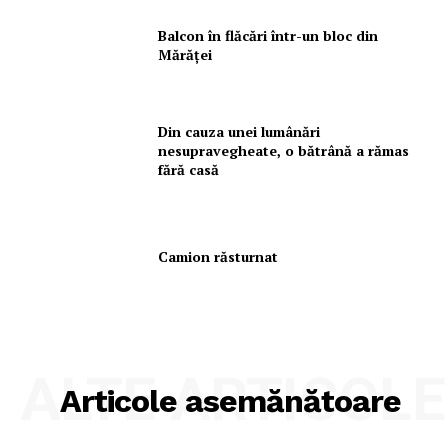
Balcon în flăcări într-un bloc din
Mărăţei
Din cauza unei lumânări
nesupravegheate, o bătrână a rămas
fără casă
Camion răsturnat
ALTE ARTICOLE
Articole asemănătoare