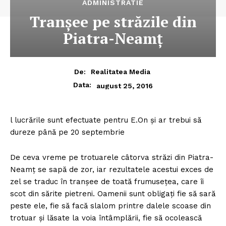
ADMINISTRATIE
Tranşee pe străzile din
Piatra-Neamţ
De:
Realitatea Media
Data:
august 25, 2016
l lucrările sunt efectuate pentru E.On şi ar trebui să
dureze până pe 20 septembrie
De ceva vreme pe trotuarele câtorva străzi din Piatra-
Neamţ se sapă de zor, iar rezultatele acestui exces de
zel se traduc în tranşee de toată frumuseţea, care îi
scot din sărite pietreni. Oamenii sunt obligaţi fie să sară
peste ele, fie să facă slalom printre dalele scoase din
trotuar şi lăsate la voia întâmplării, fie să ocolească