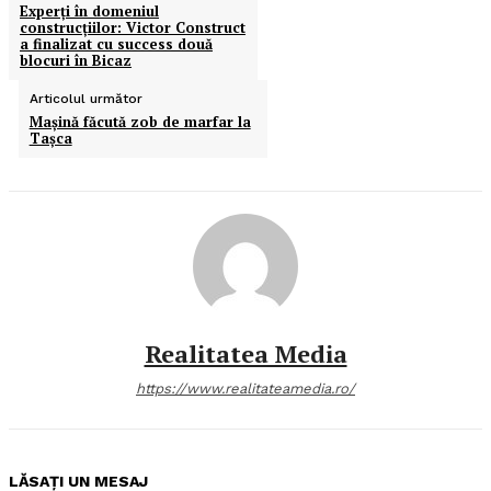
Experţi în domeniul
construcţiilor: Victor Construct
a finalizat cu success două
blocuri în Bicaz
Articolul următor
Maşină făcută zob de marfar la
Taşca
Realitatea Media
https://www.realitateamedia.ro/
LĂSAȚI UN MESAJ