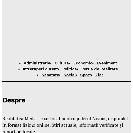
Administratie
Cultura
Economic
Eveniment
Intreruperi curent
Politica
Portia de Realitate
Sanatate
Social
Sport
Ziar
Despre
Realitatea Media – ziar local pentru județul Neamț, disponibil
în format fizic și online. Știri actuale, informații verificate și
reportaje locale.