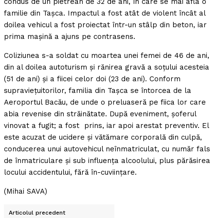
condus de un pietrean de 32 de ani, în care se mai afla o
familie din Taşca. Impactul a fost atât de violent încât al
doilea vehicul a fost proiectat într-un stâlp din beton, iar
prima maşină a ajuns pe contrasens.
Coliziunea s-a soldat cu moartea unei femei de 46 de ani,
din al doilea autoturism şi rănirea gravă a soţului acesteia
(51 de ani) şi a fiicei celor doi (23 de ani). Conform
supravieţuitorilor, familia din Taşca se întorcea de la
Aeroportul Bacău, de unde o preluaseră pe fiica lor care
abia revenise din străinătate. După eveniment, şoferul
vinovat a fugit; a fost prins, iar apoi arestat preventiv. El
este acuzat de ucidere şi vătămare corporală din culpă,
conducerea unui autovehicul neînmatriculat, cu număr fals
de înmatriculare şi sub influenţa alcoolului, plus părăsirea
locului accidentului, fără în-cuviinţare.
(Mihai SAVA)
Articolul precedent