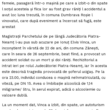
femeie, pasageră într-o maşină pe care a izbit-o din spate
l soţul acesteia şi fiica lor au fost grav răniţi l accidentul a
avut loc luna trecută, în comuna Dumbrava Roşie l
vinovatul, care după eveniment a încercat să fugă, este
arestat
Magistraţii Parchetului de pe lângă Judecătoria Piatra-
Neamţ l-au pus sub acuzare pe Ionuţ Elvis Vinca, un
inconştient în vârstă de 22 de ani, din comuna Zăneşti,
care în seara de 26 septembrie, beat fiind, a provocat un
accident soldat cu un mort şi doi răniţi. Rechizitoriul a
intrat ieri pe rolul Judecătoriei Piatra-Neamţ, iar în acesta
este descrisă tragedia provocată de şoferul ucigaş. Pe la
ora 23.00, individul conducea o maşină neînmatriculată, cu
viteză, pe DN 15. Avea o îmbibaţie alcoolică de 1,14
miligrame/ litru, în aerul expirat, adică o alcoolemie cu
valoare dublă.
La un moment dat, Vinca a izbit, din spate, un autoturism