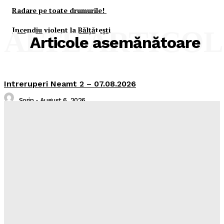
Radare pe toate drumurile!
Incendiu violent la Bălţăteşti
ALTE ARTICO
Articole asemănătoare
Intreruperi Neamt 2 – 07.08.2026
Sorin
-
August 6, 2026
Intreruperi Neamt 1 – 07.08.2026
Sorin
-
August 6, 2026
Comunicat de presa
Media
-
August 6, 2026