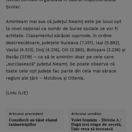
Şcolar.
Aminteam mai sus că judeţul Neamţ este pe locul opt
la nivel naţional ca număr de burse sociale ce vor fi
achitate. Clasamentul sărăciei cuprinde, în ordine
descrescătoare, judeţele Suceava (7.351), Iaşi (5.982),
Vaslui (4.513), Dolj (4.216), Olt (3.280), Botoşani (3.236) şi
Bacău (3.118) – ca să le amintim doar pe cele care
„surclasează“ judeţul Neamţ. Se poate observa că
toate cele opt judeţe fac parte din cele mai sărace
regiuni ale ţării – Moldova şi Oltenia.
(Liviu ILIE)
Articolul precedent
Articolul următor
Consilierii au tăiat elanul
Volei feminin – Divizia A /
taximetriştilor
După trei etape de secetă,
Unic vrea să tocească