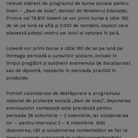
relevat indirect de programul de burse sociale pentru
tineri – „Bani de liceu“, derulat de Ministerul Educaţiei.
Printre cei 79.810 liceeni ce vor primi burse a câte 180
de lei pe lună se află şi 3.053 de nemţeni, aspect care
plasează judeţul nostru pe locul al optulea în ţară.
Liceenii vor primi burse a câte 180 de lei pe lună pe
întreaga perioadă a cursurilor şcolare, inclusiv în
timpul pregătirii şi susţinerii examenului de Bacalaureat
sau de diplomă, respectiv în perioada practicii în
producţie.
Potrivit calendarului de desfăşurare a programului
naţional de protecţie socială „Bani de liceu“, depunerea
eventualelor contestaţii este prevăzută pentru
perioada 28 octombrie – 2 noiembrie, iar soluţionarea
lor – pentru intervalul 2 – 6 noiembrie. Atât
depunerea, cât şi soluţionarea contestaţiilor se fac la
nivelul comisiei organizată în cadrul Inspectoratului