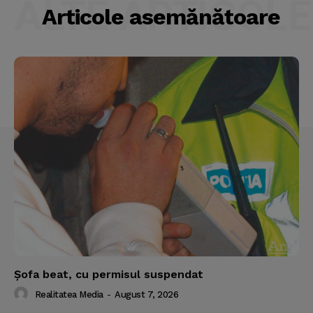
ALTE ARTICOLE
Articole asemănătoare
Şofa beat, cu permisul suspendat
Realitatea Media
-
August 7, 2026