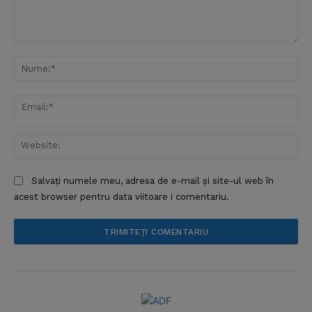
Comentariu:
Nu
Ema
Web
Salvați numele meu, adresa de e-mail și site-ul web în
acest browser pentru data viitoare i comentariu.