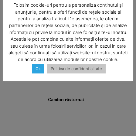
I-aţi văzut?
Folosim cookie-uri pentru a personaliza conținutul și
anunțurile, pentru a oferi funcții de rețele sociale și
pentru a analiza traficul. De asemenea, le oferim
partenerilor de rețele sociale, de publicitate și de analize
informații cu privire la modul în care folosiți site-ul nostru.
Balcon în flăcări într-un bloc din
Mărăţei
Aceștia le pot combina cu alte informații oferite de dvs.
SUBSCRIBE NOW
sau culese în urma folosirii serviciilor lor. În cazul în care
alegeți să continuați să utilizați website-ul nostru, sunteți
de acord cu utilizarea modulelor noastre cookie.
Din cauza unei lumânări
nesupravegheate, o bătrână a rămas
Ok
Politica de confidentialitate
Company
fără casă
About
Contact us
Camion răsturnat
Subscription Plans
My account