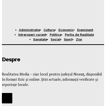
Administratie
Cultura
Economic
Eveniment
Intreruperi curent
Politica
Portia de Realitate
Sanatate
Social
Sport
Ziar
Despre
Realitatea Media – ziar local pentru județul Neamț, disponibil
în format fizic și online. Știri actuale, informații verificate și
reportaje locale.