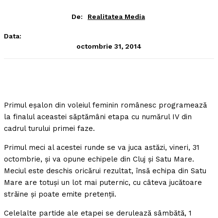
De:
Realitatea Media
Data:
octombrie 31, 2014
Primul eşalon din voleiul feminin românesc programează
la finalul aceastei săptămâni etapa cu numărul IV din
cadrul turului primei faze.
Primul meci al acestei runde se va juca astăzi, vineri, 31
octombrie, şi va opune echipele din Cluj şi Satu Mare.
Meciul este deschis oricărui rezultat, însă echipa din Satu
Mare are totuşi un lot mai puternic, cu câteva jucătoare
străine şi poate emite pretenţii.
Celelalte partide ale etapei se derulează sâmbătă, 1