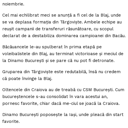
noiembrie.
Cel mai echilibrat meci se anunţă a fi cel de la Blaj, unde
se va deplasa formaţia din Târgovişte. Ambele echipe au
reuşit campanii de transferuri răsunătoare, cu scopul
declarat de a destabiliza dominarea campioanei din Bacău.
Băcăuancele le-au spulberat în prima etapă pe
voleibalistele din Blaj, au terminat victorioase şi meciul de
la Dinamo Bucureşti şi se pare că nu pot fi detronate.
Gruparea din Târgovişte este redutabilă, însă nu credem
că poate învinge la Blaj.
Oltencele din Craiova au de treabă cu CSM Bucureşti. Cum
bucureştencele s-au consolidat în vara acestui an,
pornesc favorite, chiar dacă me-ciul se joacă la Craiova.
Dinamo Bucureşti poposeşte la Iaşi, unde pleacă din start
favorite.