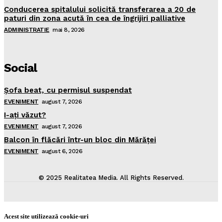
Conducerea spitalului solicită transferarea a 20 de
paturi din zona acută în cea de îngrijiri palliative
ADMINISTRATIE
mai 8, 2026
Social
Şofa beat, cu permisul suspendat
EVENIMENT
august 7, 2026
I-aţi văzut?
EVENIMENT
august 7, 2026
Balcon în flăcări într-un bloc din Mărăţei
EVENIMENT
august 6, 2026
© 2025 Realitatea Media. All Rights Reserved.
Acest site utilizează cookie-uri