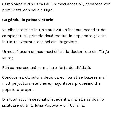
Campioanele din Bacău au un meci accesibil, deoarece vor
primi vizita echipei din Lugoj.
Cu gândul la prima victorie
Voleibalistele de la Unic au avut un început incendiar de
campionat, cu primele două meciuri în deplasare şi vizita
la Piatra-Neamţ a echipei din Târgovişte.
Urmează acum un nou meci dificil, la doctoriţele din Târgu
Mureş.
Echipa mureşeană nu mai are forţa de altădată.
Conducerea clubului a decis ca echipa să se bazeze mai
mult pe jucătoarele tinere, majoritatea provenind din
pepiniera proprie.
Din lotul avut în sezonul precedent a mai rămas doar o
jucătoare străină, Iuliia Popova – din Ucraina.