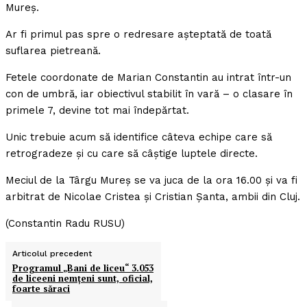
Mureş.
Ar fi primul pas spre o redresare aşteptată de toată
suflarea pietreană.
Fetele coordonate de Marian Constantin au intrat într-un
con de umbră, iar obiectivul stabilit în vară – o clasare în
primele 7, devine tot mai îndepărtat.
Unic trebuie acum să identifice câteva echipe care să
retrogradeze şi cu care să câştige luptele directe.
Meciul de la Târgu Mureş se va juca de la ora 16.00 şi va fi
arbitrat de Nicolae Cristea şi Cristian Şanta, ambii din Cluj.
(Constantin Radu RUSU)
Articolul precedent
Programul „Bani de liceu“ 3.053
de liceeni nemţeni sunt, oficial,
foarte săraci