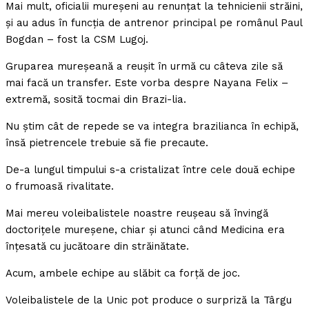
Mai mult, oficialii mureşeni au renunţat la tehnicienii străini,
şi au adus în funcţia de antrenor principal pe românul Paul
Bogdan – fost la CSM Lugoj.
Gruparea mureşeană a reuşit în urmă cu câteva zile să
mai facă un transfer. Este vorba despre Nayana Felix –
extremă, sosită tocmai din Brazi-lia.
Nu ştim cât de repede se va integra brazilianca în echipă,
însă pietrencele trebuie să fie precaute.
De-a lungul timpului s-a cristalizat între cele două echipe
o frumoasă rivalitate.
Mai mereu voleibalistele noastre reuşeau să învingă
doctoriţele mureşene, chiar şi atunci când Medicina era
înţesată cu jucătoare din străinătate.
Acum, ambele echipe au slăbit ca forţă de joc.
Voleibalistele de la Unic pot produce o surpriză la Târgu