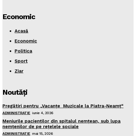
Economic
Acasă
Economic
Politica
Sport
Ziar
Noutăţi
Pregătiri pentru „Vacanţe Muzicale la Piatra-Neamţ“
ADMINISTRATIE
iunie 4, 2026
Meniurile pacienţilor din spitalul nemţean, sub lupa
nemţenilor de pe reţelele sociale
ADMINISTRATIE
mai 15, 2026