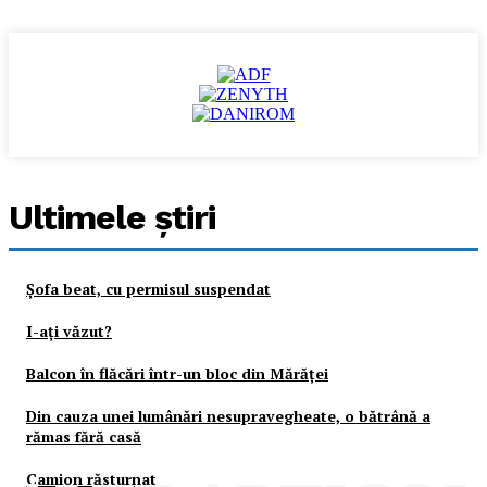
Ultimele ştiri
Şofa beat, cu permisul suspendat
I-aţi văzut?
Balcon în flăcări într-un bloc din Mărăţei
Din cauza unei lumânări nesupravegheate, o bătrână a
rămas fără casă
Camion răsturnat