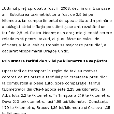
„Ultimul preţ aprobat a fost în 2008, deci în urmă cu şase
ani. Solicitarea taximetriştilor a fost de 3,5 lei pe
kilometru, iar compartimentul de specia-litate din primărie
a adăugat strict inflaţia pe ultimii şase ani, rezultând un
tarif de 2,8 lei. Piatra-Neamţ e un oraş mic şi există cerere
relativ mică pentru taxiuri, ei şi-au făcut un calcul de
eficienţă şi le-a ieşit că trebuie să majoreze preţurile“, a
declarat viceprimarul Dragoş Chitic.
Prin urmare tariful de 2,2 lei pe kilometru se va păstra.
Operatorii de transport în regim de taxi au motivat
cererea de majorare a tarifului prin creşterea preţurilor
la combustibil şi piese auto. Spre comparaţie, tariful
taximetrelor din Cluj-Napoca este 2,25 lei/kilometru, la
Alba Iulia 2,2 lei/kilometru, în Timişoara 2,19 lei/kilometru,
Deva 2,10 lei/kilometru, Iaşi 1,99 lei/kilometru, Constanţa
1,79 lei/kilometru, Braşov 1,35 lei/kilometru şi Craiova 1,35
lei/kilometru.