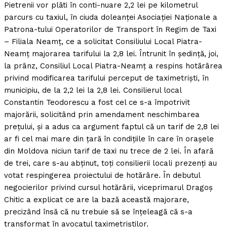
Pietrenii vor plăti în conti-nuare 2,2 lei pe kilometrul
parcurs cu taxiul, în ciuda doleanţei Asociaţiei Naţionale a
Patrona-tului Operatorilor de Transport în Regim de Taxi
– Filiala Neamţ, ce a solicitat Consiliului Local Piatra-
Neamţ majorarea tarifului la 2,8 lei. Întrunit în şedinţă, joi,
la prânz, Consiliul Local Piatra-Neamţ a respins hotărârea
privind modificarea tarifului perceput de taximetrişti, în
municipiu, de la 2,2 lei la 2,8 lei. Consilierul local
Constantin Teodorescu a fost cel ce s-a împotrivit
majorării, solicitând prin amendament neschimbarea
preţului, şi a adus ca argument faptul că un tarif de 2,8 lei
ar fi cel mai mare din ţară în condiţiile în care în oraşele
din Moldova niciun tarif de taxi nu trece de 2 lei. În afară
de trei, care s-au abţinut, toţi consilierii locali prezenţi au
votat respingerea proiectului de hotărâre. În debutul
negocierilor privind cursul hotărârii, viceprimarul Dragoş
Chitic a explicat ce are la bază această majorare,
precizând însă că nu trebuie să se înţeleagă că s-a
transformat în avocatul taximetriştilor.