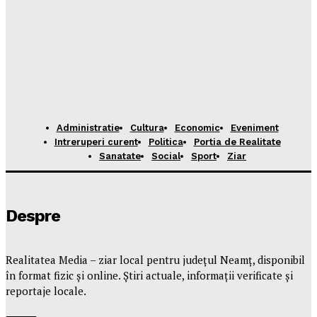
Administratie
Cultura
Economic
Eveniment
Intreruperi curent
Politica
Portia de Realitate
Sanatate
Social
Sport
Ziar
Despre
Realitatea Media – ziar local pentru județul Neamț, disponibil
în format fizic și online. Știri actuale, informații verificate și
reportaje locale.