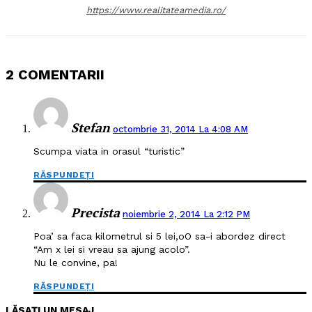
https://www.realitateamedia.ro/
2 COMENTARII
Stefan
octombrie 31, 2014 La 4:08 AM
Scumpa viata in orasul “turistic”
RĂSPUNDEȚI
Precista
noiembrie 2, 2014 La 2:12 PM
Poa’ sa faca kilometrul si 5 lei,oO sa-i abordez direct
“Am x lei si vreau sa ajung acolo”.
Nu le convine, pa!
RĂSPUNDEȚI
LĂSAȚI UN MESAJ