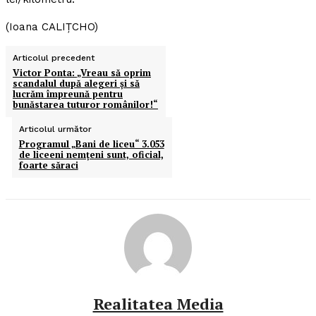
(Ioana CALIŢCHO)
Articolul precedent
Victor Ponta: „Vreau să oprim
scandalul după alegeri şi să
lucrăm împreună pentru
bunăstarea tuturor românilor!“
Articolul următor
Programul „Bani de liceu“ 3.053
de liceeni nemţeni sunt, oficial,
foarte săraci
Realitatea Media