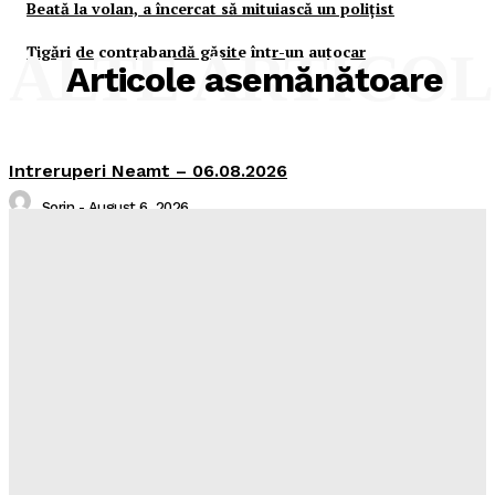
Beată la volan, a încercat să mituiască un poliţist
Ţigări de contrabandă găsite într-un autocar
ALTE ARTICO
Articole asemănătoare
Intreruperi Neamt – 06.08.2026
Sorin
-
August 6, 2026
Camion răsturnat
Realitatea Media
-
August 5, 2026
Radare pe toate drumurile!
Realitatea Media
-
August 5, 2026
Intreruperi Neamt – 05.08.2026