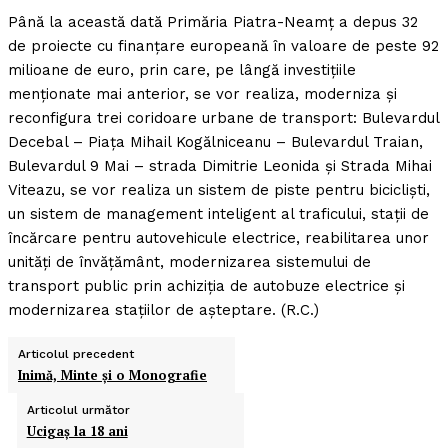
Până la această dată Primăria Piatra-Neamţ a depus 32
de proiecte cu finanţare europeană în valoare de peste 92
milioane de euro, prin care, pe lângă investiţiile
menţionate mai anterior, se vor realiza, moderniza şi
reconfigura trei coridoare urbane de transport: Bulevardul
Decebal – Piaţa Mihail Kogălniceanu – Bulevardul Traian,
Bulevardul 9 Mai – strada Dimitrie Leonida şi Strada Mihai
Viteazu, se vor realiza un sistem de piste pentru biciclişti,
un sistem de management inteligent al traficului, staţii de
încărcare pentru autovehicule electrice, reabilitarea unor
unităţi de învăţământ, modernizarea sistemului de
transport public prin achiziţia de autobuze electrice şi
modernizarea staţiilor de aşteptare. (R.C.)
Articolul precedent
Inimă, Minte şi o Monografie
Articolul următor
Ucigaş la 18 ani