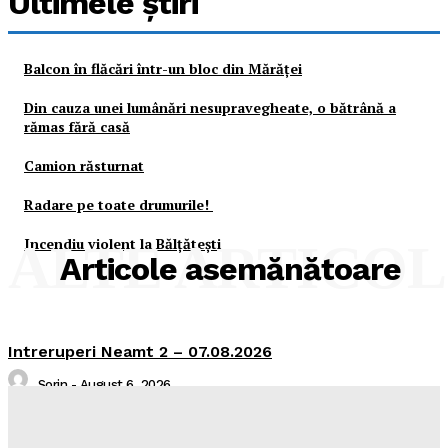
Ultimele ştiri
Balcon în flăcări într-un bloc din Mărăţei
Din cauza unei lumânări nesupravegheate, o bătrână a
rămas fără casă
Camion răsturnat
Radare pe toate drumurile!
Incendiu violent la Bălţăteşti
ALTE ARTICO
Articole asemănătoare
Intreruperi Neamt 2 – 07.08.2026
Sorin
-
August 6, 2026
Intreruperi Neamt 1 – 07.08.2026