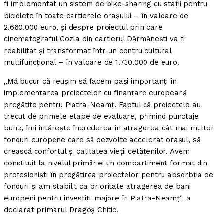
fi implementat un sistem de bike-sharing cu staţii pentru
biciclete în toate cartierele oraşului – în valoare de
2.660.000 euro, şi despre proiectul prin care
cinematograful Cozla din cartierul Dărmăneşti va fi
reabilitat şi transformat într-un centru cultural
multifuncţional – în valoare de 1.730.000 de euro.
„Mă bucur că reuşim să facem paşi importanţi în
implementarea proiectelor cu finanţare europeană
pregătite pentru Piatra-Neamţ. Faptul că proiectele au
trecut de primele etape de evaluare, primind punctaje
bune, îmi întăreşte încrederea în atragerea cât mai multor
fonduri europene care să dezvolte accelerat oraşul, să
crească confortul şi calitatea vieţii cetăţenilor. Avem
constituit la nivelul primăriei un compartiment format din
profesionişti în pregătirea proiectelor pentru absorbţia de
fonduri şi am stabilit ca prioritate atragerea de bani
europeni pentru investiţii majore în Piatra-Neamţ“, a
declarat primarul Dragoş Chitic.