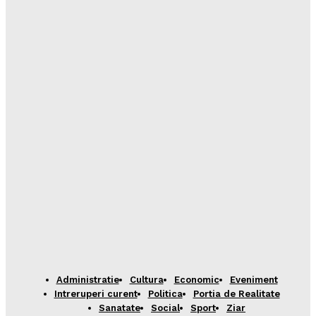
Administratie
Cultura
Economic
Eveniment
Intreruperi curent
Politica
Portia de Realitate
Sanatate
Social
Sport
Ziar