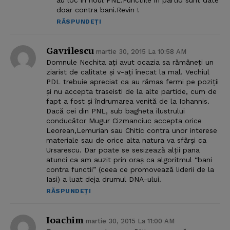
au loc in noul PNL.Functiile in partid sunt date
doar contra bani.Revin !
RĂSPUNDEȚI
Gavrilescu
martie 30, 2015 La 10:58 AM
Domnule Nechita ați avut ocazia sa rămâneți un
ziarist de calitate și v-ați înecat la mal. Vechiul
PDL trebuie apreciat ca au rămas fermi pe poziții
și nu accepta traseisti de la alte partide, cum de
fapt a fost și îndrumarea venită de la Iohannis.
Dacă cei din PNL, sub bagheta ilustrului
conducător Mugur Cizmanciuc accepta orice
Leorean,Lemurian sau Chitic contra unor interese
materiale sau de orice alta natura va sfârși ca
Ursarescu. Dar poate se sesizează alții pana
atunci ca am auzit prin oraș ca algoritmul “bani
contra functii” (ceea ce promovează liderii de la
Iasi) a luat deja drumul DNA-ului.
RĂSPUNDEȚI
Ioachim
martie 30, 2015 La 11:00 AM