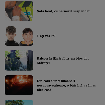
Şofa beat, cu permisul suspendat
I-aţi văzut?
Balcon în flăcări într-un bloc din
Mărăţei
Din cauza unei lumânări
nesupravegheate, o bătrână a rămas
fără casă