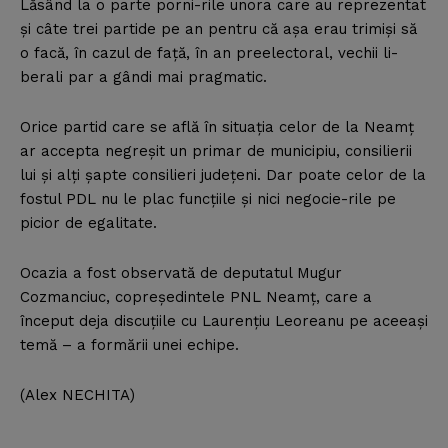
Lăsând la o parte porni-rile unora care au reprezentat
şi câte trei partide pe an pentru că aşa erau trimişi să
o facă, în cazul de faţă, în an preelectoral, vechii li-
berali par a gândi mai pragmatic.
Orice partid care se află în situaţia celor de la Neamţ
ar accepta negreşit un primar de municipiu, consilierii
lui şi alţi şapte consilieri judeţeni. Dar poate celor de la
fostul PDL nu le plac funcţiile şi nici negocie-rile pe
picior de egalitate.
Ocazia a fost observată de deputatul Mugur
Cozmanciuc, copreşedintele PNL Neamţ, care a
început deja discuţiile cu Laurenţiu Leoreanu pe aceeaşi
temă – a formării unei echipe.
(Alex NECHITA)