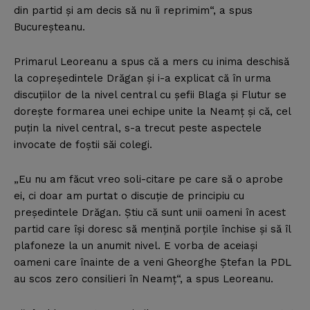
din partid şi am decis să nu îi reprimim“, a spus
Bucureşteanu.
Primarul Leoreanu a spus că a mers cu inima deschisă
la copreşedintele Drăgan şi i-a explicat că în urma
discuţiilor de la nivel central cu şefii Blaga şi Flutur se
doreşte formarea unei echipe unite la Neamţ şi că, cel
puţin la nivel central, s-a trecut peste aspectele
invocate de foştii săi colegi.
„Eu nu am făcut vreo soli-citare pe care să o aprobe
ei, ci doar am purtat o discuţie de principiu cu
preşedintele Drăgan. Ştiu că sunt unii oameni în acest
partid care îşi doresc să menţină porţile închise şi să îl
plafoneze la un anumit nivel. E vorba de aceiaşi
oameni care înainte de a veni Gheorghe Ştefan la PDL
au scos zero consilieri în Neamţ“, a spus Leoreanu.