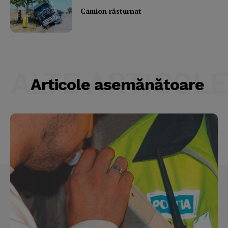
Camion răsturnat
ALTE ARTICOLE
Articole asemănătoare