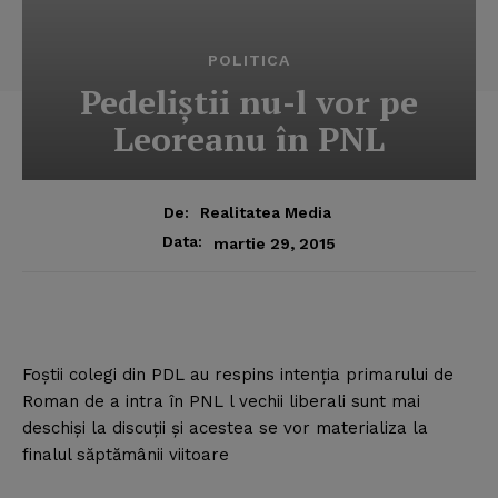
POLITICA
Pedeliştii nu-l vor pe
Leoreanu în PNL
De:
Realitatea Media
Data:
martie 29, 2015
Foştii colegi din PDL au respins intenţia primarului de
Roman de a intra în PNL l vechii liberali sunt mai
deschişi la discuţii şi acestea se vor materializa la
finalul săptămânii viitoare