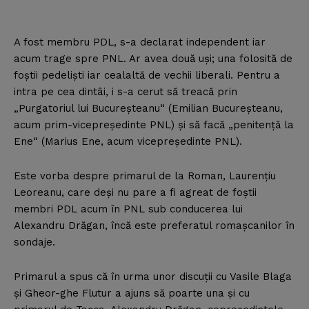
A fost membru PDL, s-a declarat independent iar
acum trage spre PNL. Ar avea două uşi; una folosită de
foştii pedelişti iar cealaltă de vechii liberali. Pentru a
intra pe cea dintâi, i s-a cerut să treacă prin
„Purgatoriul lui Bucureşteanu“ (Emilian Bucureşteanu,
acum prim-vicepreşedinte PNL) şi să facă „penitenţă la
Ene“ (Marius Ene, acum vicepreşedinte PNL).
Este vorba despre primarul de la Roman, Laurenţiu
Leoreanu, care deşi nu pare a fi agreat de foştii
membri PDL acum în PNL sub conducerea lui
Alexandru Drăgan, încă este preferatul romaşcanilor în
sondaje.
Primarul a spus că în urma unor discuţii cu Vasile Blaga
şi Gheor-ghe Flutur a ajuns să poarte una şi cu