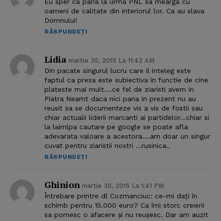
Eu sper ca pana la urma PNL sa meargă cu
oameni de calitate din interiorul lor. Ca au slava
Domnului!
RĂSPUNDEȚI
Lidia
martie 30, 2015 La 11:42 AM
Din pacate singurul lucru care il inteleg este
faptul ca presa este subiectiva in functie de cine
plateste mai mult….ce fel de ziaristi avem in
Piatra Neamt daca nici pana in prezent nu au
reusit sa se documenteze vis a vis de fostii sau
chiar actualii liderii marcanti ai partidelor…chiar si
la laimlpa cautare pe google se poate afla
adevarata valoare a acestora….am doar un singur
cuvat pentru ziaristii nostri …rusinica..
RĂSPUNDEȚI
Ghinion
martie 30, 2015 La 1:41 PM
Întrebare printre dl Cozmanciuc: ce-mi dați în
schimb pentru 15.000 euro? Ca îmi storc creierii
sa pornesc o afacere și nu reușesc. Dar am auzit