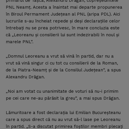
primarul de Taşca, Alexandru Drăgan, copreşedintele
PNL Neamţ. Acesta a înaintat mai departe propunerea
în Biroul Permament Judeţean al PNL (aripa PDL). Aici
lucrurile s-au încheiat repede şi deşi declaraţiile celor
întrebaţi nu se prea potrivesc, în mare concluzia este
că „Leoreanu şi consilierii lui sunt indezirabili în noul şi
marele PNL“.
„Domnul Leoreanu a vrut să vină în partid, dar nu a
vrut să vină singur ci cu tot cu consilierii de la Roman,
de la Piatra-Neamţ şi de la Consiliul Judeţean“, a spus
Alexandru Drăgan.
„Noi am votat cu unanimitate de voturi să nu-i primim
pe cei care ne-au părăsit la greu“, a mai spus Drăgan.
Lămuritoare a fost declaraţia lui Emilian Bucureşteanu
care a spus direct că nu au vrut să-l lase pe Leoreanu
în partid. „S-a discutat primirea foştilor membri plecaţi