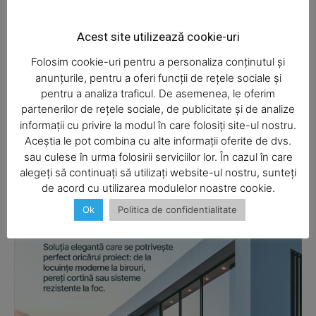
Web
Acest site utilizează cookie-uri
Salvați numele meu, adresa de e-mail și site-ul web în
Folosim cookie-uri pentru a personaliza conținutul și
acest browser pentru data viitoare i comentariu.
anunțurile, pentru a oferi funcții de rețele sociale și
pentru a analiza traficul. De asemenea, le oferim
partenerilor de rețele sociale, de publicitate și de analize
informații cu privire la modul în care folosiți site-ul nostru.
Aceștia le pot combina cu alte informații oferite de dvs.
SUBSCRIBE NOW
sau culese în urma folosirii serviciilor lor. În cazul în care
alegeți să continuați să utilizați website-ul nostru, sunteți
de acord cu utilizarea modulelor noastre cookie.
Ok
Politica de confidentialitate
Company
About
Contact us
Subscription Plans
My account