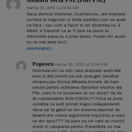
Membru Vechi PNL (fost PNL)
martie 30, 2015 La 12:54 AM
Daca domnul interimar, Cozmanciuc, are impresia
ca face el negocieri si vinde partidul cum se aude
ca face ; sau cum a facut si cel dinaintea lui, E
GRAV! Ii transmit ca ar fi bine sa plece la
Adomnitei pana nu e prea tarziu. Poate nici acolo
nu va mai avea loc!!!
RĂSPUNDEȚI
Popescu
martie 30, 2015 La 12:54 PM
Domnule,nici nu stiti cata dreptate aveti.Mai
sunt si altii primiti pe sub pres,gen Decebal
Arnautu,sau Stoica Mihaela.Sumele de bani
cerute pentru achitarea datoriilor istorice ale
PNL oare in ce buzunare se vor duce? Va da
dl copresedinte BON FISCAL???Cica se pune
conditia ca sunt primiti inapoi independentii
daca sar la gatul lui Ion Aresene,deputat de
Neamt.Are cineva argumente impotriva a ceea
ce am spus??? Se pare ca cei care au muncit
onest in campania pentru Presedinte nu mai