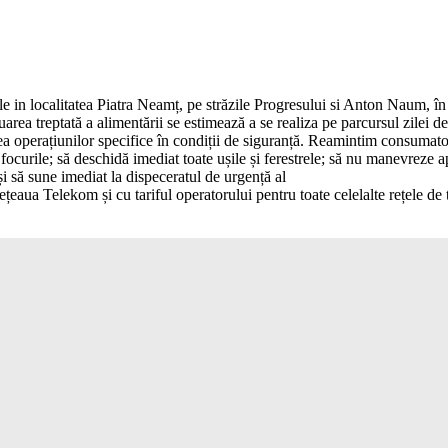
le in localitatea Piatra Neamț, pe străzile Progresului si Anton Naum, î
luarea treptată a alimentării se estimează a se realiza pe parcursul zilei 
a operațiunilor specifice în condiții de siguranță. Reamintim consumatori
e focurile; să deschidă imediat toate ușile și ferestrele; să nu manevreze 
și să sune imediat la dispeceratul de urgență al
țeaua Telekom și cu tariful operatorului pentru toate celelalte rețele de 