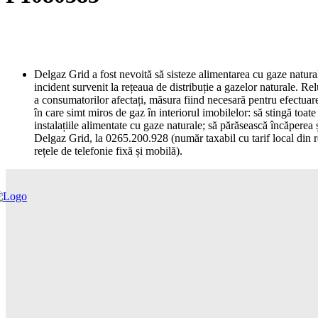
Delgaz Grid a fost nevoită să sisteze alimentarea cu gaze natura
incident survenit la rețeaua de distribuție a gazelor naturale. Re
a consumatorilor afectați, măsura fiind necesară pentru efectuare
în care simt miros de gaz în interiorul imobilelor: să stingă toat
instalațiile alimentate cu gaze naturale; să părăsească încăperea 
Delgaz Grid, la 0265.200.928 (număr taxabil cu tarif local din re
rețele de telefonie fixă și mobilă).