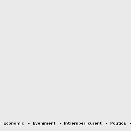
Economic
Eveniment
Intreruperi curent
Politica