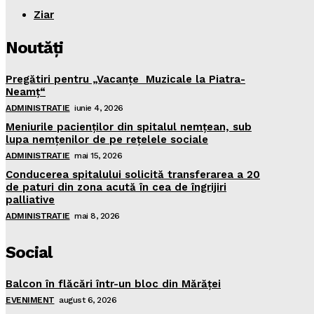
Ziar
Noutăţi
Pregătiri pentru „Vacanţe Muzicale la Piatra-
Neamţ“
ADMINISTRATIE
iunie 4, 2026
Meniurile pacienţilor din spitalul nemţean, sub
lupa nemţenilor de pe reţelele sociale
ADMINISTRATIE
mai 15, 2026
Conducerea spitalului solicită transferarea a 20
de paturi din zona acută în cea de îngrijiri
palliative
ADMINISTRATIE
mai 8, 2026
Social
Balcon în flăcări într-un bloc din Mărăţei
EVENIMENT
august 6, 2026