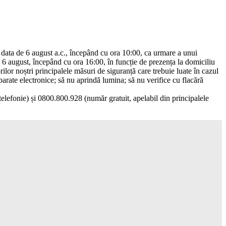
n data de 6 august a.c., începând cu ora 10:00, ca urmare a unui
de 6 august, începând cu ora 16:00, în funcție de prezența la domiciliu
lor noștri principalele măsuri de siguranță care trebuie luate în cazul
aparate electronice; să nu aprindă lumina; să nu verifice cu flacără
telefonie) și 0800.800.928 (număr gratuit, apelabil din principalele