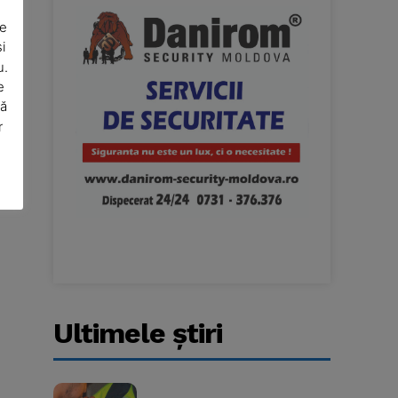
De
i
u.
e
să
r
Ultimele ştiri