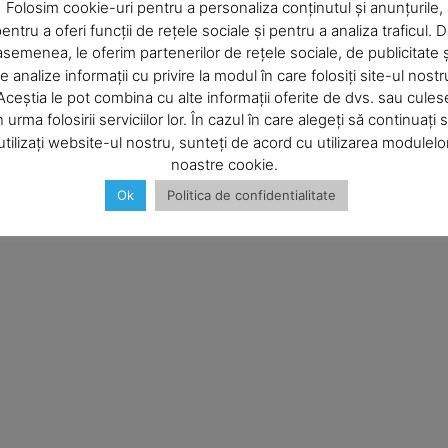
Company
Folosim cookie-uri pentru a personaliza conținutul și anunțurile,
entru a oferi funcții de rețele sociale și pentru a analiza traficul. 
asemenea, le oferim partenerilor de rețele sociale, de publicitate ș
b în acest browser pentru data viitoare i comentariu.
About
e analize informații cu privire la modul în care folosiți site-ul nostr
Contact us
Aceștia le pot combina cu alte informații oferite de dvs. sau cules
Subscription Plans
n urma folosirii serviciilor lor. În cazul în care alegeți să continuați 
utilizați website-ul nostru, sunteți de acord cu utilizarea modulelo
My account
noastre cookie.
Ok
Politica de confidentialitate
E NOW