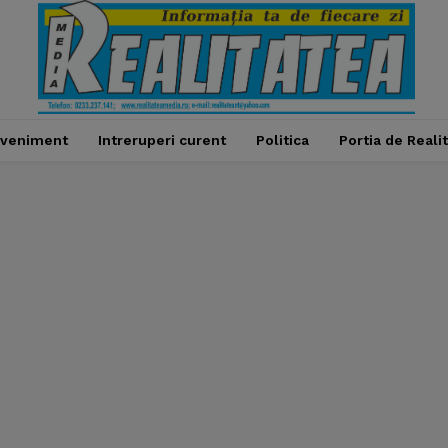
veniment
Intreruperi curent
Politica
Portia de Reali