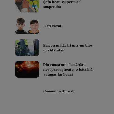
Şofa beat, cu permisul
suspendat
I-aţi văzut?
Balcon în flăcări într-un bloc
din Mărăţei
Din cauza unei lumânări
nesupravegheate, o bătrână
a rămas fără casă
Camion răsturnat