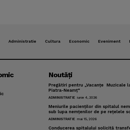
Administratie
Cultura
Economic
Eveniment
omic
Noutăţi
Pregătiri pentru „Vacanţe Muzicale l
Piatra-Neamţ“
ic
ADMINISTRATIE
iunie 4, 2026
Meniurile pacienţilor din spitalul ne
sub lupa nemţenilor de pe reţelele s
ADMINISTRATIE
mai 15, 2026
Conducerea spitalului solicită transf