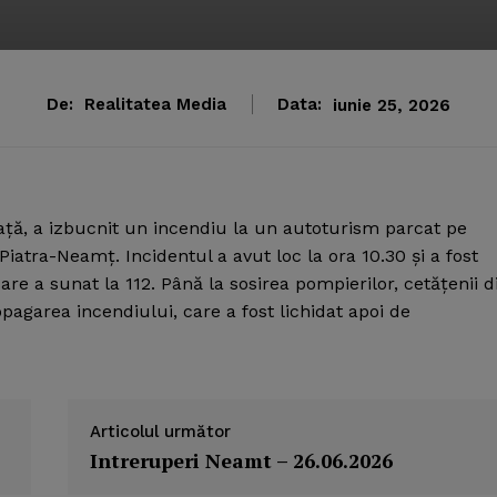
De:
Realitatea Media
Data:
iunie 25, 2026
eaţă, a izbucnit un incendiu la un autoturism parcat pe
 Piatra-Neamţ.
Incidentul a avut loc la ora 10.30 şi a fost
care a sunat la 112. Până la sosirea pompierilor, cetăţenii d
pagarea incendiului, care a fost lichidat apoi de
Articolul următor
Intreruperi Neamt – 26.06.2026