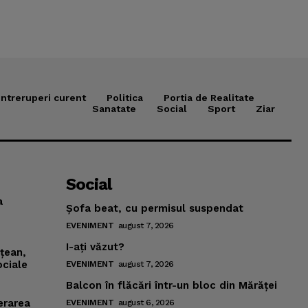
Intreruperi curent
Politica
Portia de Realitate
Sanatate
Social
Sport
Ziar
Social
a
Şofa beat, cu permisul suspendat
EVENIMENT
august 7, 2026
I-aţi văzut?
mţean,
ociale
EVENIMENT
august 7, 2026
Balcon în flăcări într-un bloc din Mărăţei
erarea
EVENIMENT
august 6, 2026