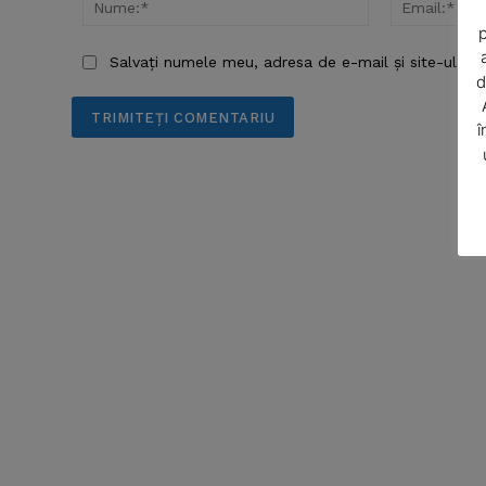
p
Salvați numele meu, adresa de e-mail și site-ul we
d
î
SUBSCRIB