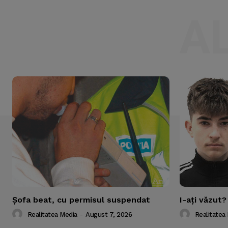
A
Şofa beat, cu permisul suspendat
I-aţi văzut?
Realitatea Media
-
August 7, 2026
Realitatea