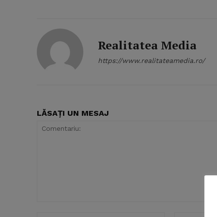
Realitatea Media
https://www.realitateamedia.ro/
LĂSAȚI UN MESAJ
News 
Magazin
Comentariu:
Nume:*