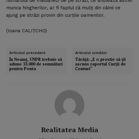
numărului de maidanezi de pe străzi, ce anulează astfel
munca hingherilor, ar fi faptul că mulţi din câinii ce
ajung pe străzi provin din curţile oamenilor.
(Ioana CALIŢCHO)
Articolul precedent
Articolul următor
În Neamţ, UNPR trebuie să
Tărâţă: „E o prostie să ţii
adune 33.000 de semnături
ascuns raportul Curţii de
pentru Ponta
Conturi“
Realitatea Media