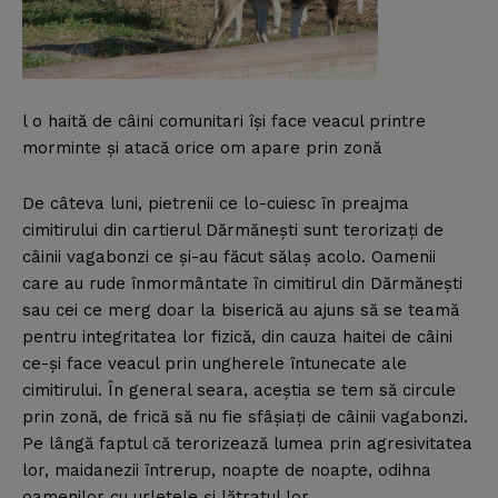
l o haită de câini comunitari îşi face veacul printre
morminte şi atacă orice om apare prin zonă
De câteva luni, pietrenii ce lo-cuiesc în preajma
cimitirului din cartierul Dărmăneşti sunt terorizaţi de
câinii vagabonzi ce şi-au făcut sălaş acolo. Oamenii
care au rude înmormântate în cimitirul din Dărmăneşti
sau cei ce merg doar la biserică au ajuns să se teamă
pentru integritatea lor fizică, din cauza haitei de câini
ce-şi face veacul prin ungherele întunecate ale
cimitirului. În general seara, aceştia se tem să circule
prin zonă, de frică să nu fie sfâşiaţi de câinii vagabonzi.
Pe lângă faptul că terorizează lumea prin agresivitatea
lor, maidanezii întrerup, noapte de noapte, odihna
oamenilor cu urletele şi lătratul lor.