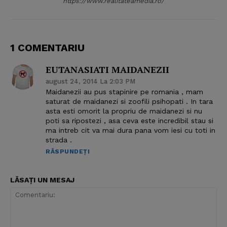
https://www.realitateamedia.ro/
1 COMENTARIU
EUTANASIATI MAIDANEZII
august 24, 2014 La 2:03 PM
Maidanezii au pus stapinire pe romania , mam
saturat de maidanezi si zoofili psihopati . In tara
asta esti omorit la propriu de maidanezi si nu
poti sa ripostezi , asa ceva este incredibil stau si
ma intreb cit va mai dura pana vom iesi cu toti in
strada .
RĂSPUNDEȚI
LĂSAȚI UN MESAJ