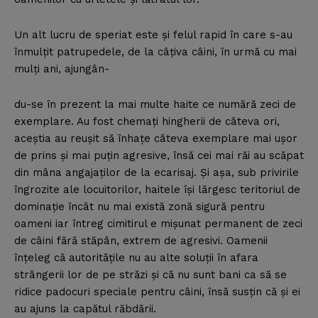
Un alt lucru de speriat este şi felul rapid în care s-au
înmulţit patrupedele, de la câţiva câini, în urmă cu mai
mulţi ani, ajungân-
du-se în prezent la mai multe haite ce numără zeci de
exemplare. Au fost chemaţi hingherii de câteva ori,
aceştia au reuşit să înhaţe câteva exemplare mai uşor
de prins şi mai puţin agresive, însă cei mai răi au scăpat
din mâna angajaţilor de la ecarisaj. Şi aşa, sub privirile
îngrozite ale locuitorilor, haitele îşi lărgesc teritoriul de
dominaţie încât nu mai există zonă sigură pentru
oameni iar întreg cimitirul e mişunat permanent de zeci
de câini fără stăpân, extrem de agresivi. Oamenii
înţeleg că autorităţile nu au alte soluţii în afara
strângerii lor de pe străzi şi că nu sunt bani ca să se
ridice padocuri speciale pentru câini, însă susţin că şi ei
au ajuns la capătul răbdării.