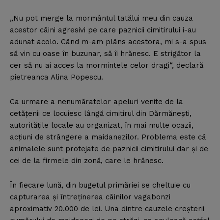
„Nu pot merge la mormântul tatălui meu din cauza
acestor câini agresivi pe care paznicii cimitirului i-au
adunat acolo. Când m-am plâns acestora, mi s-a spus
să vin cu oase în buzunar, să îi hrănesc. E strigător la
cer să nu ai acces la mormintele celor dragi“, declară
pietreanca Alina Popescu.
Ca urmare a nenumăratelor apeluri venite de la
cetăţenii ce locuiesc lângă cimitirul din Dărmăneşti,
autorităţile locale au organizat, în mai multe ocazii,
acţiuni de strângere a maidanezilor. Problema este că
animalele sunt protejate de paznicii cimitirului dar şi de
cei de la firmele din zonă, care le hrănesc.
În fiecare lună, din bugetul primăriei se cheltuie cu
capturarea şi întreţinerea câinilor vagabonzi
aproximativ 20.000 de lei. Una dintre cauzele creşterii