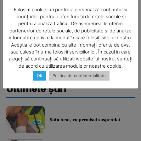
Folosim cookie-uri pentru a personaliza conținutul și
anunțurile, pentru a oferi funcții de rețele sociale și
pentru a analiza traficul. De asemenea, le oferim
partenerilor de rețele sociale, de publicitate și de analize
informații cu privire la modul în care folosiți site-ul nostru.
Aceștia le pot combina cu alte informații oferite de dvs.
SUBSCRIBE NOW
sau culese în urma folosirii serviciilor lor. În cazul în care
alegeți să continuați să utilizați website-ul nostru, sunteți
de acord cu utilizarea modulelor noastre cookie.
Ok
Politica de confidentialitate
Company
Ultimele ştiri
About
Contact us
Subscription Plans
Şofa beat, cu permisul suspendat
My account