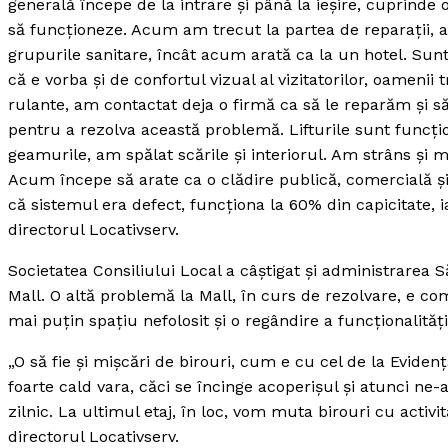
generală începe de la intrare şi până la ieşire, cuprinde 
să funcţioneze. Acum am trecut la partea de reparaţii, a
grupurile sanitare, încât acum arată ca la un hotel. Sunt
că e vorba şi de confortul vizual al vizitatorilor, oamenii 
rulante, am contactat deja o firmă ca să le reparăm şi să
pentru a rezolva această problemă. Lifturile sunt funcţ
geamurile, am spălat scările şi interiorul. Am strâns şi 
Acum începe să arate ca o clădire publică, comercială şi 
că sistemul era defect, funcţiona la 60% din capicitate
directorul Locativserv.
Societatea Consiliului Local a câştigat şi administrarea S
Mall. O altă problemă la Mall, în curs de rezolvare, e c
mai puţin spaţiu nefolosit şi o regândire a funcţionalităţii
„O să fie şi mişcări de birouri, cum e cu cel de la Evidenţ
foarte cald vara, căci se încinge acoperişul şi atunci ne
zilnic. La ultimul etaj, în loc, vom muta birouri cu activ
directorul Locativserv.