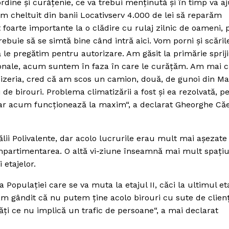
ordine şi curăţenie, ce va trebui menţinută şi în timp va a
m cheltuit din banii Locativserv 4.000 de lei să reparăm
 foarte importante la o clădire cu rulaj zilnic de oameni,
trebuie să se simtă bine când intră aici. Vom porni şi scăril
 le pregătim pentru autorizare. Am găsit la primărie sprij
ionale, acum suntem în faza în care le curăţăm. Am mai c
mizeria, cred că am scos un camion, două, de gunoi din Mal
de birouri. Problema climatizării a fost şi ea rezolvată, p
, iar acum funcţionează la maxim“, a declarat Gheorghe Că
ălii Polivalente, dar acolo lucrurile erau mult mai aşezate
ompartimentarea. O altă vi-ziune înseamnă mai mult spaţiu 
 etajelor.
a Populaţiei care se va muta la etajul II, căci la ultimul et
-am gândit că nu putem ţine acolo birouri cu sute de clienţ
ităţi ce nu implică un trafic de persoane“, a mai declarat