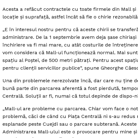
Acesta a refăcut contractele cu toate firmele din Mall şi a
locaţie şi suprafaţă, astfel încât să fie o chirie rezonabilă
„E în interesul nostru pentru că aceste chirii se transfer
administrare. De la 1 septembrie avem deja şase chiriaşi n
închiriere va fi mai mare, cu atât costurile de întreţine
vom considera că Mall-ul funcţionează normal. Mai sunt 
spaţiu al Poştei, de 500 metri pătraţi. Pentru acest spaţ
pentru clienţii serviciilor publice“, spune Gheorghe Căesc
Una din problemele nerezolvate încă, dar care nu ţine de
bună parte din parcarea aferentă a fost pierdută, tempor
Centrală. Soluţii ar fi, numai că totul depinde de dispo-ni
„Mall-ul are probleme cu parcarea. Chiar vom face o n
problemă, căci de când cu Piaţa Centrală ni s-au redus mu
esplanade peste Cuejdi sau o parcare subterană. Aceste 
Administrarea Mall-ului este o provocare pentru mine şi 