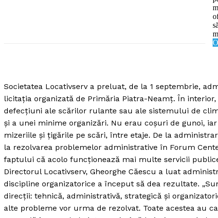
m
o
s
m
O
SUBSCRIB
Societatea Locativserv a preluat, de la 1 septembrie, admi
licitaţia organizată de Primăria Piatra-Neamţ.
În interio
defecţiuni ale scărilor rulante sau ale sistemului de cli
şi a unei minime organizări. Nu erau coşuri de gunoi, iar 
mizeriile şi ţigările pe scări, între etaje. De la administr
la rezolvarea problemelor administrative în Forum Cente
faptului că acolo funcţionează mai multe servicii public
Directorul Locativserv, Gheorghe Căescu a luat adminis
discipline organizatorice a început să dea rezultate. „
direcţii: tehnică, administrativă, strategică şi organizator
alte probleme vor urma de rezolvat. Toate acestea au ca s