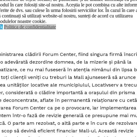
odul în care folosiți site-ul nostru. Aceștia le pot combina cu alte inform
Contact us
ferite de dvs. sau culese în urma folosirii serviciilor lor. În cazul în care 
De:
Realitatea Media
septembrie 19, 2015
Data:
ă continuați să utilizați website-ul nostru, sunteți de acord cu utilizarea
Subscription Plans
odulelor noastre cookie.
k
Politica de confidentialitate
My account
E NOW
nistrarea clădirii Forum Center, fiind singura firmă înscri
r, o adevărată dezordine domnea, de la mizerie şi până la
matizare, ce nu mai fuseseră în atenţia nimănui din lipsa b
toţi clienţii veniţi cu treburi la Mall ajunseseră să arunce
area unităţilor locative ale municipiului, Locativserv a trec
r, considerată o clădire importantă a oraşului din prisma
e deconcentrate, aflate în permanentă relaţionare cu cetăţ
trarea Forum Center ca pe o provocare, iar implementarea
Suntem într-o fază de revizie generală ce presupune mai m
ică. O parte am rezolvat, o altă parte e în curs de rezolvare
cop să devină eficient financiar Mall-ul. Această revizie