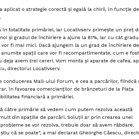
 aplicat o strategie corectă şi egală la chirii, în funcţie de
.
ă în totalitate primăriei, iar Locativserv primeşte un preţ d
oi şi gradul de închiriere a ajuns la 81%, iar cu cât gradu
re vor fi mai mici. Dacă ajungem la un grad de închiriere d
anumite spaţii care vor fi recompartimentate, cum e fost
iu deja avem trei cereri. Vom monta şi aparate de cafea, ap
u, directorul Locativserv.
 conducerea Mall-ului Forum, e cea a parcărilor, fiindcă 
ar, în favoarea comercianţilor de brânzeturi de la Piaţa
bilitatea financiară a primăriei.
otă către primărie să vedem cum putem rezolva această
lt din spaţiile de parcări. Soluţii ar prin crearea unei
probleme se vor rezolva, trebuie doar să avem răbdare.
ştiu că se poate“, a mai declarat Gheorghe Căescu, direct