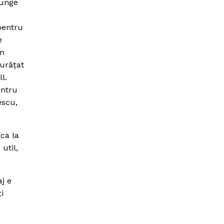
junge
 pentru
e
in
urăţat
l.
entru
escu,
 ca la
util,
aj e
i