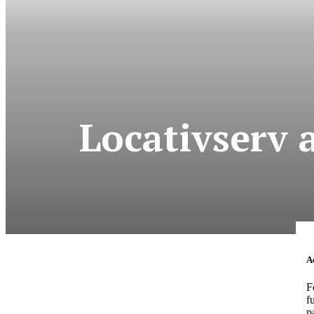
Locativserv 
News Week
Magazine P
Ac
F
f
p