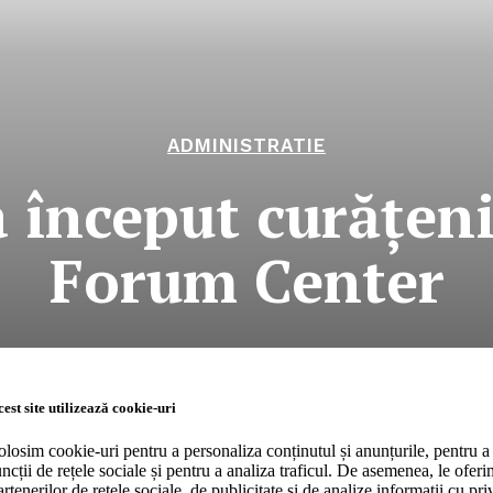
ADMINISTRATIE
a început curăţeni
Forum Center
RO
Company
est site utilizează cookie-uri
olosim cookie-uri pentru a personaliza conținutul și anunțurile, pentru a 
uncții de rețele sociale și pentru a analiza traficul. De asemenea, le ofer
About
artenerilor de rețele sociale, de publicitate și de analize informații cu priv