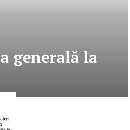
a generală la
oferi
im
ire la