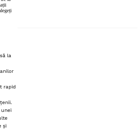
ații
alegeți
să la
anilor
ut rapid
enii.
 unei
ulte
 şi