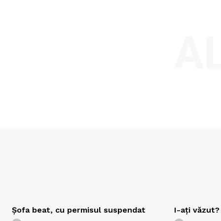
A
Şofa beat, cu permisul suspendat
I-aţi văzut?