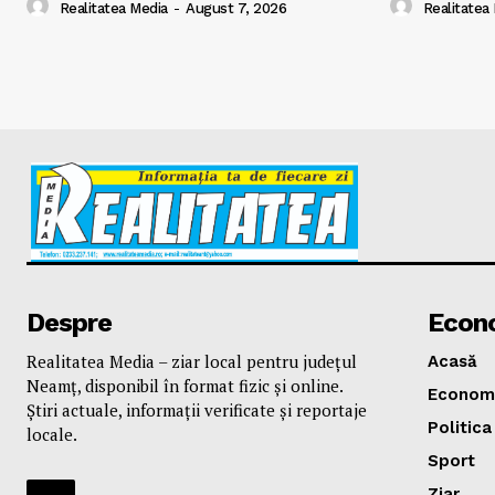
Realitatea Media
-
August 7, 2026
Realitatea
Despre
Econ
Realitatea Media – ziar local pentru județul
Acasă
Neamț, disponibil în format fizic și online.
Econom
Știri actuale, informații verificate și reportaje
Politica
locale.
Sport
Ziar