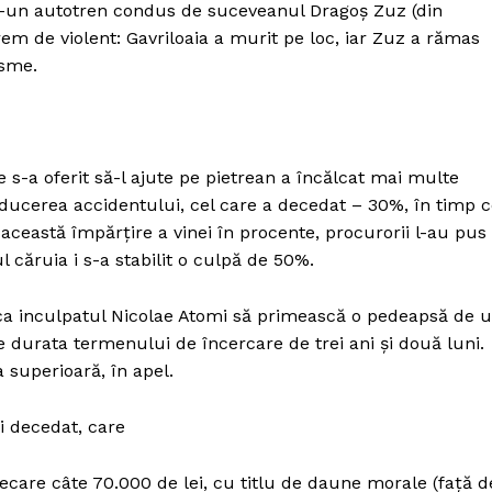
ntr-un autotren condus de suceveanul Dragoş Zuz (din
xtrem de violent: Gavriloaia a murit pe loc, iar Zuz a rămas
isme.
e s-a oferit să-l ajute pe pietrean a încălcat mai multe
oducerea accidentului, cel care a decedat – 30%, în timp 
această împărţire a vinei în procente, procurorii l-au pus
căruia i s-a stabilit o culpă de 50%.
it ca inculpatul Nicolae Atomi să primească o pedeapsă de 
 durata termenului de încercare de trei ani şi două luni.
 superioară, în apel.
ui decedat, care
fiecare câte 70.000 de lei, cu titlu de daune morale (faţă d