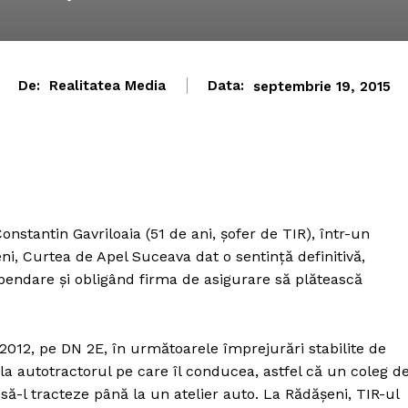
De:
Realitatea Media
Data:
septembrie 19, 2015
nstantin Gavriloaia (51 de ani, şofer de TIR), într-un
, Curtea de Apel Suceava dat o sentinţă definitivă,
endare şi obligând firma de asigurare să plătească
2012, pe DN 2E, în următoarele împrejurări stabilite de
la autotractorul pe care îl conducea, astfel că un coleg d
 să-l tracteze până la un atelier auto. La Rădăşeni, TIR-ul