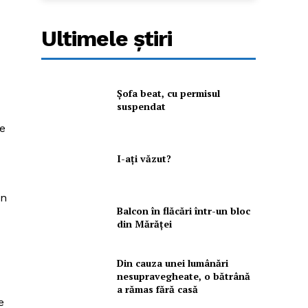
Ultimele ştiri
Şofa beat, cu permisul
suspendat
ce
I-aţi văzut?
un
Balcon în flăcări într-un bloc
din Mărăţei
Din cauza unei lumânări
nesupravegheate, o bătrână
a rămas fără casă
e