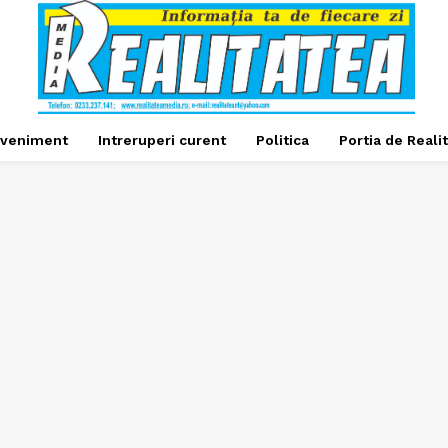
veniment
Intreruperi curent
Politica
Portia de Reali