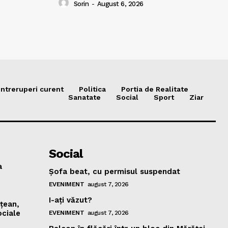
Sorin
-
August 6, 2026
Intreruperi curent
Politica
Portia de Realitate
Sanatate
Social
Sport
Ziar
Social
a
Şofa beat, cu permisul suspendat
EVENIMENT
august 7, 2026
I-aţi văzut?
mţean,
ociale
EVENIMENT
august 7, 2026