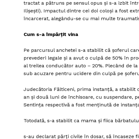
tractat a pătruns pe sensul opus şi s-a izbit î
Ilişeşti). Impactul dintre cei doi coloşi a fost e
încarcerat, alegându-se cu mai multe traumat
Cum s-a împărţit vina
Pe parcursul anchetei s-a stabilit că şoferul car
prevederi legale şi a avut o culpă de 50% în pr
al treilea conducător auto – 20%. Plecând de la 
sub acuzare pentru ucidere din culpă pe şoferul 
Judecătoria Fălticeni, prima instanţă, a stabil
an şi două luni de închisoare, cu suspendare, pe
Sentinţa respectivă a fost menţinută de instanţa
Totodată, s-a stabilit ca mama şi fiica bărbatul
s-au declarat părţi civile în dosar, să încaseze 