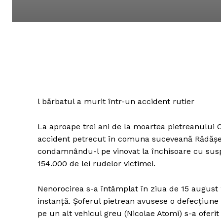
l bărbatul a murit într-un accident rutier
La aproape trei ani de la moartea pietreanului Co
accident petrecut în comuna suceveană Rădăşeni
condamnându-l pe vinovat la închisoare cu susp
154.000 de lei rudelor victimei.
Nenorocirea s-a întâmplat în ziua de 15 august 
instanţă. Şoferul pietrean avusese o defecţiune 
pe un alt vehicul greu (Nicolae Atomi) s-a oferit