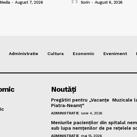
 Media
-
August 7, 2026
Sorin
-
August 6, 2026
Administratie
Cultura
Economic
Eveniment
omic
Noutăţi
Pregătiri pentru „Vacanţe Muzicale l
Piatra-Neamţ“
ic
ADMINISTRATIE
iunie 4, 2026
Meniurile pacienţilor din spitalul ne
sub lupa nemţenilor de pe reţelele s
ADMINISTRATIE
mai 15, 2026