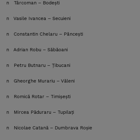
n Târcoman – Bodeşti
n Vasile Ivancea – Secuieni
n Constantin Chelaru – Pânceşti
n Adrian Robu – Săbăoani
n Petru Butnaru – Ţibucani
n Gheorghe Murariu – Văleni
n Romică Rotar – Timişeşti
n Mircea Păduraru – Tupilaţi
n Nicolae Catană – Dumbrava Roşie