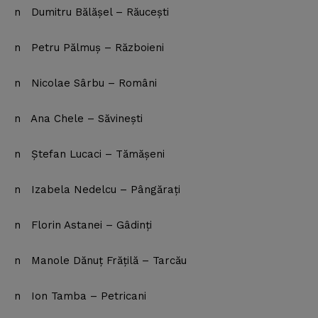
Subscription Plans
n Dumitru Bălăşel – Răuceşti
My account
n Petru Pălmuş – Războieni
n Nicolae Sârbu – Români
n Ana Chele – Săvineşti
n Ştefan Lucaci – Tămăşeni
n Izabela Nedelcu – Pângăraţi
n Florin Astanei – Gâdinţi
n Manole Dănuţ Frăţilă – Tarcău
n Ion Tamba – Petricani