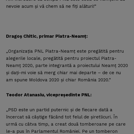
nevoie acum şi vă chem să ne fiţi alături!“
Dragoş Chitic, primar Piatra-Neamţ:
„Organizaţia PNL Piatra-Neamţ este pregătită pentru
alegerile locale, pregătită pentru proiectul Piatra-
Neamţ 2020, parte integrantă a proiectului Neamţ 2020
şi daţi-mi voie să merg chiar mai departe – de ce nu
am spune Moldova 2020 şi chiar România 2020.“
Teodor Atanasiu, vicepreşedinte PNL:
„PSD este un partid puternic şi de fiecare dată a
încercat să câştige făcând tot felul de şiretlicuri. În
urmă cu câtva timp, a creat două tomberoane pe care
le-a pus în Parlamentul României. Pe un tomberon