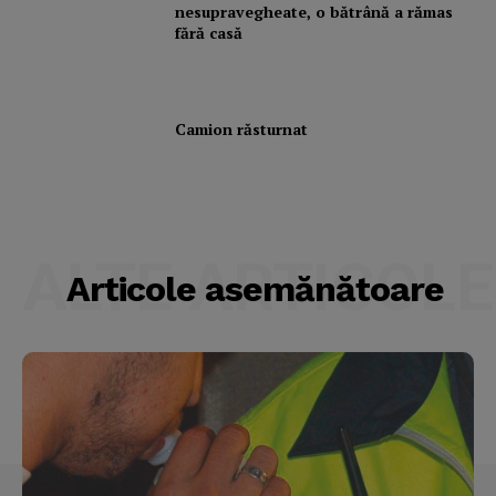
nesupravegheate, o bătrână a rămas
fără casă
Camion răsturnat
ALTE ARTICOLE
Articole asemănătoare