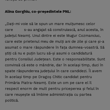
Alina Gorghiu, co-preşedintele PNL:
„Daţi-mi voie să le spun un mare mulţumesc celor
care s-au angajat să construiască, anul acesta, în
judeţul Neamţ. Unul dintre ei este Mugur Cozmanciuc,
care este prietenul meu de mulţi ani de zile şi care şi-a
asumat o mare răspundere în faţa dumnea-voastră. Să
ştiţi că nu e puţin lucru să-şi asumi o candidatură
pentru Consiliul Judeţean. Este o responsabilitate. Sunt
convinsă că este o mândrie, dar în acelaşi timp, duci în
spate răspunderea judeţului în care candidezi. Îl avem
în acelaşi timp pe Dragoş Chitic candidat pentru
Primăria Piatra-Neamţ. Este un om pe care el îl
respect enorm de mult pentru priceperea şi felul în
care reuşeşte să îmbine administraţia cu partea
politică.