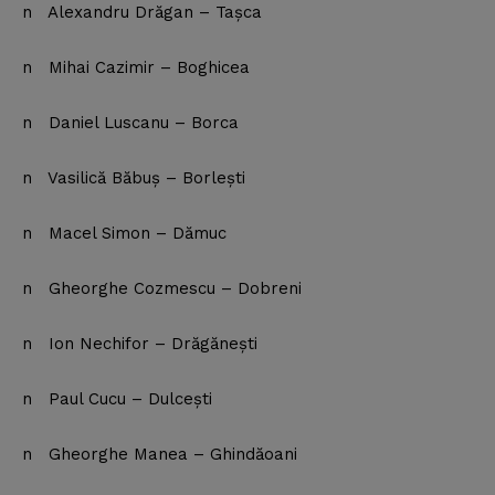
n Alexandru Drăgan – Taşca
n Mihai Cazimir – Boghicea
n Daniel Luscanu – Borca
n Vasilică Băbuş – Borleşti
n Macel Simon – Dămuc
n Gheorghe Cozmescu – Dobreni
n Ion Nechifor – Drăgăneşti
n Paul Cucu – Dulceşti
n Gheorghe Manea – Ghindăoani