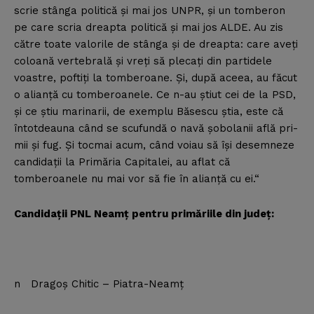
scrie stânga politică şi mai jos UNPR, şi un tomberon
pe care scria dreapta politică şi mai jos ALDE. Au zis
către toate valorile de stânga şi de dreapta: care aveţi
coloană vertebrală şi vreţi să plecaţi din partidele
voastre, poftiţi la tomberoane. Şi, după aceea, au făcut
o alianţă cu tomberoanele. Ce n-au ştiut cei de la PSD,
şi ce ştiu marinarii, de exemplu Băsescu ştia, este că
întotdeauna când se scufundă o navă şobolanii află pri-
mii şi fug. Şi tocmai acum, când voiau să îşi desemneze
candidaţii la Primăria Capitalei, au aflat că
tomberoanele nu mai vor să fie în alianţă cu ei.“
Candidaţii PNL Neamţ pentru primăriile din judeţ:
n Dragoş Chitic – Piatra-Neamţ