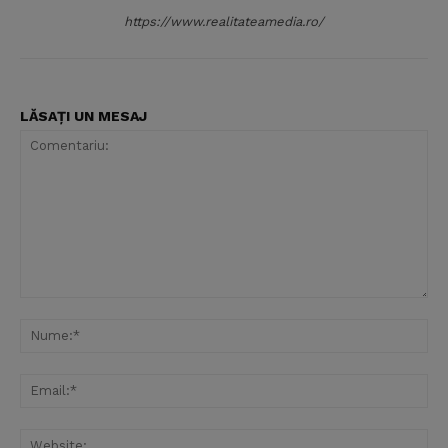
https://www.realitateamedia.ro/
LĂSAȚI UN MESAJ
Comentariu:
Nu
Ema
Web