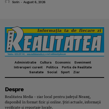
Sorin
-
August 6, 2026
Administratie
Cultura
Economic
Eveniment
Intreruperi curent
Politica
Portia de Realitate
Sanatate
Social
Sport
Ziar
Despre
Realitatea Media – ziar local pentru județul Neamț,
disponibil în format fizic și online. Știri actuale, informații
verificate și reportaje locale.