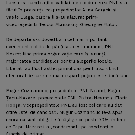
Lansarea candidaţilor validaţi de condu-cerea PNL s-a
făcut în prezenţa co-preşedinţilor Alina Gorghiu şi
Vasile Blaga, cărora li s-au alăturat prim-
vicepreşedinţii Teodor Atanasiu şi Gheorghe Flutur.
De departe s-a dovedit a fi cel mai important
eveniment politic de până la acest moment, PNL
Neamţ fiind prima organizaţie care îşi anunţă
majoritatea candidaţilor pentru alegerile locale.
Liberalii au făcut astfel primul pas pentru scrutinul
electoral de care ne mai despart puţin peste două luni.
Mugur Cozmanciuc, preşedintele PNL Neamţ, Eugen
Ţapu-Nazare, preşedintele PNL Piatra-Neamţ şi Florin
Hopşa, vicepreşedintele PNL au fost cei care au dat
citire listei de candidaţi. Mugur Cozmanciuc le-a spus
unora că sunt obligaţi să câştige cu peste 70%, în timp
ce Ţapu-Nazare i-a „condamnat“ pe candidaţi la
funcţia de primar.