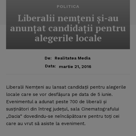
POLITICA
Liberalii nemţeni şi-au
anunţat candidaţii pentru
alegerile locale
De:
Realitatea Media
Data:
martie 21, 2016
Liberalii Nemţeni au lansat candidaţii pentru alegerile
locale care se vor desfăşura pe data de 5 iunie.
Evenimentul a adunat peste 700 de liberali şi
susţinători din întreg judeţul, sala Cinematografului
„Dacia“ dovedindu-se neîncăpătoare pentru toţi cei
care au vrut să asiste la eveniment.