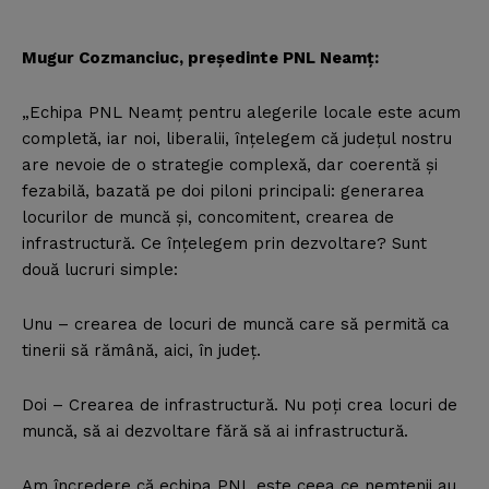
Mugur Cozmanciuc, preşedinte PNL Neamţ:
„Echipa PNL Neamţ pentru alegerile locale este acum
completă, iar noi, liberalii, înţelegem că judeţul nostru
are nevoie de o strategie complexă, dar coerentă şi
fezabilă, bazată pe doi piloni principali: generarea
locurilor de muncă şi, concomitent, crearea de
infrastructură. Ce înţelegem prin dezvoltare? Sunt
două lucruri simple:
Unu – crearea de locuri de muncă care să permită ca
tinerii să rămână, aici, în judeţ.
Doi – Crearea de infrastructură. Nu poţi crea locuri de
muncă, să ai dezvoltare fără să ai infrastructură.
Am încredere că echipa PNL este ceea ce nemţenii au