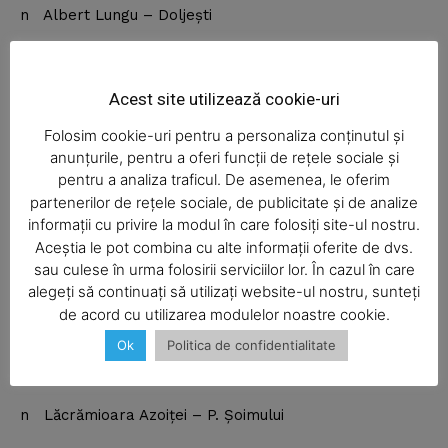
n Albert Lungu – Doljeşti
n Florinel Sarion – Girov
Acest site utilizează cookie-uri
n Gheorghe Şipoteanu – Făurei
Folosim cookie-uri pentru a personaliza conținutul și
anunțurile, pentru a oferi funcții de rețele sociale și
n Mihaela Elena Isciuc – Trifeşti
pentru a analiza traficul. De asemenea, le oferim
partenerilor de rețele sociale, de publicitate și de analize
n Cristian Baciu – Horia
informații cu privire la modul în care folosiți site-ul nostru.
Aceștia le pot combina cu alte informații oferite de dvs.
SUBSCRIBE NOW
n Neculai Nastasia – Negreşti
sau culese în urma folosirii serviciilor lor. În cazul în care
alegeți să continuați să utilizați website-ul nostru, sunteți
de acord cu utilizarea modulelor noastre cookie.
n Vanea Săbălău-Roşu – Icuşeşti
Ok
Politica de confidentialitate
Company
n Sorin Şuţu – Oniceni
About
n Lăcrămioara Azoiţei – P. Şoimului
Contact us