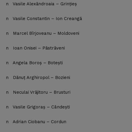
n Vasile Alexăndroaia – Grinţieş
n Vasile Constantin – Ion Creangă
n Marcel Bîrjoveanu – Moldoveni
n Ioan Onisei – Păstrăveni
n Angela Boroş – Boteşti
n Dănuţ Arghiropol – Bozieni
n Neculai Vrăjitoru – Brusturi
n Vasile Grigoraş – Cândeşti
News Week
n Adrian Ciobanu – Cordun
Magazine PRO