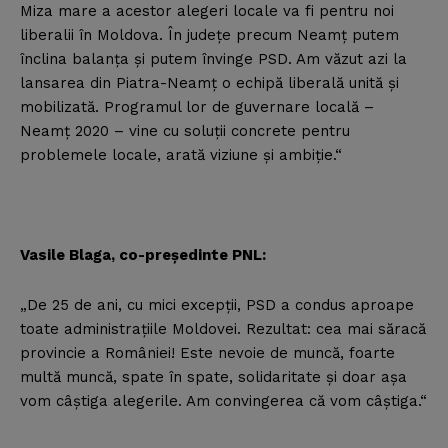
Miza mare a acestor alegeri locale va fi pentru noi
liberalii în Moldova. În judeţe precum Neamţ putem
înclina balanţa şi putem învinge PSD. Am văzut azi la
lansarea din Piatra-Neamţ o echipă liberală unită şi
mobilizată. Programul lor de guvernare locală –
Neamţ 2020 – vine cu soluţii concrete pentru
problemele locale, arată viziune şi ambiţie.“
Vasile Blaga, co-preşedinte PNL:
„De 25 de ani, cu mici excepţii, PSD a condus aproape
toate administraţiile Moldovei. Rezultat: cea mai săracă
provincie a României! Este nevoie de muncă, foarte
multă muncă, spate în spate, solidaritate şi doar aşa
vom câştiga alegerile. Am convingerea că vom câştiga.“