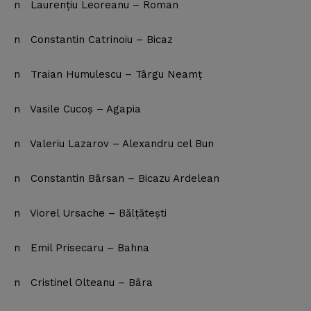
n Laurenţiu Leoreanu – Roman
n Constantin Catrinoiu – Bicaz
n Traian Humulescu – Târgu Neamţ
n Vasile Cucoş – Agapia
n Valeriu Lazarov – Alexandru cel Bun
n Constantin Bârsan – Bicazu Ardelean
n Viorel Ursache – Bălţăteşti
n Emil Prisecaru – Bahna
n Cristinel Olteanu – Bâra