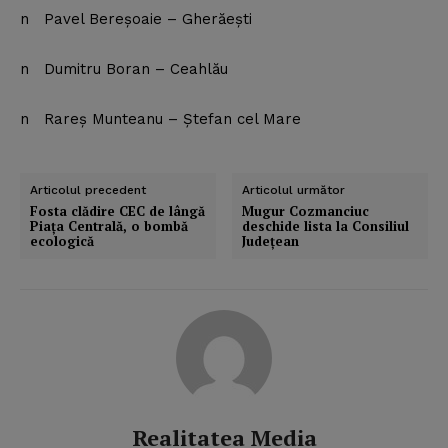
n Pavel Bereşoaie – Gherăeşti
n Dumitru Boran – Ceahlău
n Rareş Munteanu – Ştefan cel Mare
Articolul precedent
Articolul următor
Fosta clădire CEC de lângă
Mugur Cozmanciuc
Piaţa Centrală, o bombă
deschide lista la Consiliul
ecologică
Judeţean
Realitatea Media