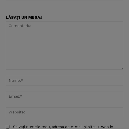
LĂSAȚI UN MESAJ
Comentariu:
Nu
Ema
Web
Salvați numele meu, adresa de e-mail și site-ul web în