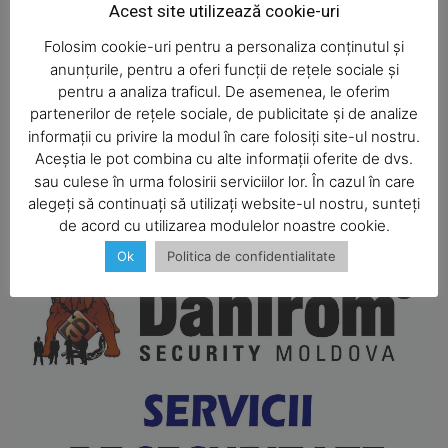
Acest site utilizează cookie-uri
Folosim cookie-uri pentru a personaliza conținutul și
anunțurile, pentru a oferi funcții de rețele sociale și
pentru a analiza traficul. De asemenea, le oferim
partenerilor de rețele sociale, de publicitate și de analize
informații cu privire la modul în care folosiți site-ul nostru.
Aceștia le pot combina cu alte informații oferite de dvs.
SUBSCRIBE NOW
sau culese în urma folosirii serviciilor lor. În cazul în care
alegeți să continuați să utilizați website-ul nostru, sunteți
de acord cu utilizarea modulelor noastre cookie.
Ok
Politica de confidentialitate
Company
About
Contact us
Subscription Plans
My account