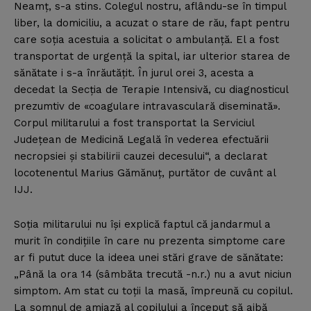
Neamţ, s-a stins. Colegul nostru, aflându-se în timpul
liber, la domiciliu, a acuzat o stare de rău, fapt pentru
care soţia acestuia a solicitat o ambulanţă. El a fost
transportat de urgenţă la spital, iar ulterior starea de
sănătate i s-a înrăutăţit. În jurul orei 3, acesta a
decedat la Secţia de Terapie Intensivă, cu diagnosticul
prezumtiv de «coagulare intravasculară diseminată».
Corpul militarului a fost transportat la Serviciul
Judeţean de Medicină Legală în vederea efectuării
necropsiei şi stabilirii cauzei decesului“, a declarat
locotenentul Marius Gămănuţ, purtător de cuvânt al
IJJ.
Soţia militarului nu îşi explică faptul că jandarmul a
murit în condiţiile în care nu prezenta simptome care
ar fi putut duce la ideea unei stări grave de sănătate:
„Până la ora 14 (sâmbăta trecută -n.r.) nu a avut niciun
simptom. Am stat cu toţii la masă, împreună cu copilul.
La somnul de amiază al copilului a început să aibă