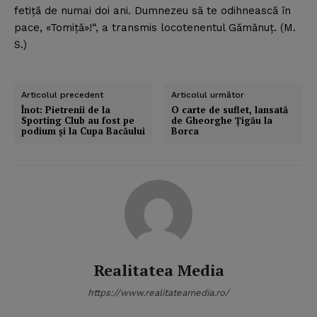
fetiţă de numai doi ani. Dumnezeu să te odihnească în
pace, «Tomiţă»!“, a transmis locotenentul Gămănuţ. (M.
S.)
Articolul precedent
Articolul următor
Înot: Pietrenii de la
O carte de suflet, lansată
Sporting Club au fost pe
de Gheorghe Ţigău la
podium şi la Cupa Bacăului
Borca
Realitatea Media
https://www.realitateamedia.ro/