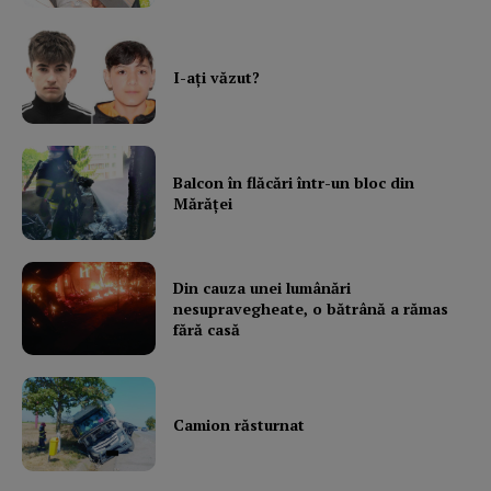
I-aţi văzut?
Balcon în flăcări într-un bloc din
Mărăţei
Din cauza unei lumânări
nesupravegheate, o bătrână a rămas
fără casă
Camion răsturnat