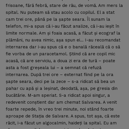
frisoane, fără febră, stare de rău, de vomă. Am mers la
spital. Nu puteam să stau acolo cu copilul. El a stat
cam trei ore, până pe la şapte seara. Îl sunam la
telefon, mi-a spus că i-au făcut analize, că i-au ieşit în
limite normale. Am şi foaia acasă, a făcut şi ecograf la
plămâni, nu avea nimic, aşa spun ei… I-au recomandat
internarea dar i-au spus că e o banală răceală că o să
fie vorba de un paracetamol. Ştiind că are copil mic
acasă, că are serviciu, a doua zi era de tură – poate
asta a fost greşeala lui – a semnat că refuză
internarea. După trei ore – externat fiind pe la ora
şapte seara, deci pe la zece – s-a ridicat să bea un
pahar cu apă şi a leşinat, deodată, aşa, pe gresia din
bucătărie. M-am speriat. S-a ridicat apoi singur, a
redevenit conştient dar am chemat Salvarea. A venit
foarte repede, în vreo trei minute, noi stând foarte
aproape de Staţia de Salvare. A spus, tot aşa, că este
răcit, i-a făcut un algocalmin, haideţi la spital. Eu am