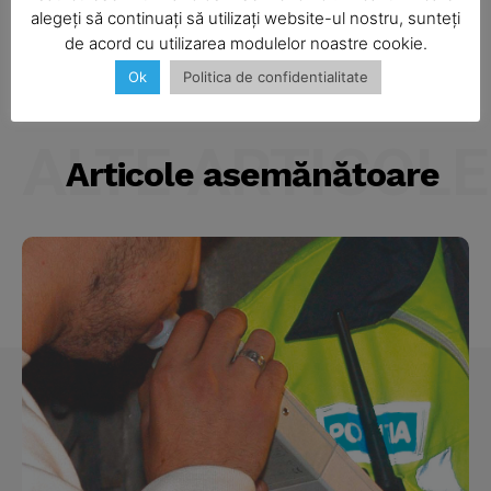
Camion răsturnat
alegeți să continuați să utilizați website-ul nostru, sunteți
de acord cu utilizarea modulelor noastre cookie.
Ok
Politica de confidentialitate
Company
About
ALTE ARTICOLE
Articole asemănătoare
Contact us
Subscription Plans
My account