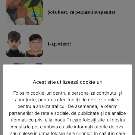
Şofa beat, cu permisul suspendat
News Week
I-aţi văzut?
Magazine PRO
Balcon în flăcări într-un bloc din
Mărăţei
Acest site utilizează cookie-uri
Folosim cookie-uri pentru a personaliza conținutul și
anunțurile, pentru a oferi funcții de rețele sociale și
Din cauza unei lumânări
pentru a analiza traficul. De asemenea, le oferim
nesupravegheate, o bătrână a rămas
partenerilor de rețele sociale, de publicitate și de analize
fără casă
informații cu privire la modul în care folosiți site-ul nostru.
Aceștia le pot combina cu alte informații oferite de dvs.
SUBSCRIBE NOW
sau culese în urma folosirii serviciilor lor. În cazul în care