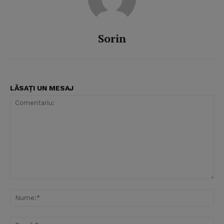
Sorin
LĂSAȚI UN MESAJ
Comentariu:
Nu
Ema