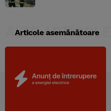
ALTE ARTICOLE
Articole asemănătoare