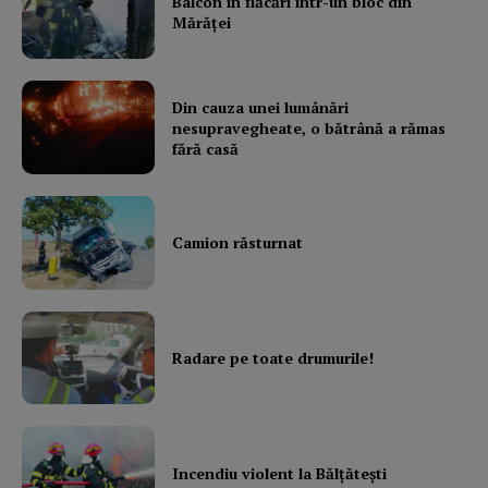
Balcon în flăcări într-un bloc din
Mărăţei
Din cauza unei lumânări
nesupravegheate, o bătrână a rămas
fără casă
Camion răsturnat
Radare pe toate drumurile!
Incendiu violent la Bălţăteşti