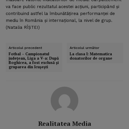
va face public rezultatul acestei acţiuni, participând şi
contribuind astfel la îmbunătăţirea performanţei de
mediu în România şi internaţional, la nivel de grup.
(Natalia RÎŞTEI)
Articolul precedent
Articolul următor
Fotbal – Campionatul
La clasa I: Matematica
judeţean, Liga a V-a: După
donatorilor de organe
Boghicea, a fost exclusă şi
gruparea din Icuşeşti
Realitatea Media