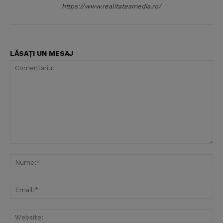
https://www.realitateamedia.ro/
LĂSAȚI UN MESAJ
Comentariu:
Nu
Ema
Web