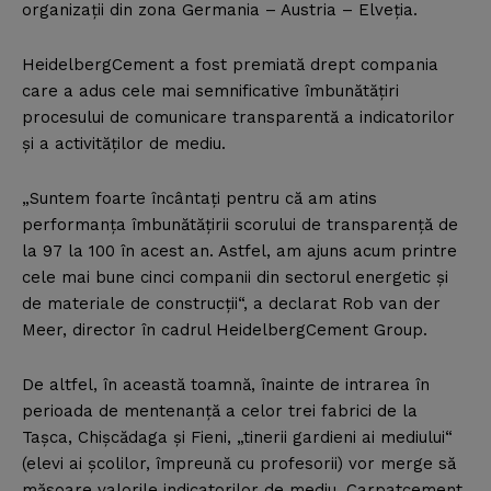
organizaţii din zona Germania – Austria – Elveţia.
HeidelbergCement a fost premiată drept compania
care a adus cele mai semnificative îmbunătăţiri
procesului de comunicare transparentă a indicatorilor
şi a activităţilor de mediu.
„Suntem foarte încântaţi pentru că am atins
performanţa îmbunătăţirii scorului de transparenţă de
la 97 la 100 în acest an. Astfel, am ajuns acum printre
cele mai bune cinci companii din sectorul energetic şi
de materiale de construcţii“, a declarat Rob van der
Meer, director în cadrul HeidelbergCement Group.
De altfel, în această toamnă, înainte de intrarea în
perioada de mentenanţă a celor trei fabrici de la
Taşca, Chişcădaga şi Fieni, „tinerii gardieni ai mediului“
(elevi ai şcolilor, împreună cu profesorii) vor merge să
măsoare valorile indicatorilor de mediu. Carpatcement