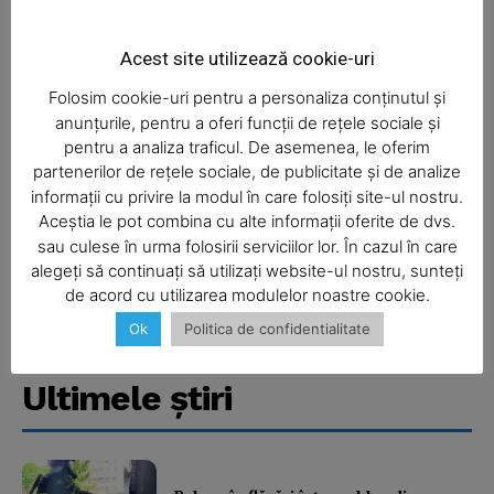
Acest site utilizează cookie-uri
Folosim cookie-uri pentru a personaliza conținutul și
anunțurile, pentru a oferi funcții de rețele sociale și
pentru a analiza traficul. De asemenea, le oferim
partenerilor de rețele sociale, de publicitate și de analize
informații cu privire la modul în care folosiți site-ul nostru.
Aceștia le pot combina cu alte informații oferite de dvs.
SUBSCRIBE NOW
sau culese în urma folosirii serviciilor lor. În cazul în care
alegeți să continuați să utilizați website-ul nostru, sunteți
de acord cu utilizarea modulelor noastre cookie.
Ok
Politica de confidentialitate
Company
Ultimele ştiri
About
Contact us
Subscription Plans
My account