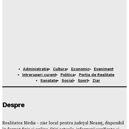
Administratie
Cultura
Economic
Eveniment
Intreruperi curent
Politica
Portia de Realitate
Sanatate
Social
Sport
Ziar
Despre
Realitatea Media – ziar local pentru județul Neamț, disponibil