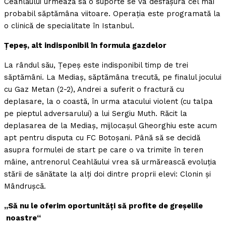
Ceahlăului urmează să o suporte se va desfăşura cel mai
probabil săptămâna viitoare. Operaţia este programată la
o clinică de specialitate în Istanbul.
Ţepeş, alt indisponibil în formula gazdelor
La rândul său, Ţepeş este indisponibil timp de trei
săptămâni. La Mediaş, săptămâna trecută, pe finalul jocului
cu Gaz Metan (2-2), Andrei a suferit o fractură cu
deplasare, la o coastă, în urma atacului violent (cu talpa
pe pieptul adversarului) a lui Sergiu Muth. Răcit la
deplasarea de la Mediaş, mijlocaşul Gheorghiu este acum
apt pentru disputa cu FC Botoşani. Până să se decidă
asupra formulei de start pe care o va trimite în teren
mâine, antrenorul Ceahlăului vrea să urmărească evoluţia
stării de sănătate la alţi doi dintre proprii elevi: Clonin şi
Mândruşcă.
„Să nu le oferim oportunităţi să profite de greşelile
noastre“