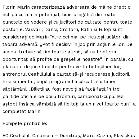
Florin Marin caracterizează adversara de mâine drept o
echipă cu mare potenţial, bine pregătită din toate
punctele de vedere şi cu jucători de calitate pentru toate
posturile. Vaşvari, Danci, Croitoru, Batin şi Fülöp sunt
consideraţi de Marin între cei mai pe-riculoşi jucători din
tabăra adversă. „Pot fi decisivi în joc prin acţiunile lor. De
aceea, trebuie să fim foarte atenţi, să nu le oferim
oportunităţi să profite de greşelile noastre“. În paralel cu
planurile de joc stabilite pentru vizita botoşănenilor,
antrenorul Ceahlăului a căutat să-şi recupereze jucătorii,
fizic şi mental, după programul încărcat al ultimei
săptămâni. „Băieţii au fost nevoiţi să facă faţă în trei
partide oficiale pe două fronturi, campionat-cupă. Mă
aştept însă ca sâmbătă să fie toţi la un nivel foarte bun“, a
completat Marin.
Echipele probabile:
FC Ceahlăul: Calancea – Dumitraş, Marc, Cazan, Slavickas