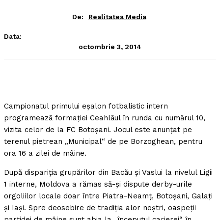
De:
Realitatea Media
Data:
octombrie 3, 2014
Campionatul primului eşalon fotbalistic intern
programează formaţiei Ceahlăul în runda cu numărul 10,
vizita celor de la FC Botoşani. Jocul este anunţat pe
terenul pietrean „Municipal“ de pe Borzoghean, pentru
ora 16 a zilei de mâine.
După dispariţia grupărilor din Bacău şi Vaslui la nivelul Ligii
1 interne, Moldova a rămas să-şi dispute derby-urile
orgoliilor locale doar între Piatra-Neamţ, Botoşani, Galaţi
şi Iaşi. Spre deosebire de tradiţia alor noştri, oaspeţii
partidei de mâine sunt abia la „începutul carierei“ în