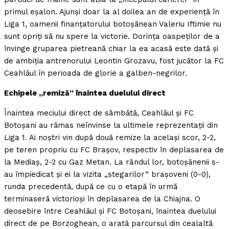
primul eşalon. Ajunşi doar la al doilea an de experienţă în
Liga 1, oamenii finanţatorului botoşănean Valeriu Iftimie nu
sunt opriţi să nu spere la victorie. Dorinţa oaspeţilor de a
învinge gruparea pietreană chiar la ea acasă este dată şi
de ambiţia antrenorului Leontin Grozavu, fost jucător la FC
Ceahlăul în perioada de glorie a galben-negrilor.
Echipele „remiză“ înaintea duelului direct
Înaintea meciului direct de sâmbătă, Ceahlăul şi FC
Botoşani au rămas neînvinse la ultimele reprezentaţii din
Liga 1. Ai noştri vin după două remize la acelaşi scor, 2-2,
pe teren propriu cu FC Braşov, respectiv în deplasarea de
la Mediaş, 2-2 cu Gaz Metan. La rândul lor, botoşănenii s-
au împiedicat şi ei la vizita „stegarilor“ braşoveni (0-0),
runda precedentă, după ce cu o etapă în urmă
terminaseră victorioşi în deplasarea de la Chiajna. O
deosebire între Ceahlăul şi FC Botoşani, înaintea duelului
direct de pe Borzoghean, o arată parcursul din cealaltă