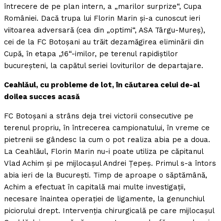
întrecere de pe plan intern, a „marilor surprize“, Cupa
României. Dacă trupa lui Florin Marin şi-a cunoscut ieri
viitoarea adversară (cea din „optimi“, ASA Târgu-Mureş),
cei de la FC Botoşani au trăit dezamăgirea eliminării din
Cupă, în etapa „16“-imilor, pe terenul rapidiştilor
bucureşteni, la capătul seriei loviturilor de departajare.
Ceahlăul, cu probleme de lot, în căutarea celui de-al
doilea succes acasă
FC Botoşani a strâns deja trei victorii consecutive pe
terenul propriu, în întrecerea campionatului, în vreme ce
pietrenii se gândesc la cum o pot realiza abia pe a doua.
La Ceahlăul, Florin Marin nu-i poate utiliza pe căpitanul
Vlad Achim şi pe mijlocaşul Andrei Ţepeş. Primul s-a întors
abia ieri de la Bucureşti. Timp de aproape o săptămână,
Achim a efectuat în capitală mai multe investigaţii,
necesare înaintea operaţiei de ligamente, la genunchiul
piciorului drept. Intervenţia chirurgicală pe care mijlocaşul