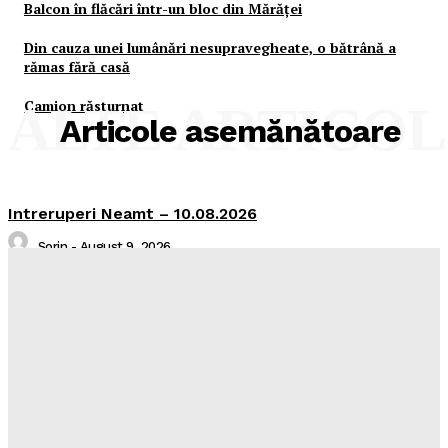
Balcon în flăcări într-un bloc din Mărăţei
Din cauza unei lumânări nesupravegheate, o bătrână a
rămas fără casă
Camion răsturnat
ALTE ARTICO
Articole asemănătoare
Intreruperi Neamt – 10.08.2026
Sorin
-
August 9, 2026
Şofa beat, cu permisul suspendat
Realitatea Media
-
August 7, 2026
I-aţi văzut?
Realitatea Media
-
August 7, 2026