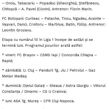
– Onciu, Tabacariu – Popadiuc (Gheorghiu), Ştefănescu,
Chitoşcă – A. Pavel (Clonin). Antrenor: Florin Marin.
FC Botoşani: Curileac – Patache, Tincu, Ngadeu, Acsinte –
Vaşvari, Danci, Croitoru – Martinus, Batin, Fülöp. Antrenor:
Leontin Grozavu.
Etapa cu numărul 10 în Liga 1 începe de astăzi şi se
termină luni. Programul jocurilor arată astfel:
* vineri: FC Braşov – CSMS Iaşi / Concordia Chiajna –
Rapid;
* sâmbătă: U. Cluj – Pandurii Tg. Jiu / Petrolul – Gaz
Metan Mediaş
* duminică: Oţelul Galaţi – Steaua / Astra Giurgiu – Viitorul
Constanţa / Dinamo – CS U Craiova;
* luni: ASA Tg. Mureş – CFR Cluj-Napoca.