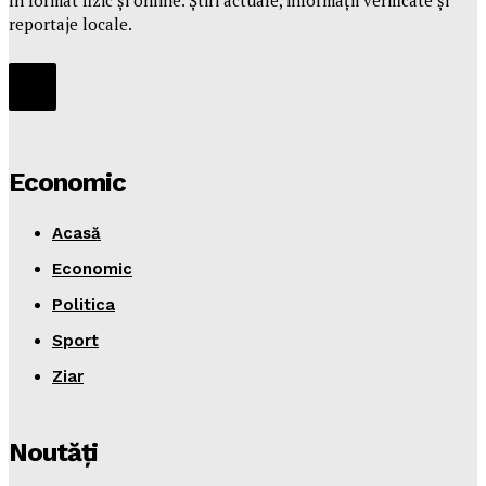
în format fizic și online. Știri actuale, informații verificate și
reportaje locale.
Economic
Acasă
Economic
Politica
Sport
Ziar
Noutăţi