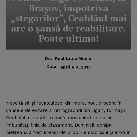
Braşov, împotriva
„stegarilor“, Ceahlăul mai
are o şansă de reabilitare.
Poate ultima!
De:
Realitatea Media
Data:
aprilie 9, 2015
Nevoită să-şi recalculeze, din mers, noul procent în
şansele de evitare a retrogradării din Liga 1, formaţia
Ceahlăul are astăzi o nouă oportunitate de a-şi
îmbunătăţi linia de clasament. Duminică, echipa
pietreană a fost învinsă de propriile slăbiciuni şi erori în