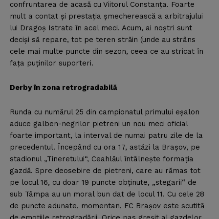
confruntarea de acasă cu Viitorul Constanţa.
Foarte
mult a contat şi prestaţia şmecherească a arbitrajului
lui Dragoş Istrate în acel meci. Acum, ai noştri sunt
decişi să repare, tot pe teren străin (unde au strâns
cele mai multe puncte din sezon, ceea ce au stricat în
faţa puţinilor suporteri.
Derby în zona retrogradabilă
Runda cu numărul 25 din campionatul primului eşalon
aduce galben-negrilor pietreni un nou meci oficial
foarte important, la interval de numai patru zile de la
precedentul. Începând cu ora 17, astăzi la Braşov, pe
stadionul „Tineretului“, Ceahlăul întâlneşte formaţia
gazdă. Spre deosebire de pietreni, care au rămas tot
pe locul 16, cu doar 19 puncte obţinute, „stegarii“ de
sub Tâmpa au un moral bun dat de locul 11. Cu cele 28
de puncte adunate, momentan, FC Braşov este scutită
de emoţiile retrogradării. Orice pas greşit al gazdelor