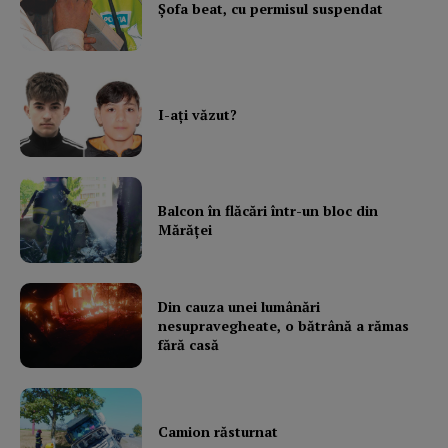
Şofa beat, cu permisul suspendat
I-aţi văzut?
Balcon în flăcări într-un bloc din
Mărăţei
Din cauza unei lumânări
nesupravegheate, o bătrână a rămas
fără casă
Camion răsturnat