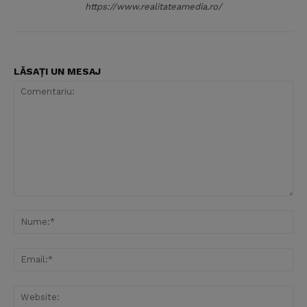
https://www.realitateamedia.ro/
LĂSAȚI UN MESAJ
Comentariu:
Nu
Ema
Web