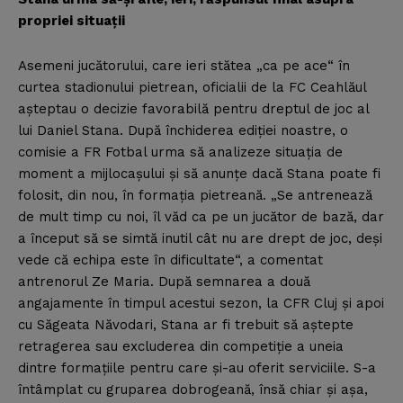
propriei situaţii
Asemeni jucătorului, care ieri stătea „ca pe ace“ în
curtea stadionului pietrean, oficialii de la FC Ceahlăul
aşteptau o decizie favorabilă pentru dreptul de joc al
lui Daniel Stana. După închiderea ediţiei noastre, o
comisie a FR Fotbal urma să analizeze situaţia de
moment a mijlocaşului şi să anunţe dacă Stana poate fi
folosit, din nou, în formaţia pietreană. „Se antrenează
de mult timp cu noi, îl văd ca pe un jucător de bază, dar
a început să se simtă inutil cât nu are drept de joc, deşi
vede că echipa este în dificultate“, a comentat
antrenorul Ze Maria. După semnarea a două
angajamente în timpul acestui sezon, la CFR Cluj şi apoi
cu Săgeata Năvodari, Stana ar fi trebuit să aştepte
retragerea sau excluderea din competiţie a uneia
dintre formaţiile pentru care şi-au oferit serviciile. S-a
întâmplat cu gruparea dobrogeană, însă chiar şi aşa,