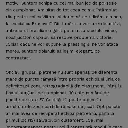
motiv. „Suntem echipa cu cel mai bun joc de po-sesie
din campionat. Am uitat de tot ceea ce s-a întâmplat
rău pentru noi cu Viitorul şi dorim să ne ridicăm, din nou,
la meciul cu Braşovul“. Din tabăra adversarei de astăzi,
antrenorul brazilian a găsit pe analiza studiului video,
nouă jucători capabili să rezolve problema victoriei.
„Chiar dacă ne vor supune la pressing şi ne vor ataca
mereu, suntem obişnuiţi să ieşim, elegant, pe
contraatac“.
Oficialii grupării pietrene nu sunt speriaţi de diferenţa
mare de puncte rămasă între propria echipă şi linia ce
delimitează zona retrogradabilă din clasament. Până la
finalul stagiunii de campionat, 30 este numărul de
puncte pe care FC Ceahlăul îl poate obţine în
următoarele zece partide rămase de jucat. Opt puncte
ar mai avea de recuperat echipa pietreană, până la
primul loc (12) salvabil din clasament. „Cel mai
important aspect pentru noi îl reprezintă modul în care