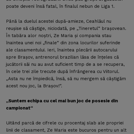
poate deveni însă fatal, în finalul nebun de Liga 1.
Până la duelul acestei după-amieze, Ceahlăul nu
reuşise să câştige, niciodată, pe „Tineretul“ braşovean.
În tabăra alor noştri, Ze Maria şi compania stau
înaintea unei noi „finale“ din zona locurilor suferinde
ale clasamentului. Ieri, înaintea plecării autocarului
spre Braşov, antrenorul brazilian lăsa de înţeles că
jucătorii săi nu au avut suficient timp de a se recupera,
în cele trei zile trecute după înfrângerea cu Viitorul.
„Asta nu ne împiedică, însă, să nu mergem să câştigăm
acest nou joc, la Braşov!“.
„Suntem echipa cu cel mai bun joc de posesie din
campionat“
Uitând parcă de cifrele cu procentaj slab ale propriei
linii de clasament, Ze Maria este bucuros pentru un alt