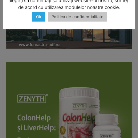
alegeți să continuați să utilizați website-ul nostru, sunteți
de acord cu utilizarea modulelor noastre cookie.
Ok
Politica de confidentialitate
Company
About
Contact us
Subscription Plans
My account