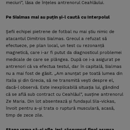
meciuri“, lăsa de înţeles antrenorul Ceahlăului.
Pe Sialmas mai au puţin şi-l caută cu Interpolul
Şefii echipei pietrene de fotbal nu mai ştiu nimic de
atacantul Dimitrios Sialmas. Grecul a refuzat să
efectueze, pe plan local, un test cu rezonanţă
magnetică, care i-ar fi putut da diagnosticul problemei
medicale de care se plângea. După ce i-a asigurat pe
antrenori că va efectua testul, dar în capitală, Sialmas
nu a mai fost de găsit. „Am anunţat pe toată lumea din
Italia şi din Grecia, să ne transmită veşti despre el,
dacă-l observă. Este inexplicabilă situaţia lui, gândind
că se află sub contract cu Ceahlăul“, susţine antrenorul
Ze Maria. Din lot absentează şi fundaşul Sla-vickas,
învoit pentru a-şi trata o ruptură musculară, acasă,
timp de zece zile.
Stana urma să-şi afle, ieri, răspunsul final asupra