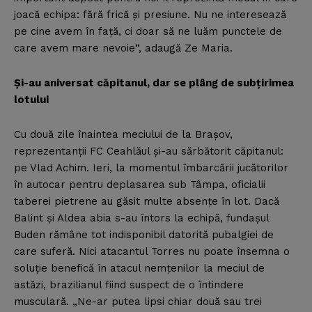
joacă echipa: fără frică şi presiune. Nu ne interesează
pe cine avem în faţă, ci doar să ne luăm punctele de
care avem mare nevoie“, adaugă Ze Maria.
Şi-au aniversat căpitanul, dar se plâng de subţirimea
lotului
Cu două zile înaintea meciului de la Braşov,
reprezentanţii FC Ceahlăul şi-au sărbătorit căpitanul:
pe Vlad Achim. Ieri, la momentul îmbarcării jucătorilor
în autocar pentru deplasarea sub Tâmpa, oficialii
taberei pietrene au găsit multe absenţe în lot. Dacă
Balint şi Aldea abia s-au întors la echipă, fundaşul
Buden rămâne tot indisponibil datorită pubalgiei de
care suferă. Nici atacantul Torres nu poate însemna o
soluţie benefică în atacul nemţenilor la meciul de
astăzi, brazilianul fiind suspect de o întindere
musculară. „Ne-ar putea lipsi chiar două sau trei