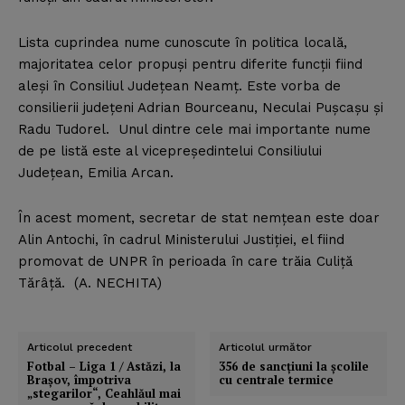
Lista cuprindea nume cunoscute în politica locală,
majoritatea celor propuşi pentru diferite funcţii fiind
aleşi în Consiliul Judeţean Neamţ. Este vorba de
consilierii judeţeni Adrian Bourceanu, Neculai Puşcaşu şi
Radu Tudorel. Unul dintre cele mai importante nume
de pe listă este al vicepreşedintelui Consiliului
Judeţean, Emilia Arcan.
În acest moment, secretar de stat nemţean este doar
Alin Antochi, în cadrul Ministerului Justiţiei, el fiind
promovat de UNPR în perioada în care trăia Culiţă
Tărâţă. (A. NECHITA)
Articolul precedent
Articolul următor
Fotbal – Liga 1 / Astăzi, la
356 de sancţiuni la şcolile
Braşov, împotriva
cu centrale termice
„stegarilor“, Ceahlăul mai