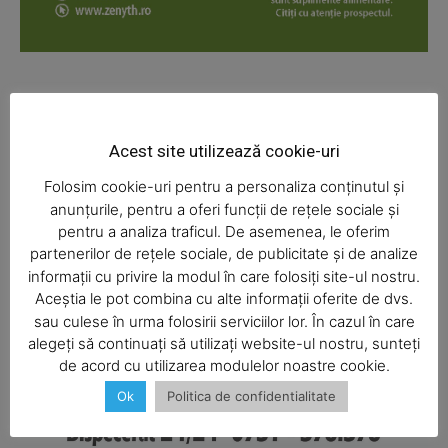
News Week
Magazine PRO
Acest site utilizează cookie-uri
Folosim cookie-uri pentru a personaliza conținutul și
anunțurile, pentru a oferi funcții de rețele sociale și
pentru a analiza traficul. De asemenea, le oferim
partenerilor de rețele sociale, de publicitate și de analize
informații cu privire la modul în care folosiți site-ul nostru.
Aceștia le pot combina cu alte informații oferite de dvs.
SUBSCRIBE NOW
sau culese în urma folosirii serviciilor lor. În cazul în care
alegeți să continuați să utilizați website-ul nostru, sunteți
de acord cu utilizarea modulelor noastre cookie.
Ok
Politica de confidentialitate
Company