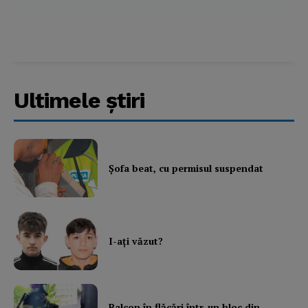
About
Contact us
Subscription Plans
My account
Ultimele ştiri
Şofa beat, cu permisul suspendat
I-aţi văzut?
Balcon în flăcări într-un bloc din