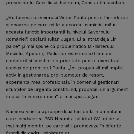
preşedintelui Consiliului Judeţean, Constantin Iacoban.
„Mulţumesc premierului Victor Ponta pentru încrederea
şi onoarea pe care mi le-a acordat numindu-mă în
aceasta funcţie importantă la nivelul Guvernului
României“, declară Iulian Jugan. El a intrat deja „în
pâine“ şi mai spune că problematica Mi-nisterului
Mediului, Apelor şi Pădurilor este una extrem de
complexă şi constituie o prioritate pentru executivul
condus de premierul Ponta. „Îmi propun să mă implic
activ în gestionarea pro-blemelor de resort,
experienţa mea profesională în domeniul gestionării
situaţiilor de urgenţă constituind, probabil, un argument
în plus în numirea mea“, a mai spus Jugan.
Numirea vine la aproape două luni de la momentul în
care conducerea PSD Neamţ a solicitat CV-uri de la
mai mulţi membri pe care să-i promoveze în diferite
funcţii din cadrul ministerelor.