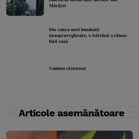
Mărăţei
Din cauza unei lumânări
nesupravegheate, o bătrână a rămas
fără casă
Camion răsturnat
ALTE ARTICOLE
Articole asemănătoare