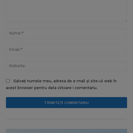
Comentariu:
Nu
Ema
Web
Salvați numele meu, adresa de e-mail și site-ul web în
acest browser pentru data viitoare i comentariu.