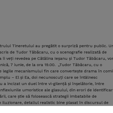
atrului Tineretului au pregătit o surpriză pentru public. U
scris de Tudor Tăbăcaru, cu o scenografie realizată de
a îi veţi revedea pe Cătălina Ieşanu şi Tudor Tăbăcaru, vo
inică, 7 iunie, de la ora 19.00. „Tudor Tăbăcaru, cu o
te legile mecanismului fin care converteşte drama în com
plu – El şi Ea, doi necunoscuţi care se întâlnesc
 incizat un duel între vi-gilenţă şi înşelătorie, între
flexiunile umoristice ale glasului, din erori de identificar
rii, care ştie să folosească strategii imbatabile de
iluzionare, detaliul realistic bine plasat în discursul de
mereu la pândă: vigilentă, suspicioasă, lucidă, capabilă să-ş