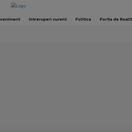
veniment
Intreruperi curent
Politica
Portia de Reali