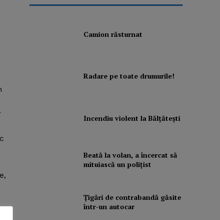
Camion răsturnat
Radare pe toate drumurile!
n
r
Incendiu violent la Bălţăteşti
ic
Beată la volan, a încercat să
mituiască un poliţist
e,
Ţigări de contrabandă găsite
într-un autocar
i