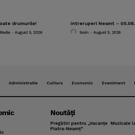
oate drumurile!
Intreruperi Neamt – 05.08
 Media
-
August 5, 2026
Sorin
-
August 5, 2026
Administratie
Cultura
Economic
Eveniment
omic
Noutăţi
Pregătiri pentru „Vacanţe Muzicale l
Piatra-Neamţ“
ic