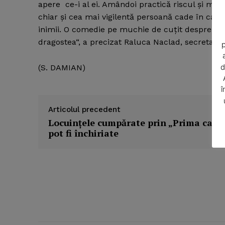
apere ce-i al ei. Amândoi practică riscul şi min
chiar şi cea mai vigilentă persoană cade în capca
inimii. O comedie pe muchie de cuţit despre ceva 
dragostea“, a precizat Raluca Naclad, secretar li
p
d
(S. DAMIAN)
î
Articolul precedent
Locuinţele cumpărate prin „Prima casă
pot fi închiriate