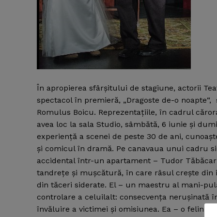
În apropierea sfârşitului de stagiune, actorii Te
spectacol în premieră, „Dragoste de-o noapte“, 
Romulus Boicu.
Reprezentaţiile, în cadrul căror
avea loc la sala Studio, sâmbătă, 6 iunie şi dum
experienţă a scenei de peste 30 de ani, cunoaş
şi comicul în dramă. Pe canavaua unui cadru sim
accidental într-un apartament – Tudor Tăbăcaru a
tandreţe şi muşcătură, în care râsul creşte din in
din tăceri siderate. El – un maestru al mani-pulă
controlare a celuilalt: consecvenţa neruşinată în 
învăluire a victimei şi omisiunea. Ea – o felină 