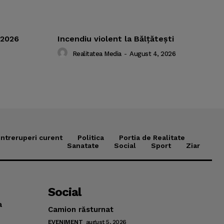
.2026
Incendiu violent la Bălţăteşti
Realitatea Media
-
August 4, 2026
Intreruperi curent
Politica
Portia de Realitate
Sanatate
Social
Sport
Ziar
Social
a
Camion răsturnat
EVENIMENT
august 5, 2026