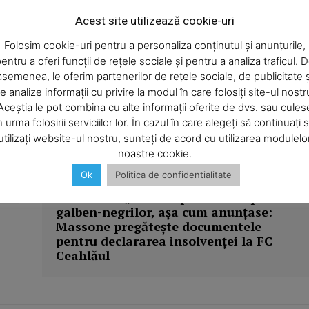
ciuna în forma pe care au ales-o ca să-şi ducă traiul. Dar
Acest site utilizează cookie-uri
na minciunii, când e atins punctul nevralgic al tânjirilor
ce hoţii nu pot fura, indiferent cât de versaţi ar fi:
Folosim cookie-uri pentru a personaliza conținutul și anunțurile,
terar în cadrul Teatrului Tineretului.
entru a oferi funcții de rețele sociale și pentru a analiza traficul. 
asemenea, le oferim partenerilor de rețele sociale, de publicitate ș
e analize informații cu privire la modul în care folosiți site-ul nostr
Aceștia le pot combina cu alte informații oferite de dvs. sau cules
n urma folosirii serviciilor lor. În cazul în care alegeți să continuați 
utilizați website-ul nostru, sunteți de acord cu utilizarea modulelo
Articolul următor
noastre cookie.
“
Fotbal – FC Ceahlăul / Italianul este
Ok
Politica de confidentialitate
aşteptat astăzi la Piatra-Neamţ, dar nu
cu fericitul „Plan B“ pentru echipa
galben-negrilor, aşa cum anunţase:
Massone pregăteşte documentele
pentru declararea insolvenţei la FC
Ceahlăul