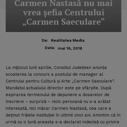
Carmen Nastasă nu mai
vrea şefia Centrului
„Carmen Saeculare“
De:
Realitatea Media
Data:
mai 16, 2018
La mijlocul lunii aprilie, Consiliul Judeţean anunţa
scoaterea la concurs a postului de manager al
Centrului pentru Cultură şi Arte „Carmen Saeculare“.
Mandatul actualului director este pe sfârşite. După
expirarea termenului de depunere a dosarelor de
înscriere – surpriză – nicio persoană nu s-a arătat
interesată, nici măcar Carmen Nastasă, cea care a
deţinut frâiele instituţiei în ultimii cinci ani. Amintim că în
urmă cu o lună aceasta s-a declarat indecisă cu privire