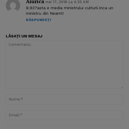
Aiurica
mai 17, 2018 La 4:35 AM
9.93?asta e media ministrului culturii.Inca un
ministru din Neamt!
RĂSPUNDEȚI
LĂSAȚI UN MESAJ
Comentariu:
Nu
Ema
Web