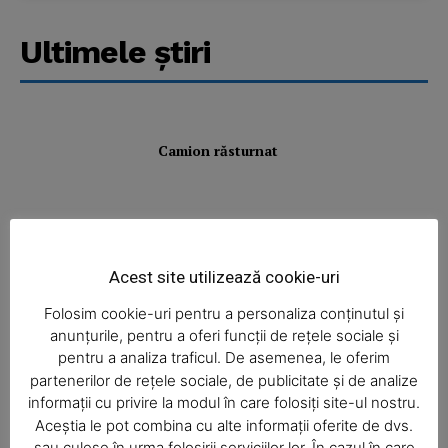
Ultimele ştiri
Camion răsturnat
Radare pe toate drumurile!
Acest site utilizează cookie-uri
Folosim cookie-uri pentru a personaliza conținutul și
anunțurile, pentru a oferi funcții de rețele sociale și
pentru a analiza traficul. De asemenea, le oferim
Incendiu violent la Bălţăteşti
partenerilor de rețele sociale, de publicitate și de analize
informații cu privire la modul în care folosiți site-ul nostru.
Aceștia le pot combina cu alte informații oferite de dvs.
sau culese în urma folosirii serviciilor lor. În cazul în care