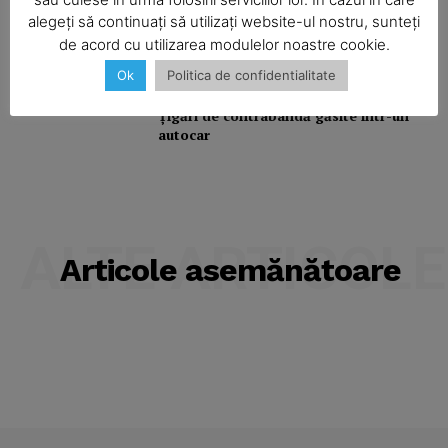
Beată la volan, a încercat să mituiască
alegeți să continuați să utilizați website-ul nostru, sunteți
un poliţist
de acord cu utilizarea modulelor noastre cookie.
Ok
Politica de confidentialitate
Ţigări de contrabandă găsite într-un
autocar
ALTE ARTICOLE
Articole asemănătoare