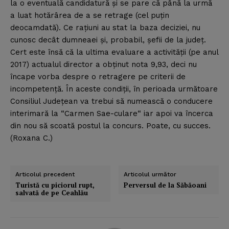
la o eventuală candidatură şi se pare că până la urmă
a luat hotărârea de a se retrage (cel puţin
deocamdată). Ce raţiuni au stat la baza deciziei, nu
cunosc decât dumneaei şi, probabil, şefii de la judeţ.
Cert este însă că la ultima evaluare a activităţii (pe anul
2017) actualul director a obţinut nota 9,93, deci nu
încape vorba despre o retragere pe criterii de
incompetenţă. În aceste condiţii, în perioada următoare
Consiliul Judeţean va trebui să numească o conducere
interimară la “Carmen Sae-culare“ iar apoi va încerca
din nou să scoată postul la concurs. Poate, cu succes.
(Roxana C.)
Articolul precedent
Articolul următor
Turistă cu piciorul rupt,
Perversul de la Săbăoani
salvată de pe Ceahlău