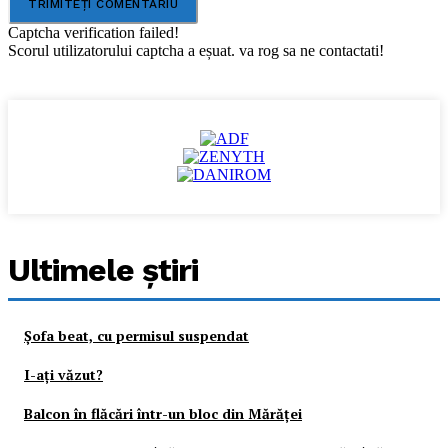
Captcha verification failed!
Scorul utilizatorului captcha a eșuat. va rog sa ne contactati!
Ultimele ştiri
Şofa beat, cu permisul suspendat
I-aţi văzut?
Balcon în flăcări într-un bloc din Mărăţei