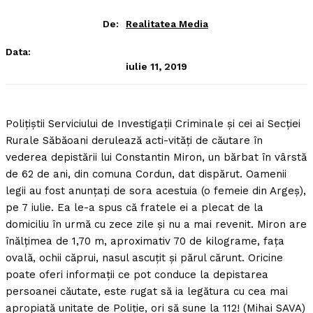
De:
Realitatea Media
Data:
iulie 11, 2019
Poliţiştii Serviciului de Investigaţii Criminale şi cei ai Secţiei
Rurale Săbăoani derulează acti-vităţi de căutare în
vederea depistării lui Constantin Miron, un bărbat în vârstă
de 62 de ani, din comuna Cordun, dat dispărut.
Oamenii
legii au fost anunţaţi de sora acestuia (o femeie din Argeş),
pe 7 iulie. Ea le-a spus că fratele ei a plecat de la
domiciliu în urmă cu zece zile şi nu a mai revenit. Miron are
înălţimea de 1,70 m, aproximativ 70 de kilograme, faţa
ovală, ochii căprui, nasul ascuţit şi părul cărunt. Oricine
poate oferi informaţii ce pot conduce la depistarea
persoanei căutate, este rugat să ia legătura cu cea mai
apropiată unitate de Poliţie, ori să sune la 112! (Mihai SAVA)