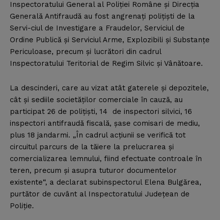
Inspectoratului General al Poliţiei Române şi Direcţia
Generală Antifraudă au fost angrenaţi poliţişti de la
Servi-ciul de Investigare a Fraudelor, Serviciul de
Ordine Publică şi Serviciul Arme, Explozibili şi Substanţe
Periculoase, precum şi lucrători din cadrul
Inspectoratului Teritorial de Regim Silvic şi Vânătoare.
La descinderi, care au vizat atât gaterele şi depozitele,
cât şi sediile societăţilor comerciale în cauză, au
participat 26 de poliţişti, 14 de inspectori silvici, 16
inspectori antifraudă fiscală, şase comisari de mediu,
plus 18 jandarmi. „În cadrul acţiunii se verifică tot
circuitul parcurs de la tăiere la prelucrarea şi
comercializarea lemnului, fiind efectuate controale în
teren, precum şi asupra tuturor documentelor
existente“, a declarat subinspectorul Elena Bulgărea,
purtător de cuvânt al Inspectoratului Judeţean de
Poliţie.