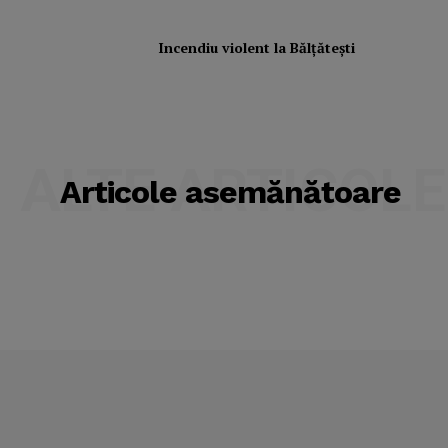
Incendiu violent la Bălţăteşti
ALTE ARTICOLE
Articole asemănătoare