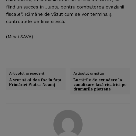
fiind un succes în „lupta pentru combaterea evaziunii
fiscale“. Rămâne de văzut cum se vor termina şi
controalele pe linie silvică.
(Mihai SAVA)
Articolul precedent
Articolul următor
A vrut să-şi dea foc în faţa
Lucrările de extindere la
Primăriei Piatra-Neamţ
canalizare lasă cicatrici pe
drumurile pietrene