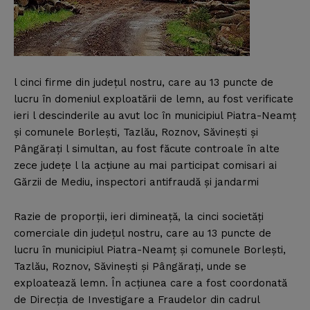
l cinci firme din judeţul nostru, care au 13 puncte de
lucru în domeniul exploatării de lemn, au fost verificate
ieri l descinderile au avut loc în municipiul Piatra-Neamţ
şi comunele Borleşti, Tazlău, Roznov, Săvineşti şi
Pângăraţi l simultan, au fost făcute controale în alte
zece judeţe l la acţiune au mai participat comisari ai
Gărzii de Mediu, inspectori antifraudă şi jandarmi
Razie de proporţii, ieri dimineaţă, la cinci societăţi
comerciale din judeţul nostru, care au 13 puncte de
lucru în municipiul Piatra-Neamţ şi comunele Borleşti,
Tazlău, Roznov, Săvineşti şi Pângăraţi, unde se
exploatează lemn. În acţiunea care a fost coordonată
de Direcţia de Investigare a Fraudelor din cadrul