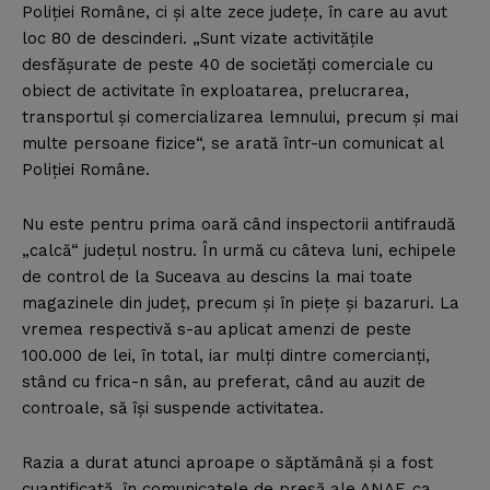
Poliţiei Române, ci şi alte zece judeţe, în care au avut
loc 80 de descinderi. „Sunt vizate activităţile
desfăşurate de peste 40 de societăţi comerciale cu
obiect de activitate în exploatarea, prelucrarea,
transportul şi comercializarea lemnului, precum şi mai
multe persoane fizice“, se arată într-un comunicat al
Poliţiei Române.
Nu este pentru prima oară când inspectorii antifraudă
„calcă“ judeţul nostru. În urmă cu câteva luni, echipele
de control de la Suceava au descins la mai toate
magazinele din judeţ, precum şi în pieţe şi bazaruri. La
vremea respectivă s-au aplicat amenzi de peste
100.000 de lei, în total, iar mulţi dintre comercianţi,
stând cu frica-n sân, au preferat, când au auzit de
controale, să îşi suspende activitatea.
Razia a durat atunci aproape o săptămână şi a fost
cuantificată, în comunicatele de presă ale ANAF, ca