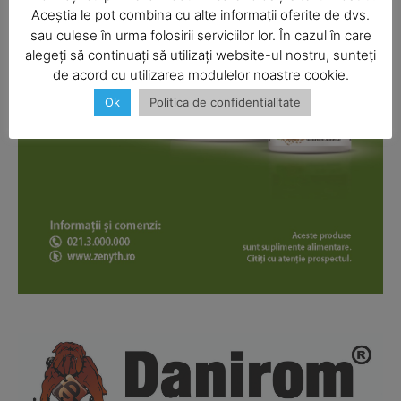
Aceștia le pot combina cu alte informații oferite de dvs.
SUBSCRIBE NOW
sau culese în urma folosirii serviciilor lor. În cazul în care
alegeți să continuați să utilizați website-ul nostru, sunteți
de acord cu utilizarea modulelor noastre cookie.
Ok
Politica de confidentialitate
Company
About
Contact us
Subscription Plans
My account