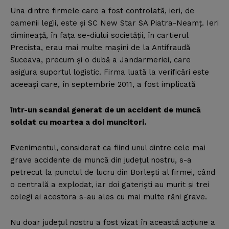
Una dintre firmele care a fost controlată, ieri, de
oamenii legii, este şi SC New Star SA Piatra-Neamţ. Ieri
dimineaţă, în faţa se-diului societăţii, în cartierul
Precista, erau mai multe maşini de la Antifraudă
Suceava, precum şi o dubă a Jandarmeriei, care
asigura suportul logistic. Firma luată la verificări este
aceeaşi care, în septembrie 2011, a fost implicată
într-un scandal generat de un accident de muncă
soldat cu moartea a doi muncitori.
Evenimentul, considerat ca fiind unul dintre cele mai
grave accidente de muncă din judeţul nostru, s-a
petrecut la punctul de lucru din Borleşti al firmei, când
o centrală a explodat, iar doi gaterişti au murit şi trei
colegi ai acestora s-au ales cu mai multe răni grave.
Nu doar judeţul nostru a fost vizat în această acţiune a