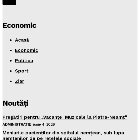
Economic
Acasă
Economic
Politica
Sport
Ziar
Noutăţi
Pregătiri pentru „Vacanţe Muzicale la Piatra-Neamţ“
ADMINISTRATIE
iunie 4, 2026
Meniurile pacienţilor din spitalul nemţean, sub lupa
nemţenilor de pe reţelele sociale