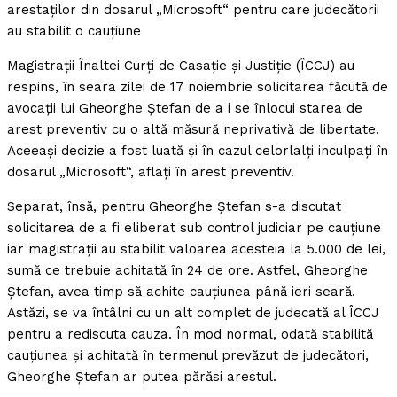
arestaţilor din dosarul „Microsoft“ pentru care judecătorii
au stabilit o cauţiune
Magistraţii Înaltei Curţi de Casaţie şi Justiţie (ÎCCJ) au
respins, în seara zilei de 17 noiembrie solicitarea făcută de
avocaţii lui Gheorghe Ştefan de a i se înlocui starea de
arest preventiv cu o altă măsură neprivativă de libertate.
Aceeaşi decizie a fost luată şi în cazul celorlalţi inculpaţi în
dosarul „Microsoft“, aflaţi în arest preventiv.
Separat, însă, pentru Gheorghe Ştefan s-a discutat
solicitarea de a fi eliberat sub control judiciar pe cauţiune
iar magistraţii au stabilit valoarea acesteia la 5.000 de lei,
sumă ce trebuie achitată în 24 de ore. Astfel, Gheorghe
Ştefan, avea timp să achite cauţiunea până ieri seară.
Astăzi, se va întâlni cu un alt complet de judecată al ÎCCJ
pentru a rediscuta cauza. În mod normal, odată stabilită
cauţiunea şi achitată în termenul prevăzut de judecători,
Gheorghe Ştefan ar putea părăsi arestul.