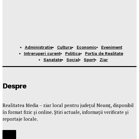
Administratie
Cultura
Economic
Eveniment
Intreruperi curent
Politica
Portia de Realitate
Sanatate
Social
Sport
Ziar
Despre
Realitatea Media – ziar local pentru județul Neamț, disponibil
în format fizic și online. Știri actuale, informații verificate și
reportaje locale.