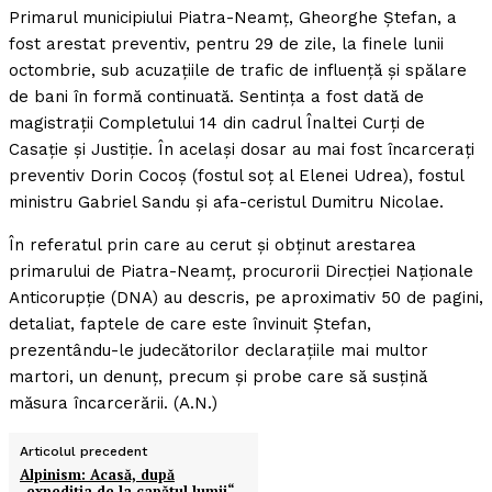
Primarul municipiului Piatra-Neamţ, Gheorghe Ştefan, a
fost arestat preventiv, pentru 29 de zile, la finele lunii
octombrie, sub acuzaţiile de trafic de influenţă şi spălare
de bani în formă continuată. Sentinţa a fost dată de
magistraţii Completului 14 din cadrul Înaltei Curţi de
Casaţie şi Justiţie. În acelaşi dosar au mai fost încarceraţi
preventiv Dorin Cocoş (fostul soţ al Elenei Udrea), fostul
ministru Gabriel Sandu şi afa-ceristul Dumitru Nicolae.
În referatul prin care au cerut şi obţinut arestarea
primarului de Piatra-Neamţ, procurorii Direcţiei Naţionale
Anticorupţie (DNA) au descris, pe aproximativ 50 de pagini,
detaliat, faptele de care este învinuit Ştefan,
prezentându-le judecătorilor declaraţiile mai multor
martori, un denunţ, precum şi probe care să susţină
măsura încarcerării. (A.N.)
Articolul precedent
Alpinism: Acasă, după
„expediţia de la capătul lumii“