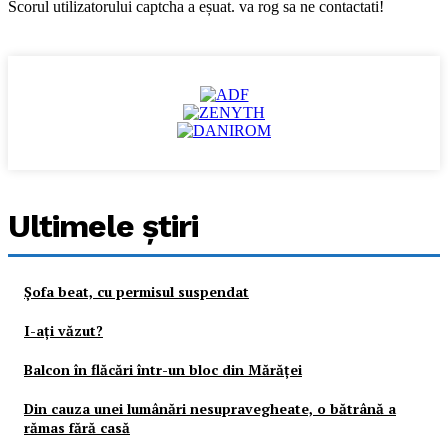
Scorul utilizatorului captcha a eșuat. va rog sa ne contactati!
Ultimele ştiri
Şofa beat, cu permisul suspendat
I-aţi văzut?
Balcon în flăcări într-un bloc din Mărăţei
Din cauza unei lumânări nesupravegheate, o bătrână a
rămas fără casă