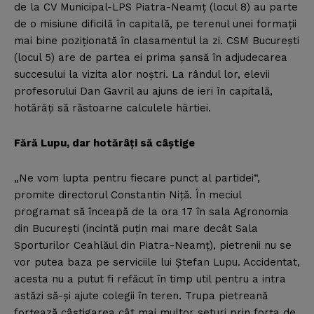
de la CV Municipal-LPS Piatra-Neamţ (locul 8) au parte
de o misiune dificilă în capitală, pe terenul unei formaţii
mai bine poziţionată în clasamentul la zi. CSM Bucureşti
(locul 5) are de partea ei prima şansă în adjudecarea
succesului la vizita alor noştri. La rândul lor, elevii
profesorului Dan Gavril au ajuns de ieri în capitală,
hotărâţi să răstoarne calculele hârtiei.
Fără Lupu, dar hotărâţi să câştige
„Ne vom lupta pentru fiecare punct al partidei“,
promite directorul Constantin Niţă. În meciul
programat să înceapă de la ora 17 în sala Agronomia
din Bucureşti (incintă puţin mai mare decât Sala
Sporturilor Ceahlăul din Piatra-Neamţ), pietrenii nu se
vor putea baza pe serviciile lui Ştefan Lupu. Accidentat,
acesta nu a putut fi refăcut în timp util pentru a intra
astăzi să-şi ajute colegii în teren. Trupa pietreană
forţează câştigarea cât mai multor seturi prin forţa de