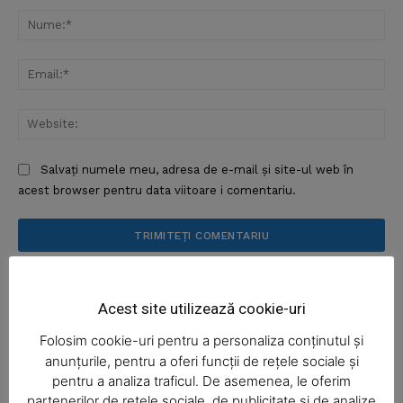
Nu
Ema
Web
Salvați numele meu, adresa de e-mail și site-ul web în
acest browser pentru data viitoare i comentariu.
Acest site utilizează cookie-uri
Folosim cookie-uri pentru a personaliza conținutul și
anunțurile, pentru a oferi funcții de rețele sociale și
pentru a analiza traficul. De asemenea, le oferim
partenerilor de rețele sociale, de publicitate și de analize