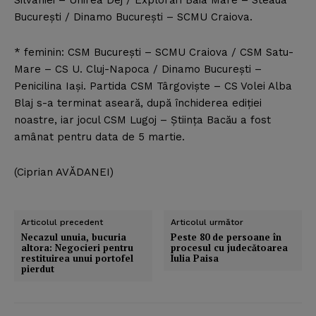
Silvaniei – Unirea Dej / Explorări Baia Mare – Steaua
Bucureşti / Dinamo Bucureşti – SCMU Craiova.
* feminin: CSM Bucureşti – SCMU Craiova / CSM Satu-
Mare – CS U. Cluj-Napoca / Dinamo Bucureşti –
Penicilina Iaşi. Partida CSM Târgovişte – CS Volei Alba
Blaj s-a terminat aseară, după închiderea ediţiei
noastre, iar jocul CSM Lugoj – Ştiinţa Bacău a fost
amânat pentru data de 5 martie.
(Ciprian AVĂDANEI)
Articolul precedent
Articolul următor
Necazul unuia, bucuria
Peste 80 de persoane în
altora: Negocieri pentru
procesul cu judecătoarea
restituirea unui portofel
Iulia Paisa
pierdut