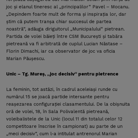
joc şi elanul tineresc al „principalilor“ Pavel – Mocanu.
„Depindem foarte mult de forma şi inspiraţia lor, dar
ştim că putem tranşa chiar succesul de partea
noastră“, adăuga diriguitorul „Municipalului“ pietrean.
Partida de volei băieţi între CSM Bucureşti şi tabăra
pietreană va fi arbitrată de cuplul Lucian Năstase –
Florin Dimachi, iar ca observator de joc va oficia
Marian Păuşescu.
Unic – Tg. Mureş, „joc decisiv“ pentru pietrence
La feminin, tot astăzi, în cadrul aceleiaşi runde cu
numărul 15 se joacă partide intersante pentru
reaşezarea configuraţiei clasamentului. De la obişnuita
oră de volei, 18, în Sala Polivalentă pietreană,
voleibalistele de la Unic (locul 11 din totalul celor 12
competitoare înscrise în campionat) au parte de un
„meci decisiv“, cum l-a intitulat antrenorul Marian