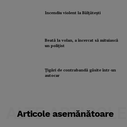
Incendiu violent la Bălţăteşti
Beată la volan, a încercat să mituiască
un poliţist
Ţigări de contrabandă găsite într-un
autocar
ALTE ARTICOLE
Articole asemănătoare