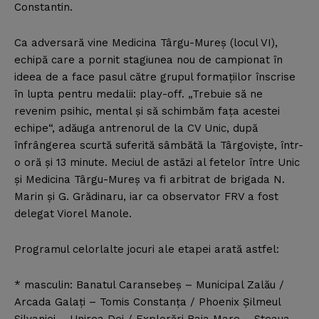
Constantin.
Ca adversară vine Medicina Târgu-Mureş (locul VI),
echipă care a pornit stagiunea nou de campionat în
ideea de a face pasul către grupul formaţiilor înscrise
în lupta pentru medalii: play-off. „Trebuie să ne
revenim psihic, mental şi să schimbăm faţa acestei
echipe“, adăuga antrenorul de la CV Unic, după
înfrângerea scurtă suferită sâmbătă la Târgovişte, într-
o oră şi 13 minute. Meciul de astăzi al fetelor între Unic
şi Medicina Târgu-Mureş va fi arbitrat de brigada N.
Marin şi G. Grădinaru, iar ca observator FRV a fost
delegat Viorel Manole.
Programul celorlalte jocuri ale etapei arată astfel:
* masculin: Banatul Caransebeş – Municipal Zalău /
Arcada Galaţi – Tomis Constanţa / Phoenix Şilmeul