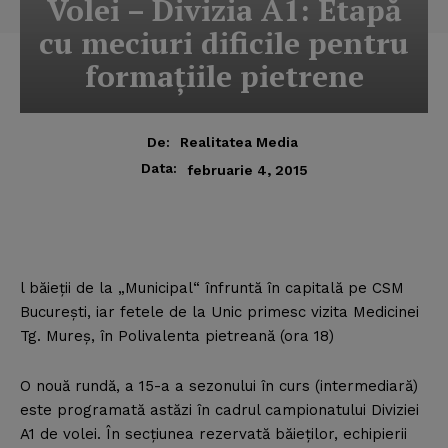
Volei – Divizia A1: Etapă
cu meciuri dificile pentru
formaţiile pietrene
De:
Realitatea Media
Data:
februarie 4, 2015
l băieţii de la „Municipal“ înfruntă în capitală pe CSM
Bucureşti, iar fetele de la Unic primesc vizita Medicinei
Tg. Mureş, în Polivalenta pietreană (ora 18)
O nouă rundă, a 15-a a sezonului în curs (intermediară)
este programată astăzi în cadrul campionatului Diviziei
A1 de volei. În secţiunea rezervată băieţilor, echipierii