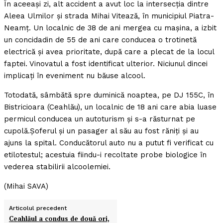
În aceeaşi zi, alt accident a avut loc la intersecţia dintre
Aleea Ulmilor şi strada Mihai Vitează, în municipiul Piatra-
Neamţ. Un localnic de 38 de ani mergea cu maşina, a izbit
un concidadin de 55 de ani care conducea o trotinetă
electrică şi avea prioritate, după care a plecat de la locul
faptei. Vinovatul a fost identificat ulterior. Niciunul dincei
implicaţi în eveniment nu băuse alcool.
Totodată, sâmbătă spre duminică noaptea, pe DJ 155C, în
Bistricioara (Ceahlău), un localnic de 18 ani care abia luase
permicul conducea un autoturism şi s-a răsturnat pe
cupolă.Şoferul şi un pasager al său au fost răniţi şi au
ajuns la spital. Conducătorul auto nu a putut fi verificat cu
etilotestul; acestuia fiindu-i recoltate probe biologice în
vederea stabilirii alcoolemiei.
(Mihai SAVA)
Articolul precedent
Ceahlăul a condus de două ori,