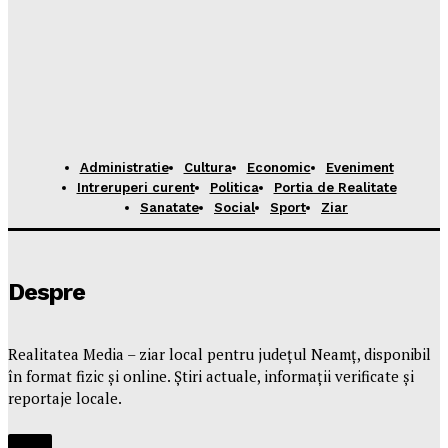
Administratie
Cultura
Economic
Eveniment
Intreruperi curent
Politica
Portia de Realitate
Sanatate
Social
Sport
Ziar
Despre
Realitatea Media – ziar local pentru județul Neamț, disponibil
în format fizic și online. Știri actuale, informații verificate și
reportaje locale.