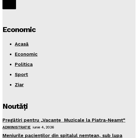
Economic
Acasă
Economic
Politica
Sport
Ziar
Noutăţi
Pregătiri pentru „Vacanţe Muzicale la Piatra-Neamţ“
ADMINISTRATIE
iunie 4, 2026
Meniurile pacienţilor din spitalul nemţean, sub lupa