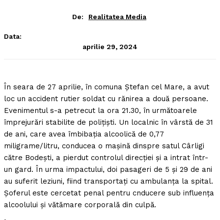
De:
Realitatea Media
Data:
aprilie 29, 2024
În seara de 27 aprilie, în comuna Ştefan cel Mare, a avut
loc un accident rutier soldat cu rănirea a două persoane.
Evenimentul s-a petrecut la ora 21.30, în următoarele
împrejurări stabilite de poliţişti. Un localnic în vârstă de 31
de ani, care avea îmbibaţia alcoolică de 0,77
miligrame/litru, conducea o maşină dinspre satul Cârligi
către Bodeşti, a pierdut controlul direcţiei şi a intrat într-
un gard. În urma impactului, doi pasageri de 5 şi 29 de ani
au suferit leziuni, fiind transportaţi cu ambulanţa la spital.
Şoferul este cercetat penal pentru cnducere sub influenţa
alcoolului şi vătămare corporală din culpă.