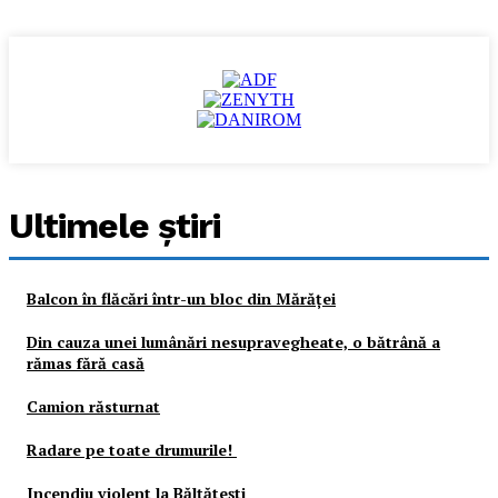
Ultimele ştiri
Balcon în flăcări într-un bloc din Mărăţei
Din cauza unei lumânări nesupravegheate, o bătrână a
rămas fără casă
Camion răsturnat
Radare pe toate drumurile!
Incendiu violent la Bălţăteşti