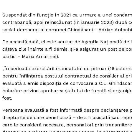
Suspendat din funcţie în 2021 ca urmare a unei condamnă
contrabandă, apoi reînscăunat (în ianuarie 2023) după c
social-democrat al comunei Ghindăoani – Adrian Antochi
De această dată, el este acuzat de Agenţia Naţională de I
câteva zile înainte a fi demis, şi-a asigurat un post de co
partid – Maria Amarinei).
„În perioada exercitării mandatului de primar (16 octomb
pentru înfiinţarea postului contractual de consilier al pr
evaluată a emis dispoziţia de convocare a C.L. Ghindaoan
hotarâre privind aprobarea ştatului de funcţii şi organigr
fost.
Persoana evaluată a fost informată despre declanşarea p
drepturile de care beneficiază – de a fi asistată sau rep
care le consideră necesare, personal ori prin transmiter