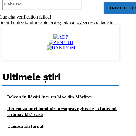
Website:
Captcha verification failed!
Scorul utilizatorului captcha a eșuat. va rog sa ne contactati!
Ultimele ştiri
Balcon în flăcări într-un bloc din Mărăţei
Din cauza unei lumânări nesupravegheate, o bătrână
a rămas fără casă
Camion răsturnat