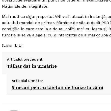
dosarul de evaluare un punct de vedere, în exercitarea d
Naţionale de Integritate.
Mai mult ca sigur, raportul ANI va fi atacat în instanţă, aş
actualul mandat de primar. Rămâne de văzut dacă PSD îl v
condiţiile în care este la a doua „coliziune“ cu legea şi, 
funcţie şi se va alege şi cu o interdicţie de a mai ocupa
(Liviu ILIE)
Articolul precedent
Tâlhar dat în urmărire
Articolul următor
Sinecuri pentru tăietori de frunze la câini