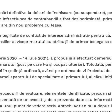
ri definitive la doi ani de închisoare (cu suspendare), p
e infracţiunea de contrabandă a fost dezincriminată, prim
 are din nou probleme cu legea.
ntegritate de conflict de interese administrativ pentru că,
nsilier al viceprimarului cu atribuţii de primar (colega sa 
rie 2020 – 14 iulie 2021), a propus şi a efectuat demersu
imarului (post pe care l-a şi ocupat ulterior). Totodată, pe
i în şedinţă ordinară, având pe ordinea de zi Proiectul de
amei aparatului de specialitate al primarului, al cărui iniţ
rocedurii de evaluare, elementele identificate, precum şi
rezentată de un avocat şi de a prezenta date sau informaţi
ea unui punct de vedere scris. Antochi Adrian nu a depus 