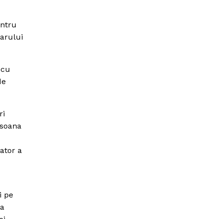
entru
arului
 cu
de
ri
rsoana
iator a
i pe
la