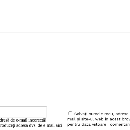
iu:
Email:*
Salvați numele meu, adresa
mail și site-ul web în acest bro
dresă de e-mail incorectă!
pentru data viitoare i comentari
roduceți adresa dvs. de e-mail aici