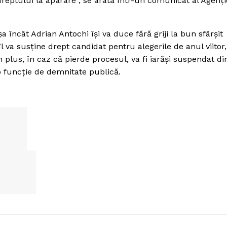
reptului la apărare“, se arată într-un comunicat al Agenţi
a încât Adrian Antochi îşi va duce fără griji la bun sfârşit
a susţine drept candidat pentru alegerile de anul viitor,
în plus, în caz că pierde procesul, va fi iarăşi suspendat di
 o funcţie de demnitate publică.