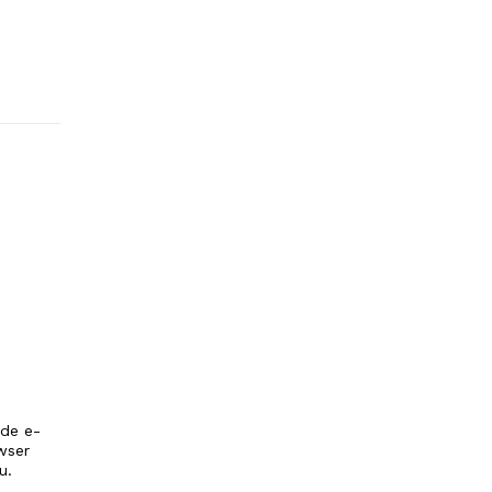
 de e-
wser
u.