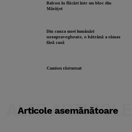
Balcon în flăcări într-un bloc din
Mărăţei
Din cauza unei lumânări
nesupravegheate, o bătrână a rămas
fără casă
Camion răsturnat
ALTE ARTICOLE
Articole asemănătoare