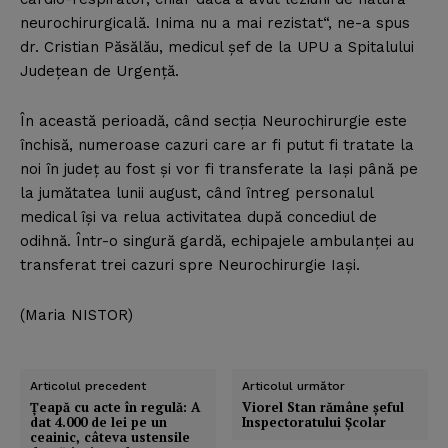
neurochirurgicală. Inima nu a mai rezistat“, ne-a spus
dr. Cristian Păsălău, medicul şef de la UPU a Spitalului
Judeţean de Urgenţă.
În această perioadă, când secţia Neurochirurgie este
închisă, numeroase cazuri care ar fi putut fi tratate la
noi în judeţ au fost şi vor fi transferate la Iaşi până pe
la jumătatea lunii august, când întreg personalul
medical îşi va relua activitatea după concediul de
odihnă. Într-o singură gardă, echipajele ambulanţei au
transferat trei cazuri spre Neurochirurgie Iaşi.
(Maria NISTOR)
Articolul precedent
Articolul următor
Ţeapă cu acte în regulă: A
Viorel Stan rămâne şeful
dat 4.000 de lei pe un
Inspectoratului Şcolar
ceainic, câteva ustensile