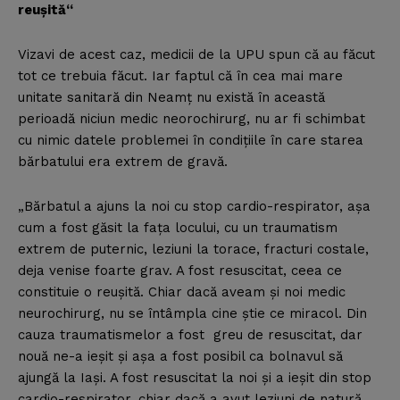
reuşită“
Vizavi de acest caz, medicii de la UPU spun că au făcut
tot ce trebuia făcut. Iar faptul că în cea mai mare
unitate sanitară din Neamţ nu există în această
perioadă niciun medic neorochirurg, nu ar fi schimbat
cu nimic datele problemei în condiţiile în care starea
bărbatului era extrem de gravă.
„Bărbatul a ajuns la noi cu stop cardio-respirator, aşa
cum a fost găsit la faţa locului, cu un traumatism
extrem de puternic, leziuni la torace, fracturi costale,
deja venise foarte grav. A fost resuscitat, ceea ce
constituie o reuşită. Chiar dacă aveam şi noi medic
neurochirurg, nu se întâmpla cine ştie ce miracol. Din
cauza traumatismelor a fost greu de resuscitat, dar
nouă ne-a ieşit şi aşa a fost posibil ca bolnavul să
ajungă la Iaşi. A fost resuscitat la noi şi a ieşit din stop
cardio-respirator, chiar dacă a avut leziuni de natură