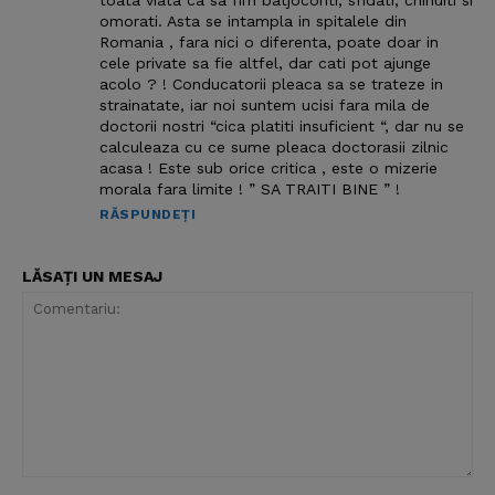
toata viata ca sa fim batjocoriti, sfidati, chinuiti si
omorati. Asta se intampla in spitalele din
Romania , fara nici o diferenta, poate doar in
cele private sa fie altfel, dar cati pot ajunge
acolo ? ! Conducatorii pleaca sa se trateze in
strainatate, iar noi suntem ucisi fara mila de
doctorii nostri “cica platiti insuficient “, dar nu se
calculeaza cu ce sume pleaca doctorasii zilnic
acasa ! Este sub orice critica , este o mizerie
morala fara limite ! ” SA TRAITI BINE ” !
RĂSPUNDEȚI
LĂSAȚI UN MESAJ
Comentariu: