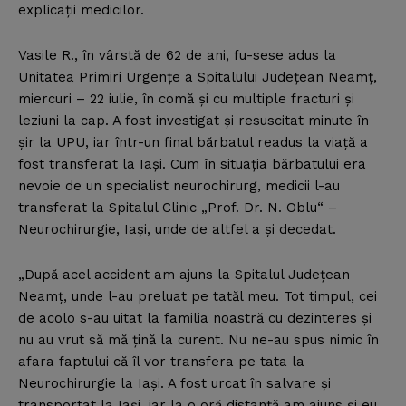
explicaţii medicilor.
Vasile R., în vârstă de 62 de ani, fu-sese adus la
Unitatea Primiri Urgenţe a Spitalului Judeţean Neamţ,
miercuri – 22 iulie, în comă şi cu multiple fracturi şi
leziuni la cap. A fost investigat şi resuscitat minute în
şir la UPU, iar într-un final bărbatul readus la viaţă a
fost transferat la Iaşi. Cum în situaţia bărbatului era
nevoie de un specialist neurochirurg, medicii l-au
transferat la Spitalul Clinic „Prof. Dr. N. Oblu“ –
Neurochirurgie, Iaşi, unde de altfel a şi decedat.
„După acel accident am ajuns la Spitalul Judeţean
Neamţ, unde l-au preluat pe tatăl meu. Tot timpul, cei
de acolo s-au uitat la familia noastră cu dezinteres şi
nu au vrut să mă ţină la curent. Nu ne-au spus nimic în
afara faptului că îl vor transfera pe tata la
Neurochirurgie la Iaşi. A fost urcat în salvare şi
transportat la Iaşi, iar la o oră distanţă am ajuns şi eu.