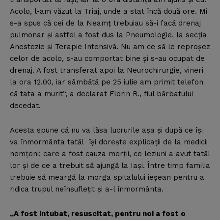
Acolo, l-am văzut la Triaj, unde a stat încă două ore. Mi
s-a spus că cei de la Neamţ trebuiau să-i facă drenaj
pulmonar şi astfel a fost dus la Pneumologie, la secţia
Anestezie şi Terapie Intensivă. Nu am ce să le reproşez
celor de acolo, s-au comportat bine şi s-au ocupat de
drenaj. A fost transferat apoi la Neurochirurgie, vineri
la ora 12.00, iar sâmbătă pe 25 iulie am primit telefon
că tata a murit“, a declarat Florin R., fiul bărbatului
decedat.
Acesta spune că nu va lăsa lucrurile aşa şi după ce îşi
va înmormânta tatăl îşi doreşte explicaţii de la medicii
nemţeni: care a fost cauza morţii, ce leziuni a avut tatăl
lor şi de ce a trebuit să ajungă la Iaşi. Între timp familia
trebuie să meargă la morga spitalului ieşean pentru a
ridica trupul neînsufleţit şi a-l înmormânta.
„A fost intubat, resuscitat, pentru noi a fost o