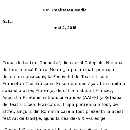
De:
Realitatea Media
Data:
mai 2, 2015
Trupa de teatru „Chouette“, din cadrul Colegiului Naţional
de Informatică Piatra-Neamţ, a parti-cipat, pentru al
doilea an consecutiv, la Festivalul de Teatru Liceal
Francofon Théâtralisons Ensemble desfăşurat în capitala
italiană a artei, Florenţa, de către Institutul Francez,
Asociaţia Prietenii Institutului Francez (AAIFF) şi Reţeaua
de Teatru Liceal Francofon. Trupa pietreană a fost, de
altfel, singura din România care a fost prezentă la acest
festival de tradiţie, ajuns la cea de-a XIV-a ediţie
„Chouette“ s-a prezentat la festival cu piesa „Les