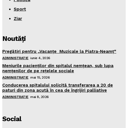
Sport
Ziar
Noutăţi
Pregătiri pentru „Vacanţe Muzicale la Piatra-Neamţ“
ADMINISTRATIE
iunie 4, 2026
Meniurile pacienţilor din spitalul nemţean, sub lupa
nemţenilor de pe reţelele sociale
ADMINISTRATIE
mai 15, 2026
Conducerea spitalului solicită transferarea a 20 de
paturi din zona acută în cea de îngrijiri palliative
ADMINISTRATIE
mai 8, 2026
Social