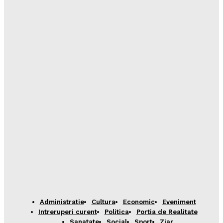
Administratie
Cultura
Economic
Eveniment
Intreruperi curent
Politica
Portia de Realitate
Sanatate
Social
Sport
Ziar