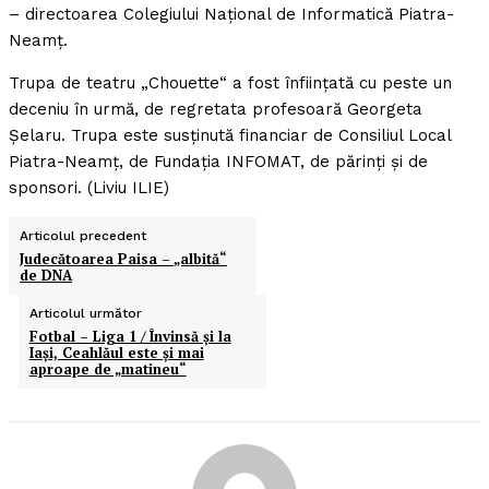
– directoarea Colegiului Naţional de Informatică Piatra-
Neamţ.
Trupa de teatru „Chouette“ a fost înfiinţată cu peste un
deceniu în urmă, de regretata profesoară Georgeta
Şelaru. Trupa este susţinută financiar de Consiliul Local
Piatra-Neamţ, de Fundaţia INFOMAT, de părinţi şi de
sponsori. (Liviu ILIE)
Articolul precedent
Judecătoarea Paisa – „albită“
de DNA
Articolul următor
Fotbal – Liga 1 / Învinsă şi la
Iaşi, Ceahlăul este şi mai
aproape de „matineu“