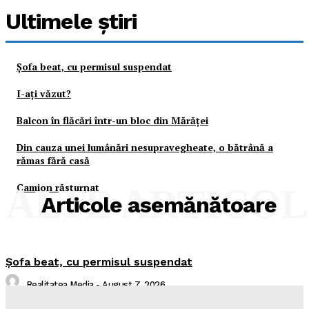
Ultimele ştiri
Şofa beat, cu permisul suspendat
I-aţi văzut?
Balcon în flăcări într-un bloc din Mărăţei
Din cauza unei lumânări nesupravegheate, o bătrână a
rămas fără casă
Camion răsturnat
ALTE ARTICO
Articole asemănătoare
Şofa beat, cu permisul suspendat
Realitatea Media
-
August 7, 2026