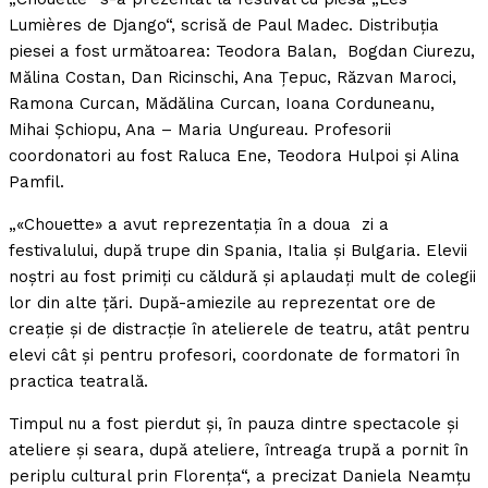
Lumières de Django“, scrisă de Paul Madec. Distribuţia
piesei a fost următoarea: Teodora Balan, Bogdan Ciurezu,
Mălina Costan, Dan Ricinschi, Ana Ţepuc, Răzvan Maroci,
Ramona Curcan, Mădălina Curcan, Ioana Corduneanu,
Mihai Şchiopu, Ana – Maria Ungureau. Profesorii
coordonatori au fost Raluca Ene, Teodora Hulpoi şi Alina
Pamfil.
„«Chouette» a avut reprezentaţia în a doua zi a
festivalului, după trupe din Spania, Italia şi Bulgaria. Elevii
noştri au fost primiţi cu căldură şi aplaudaţi mult de colegii
lor din alte ţări. După-amiezile au reprezentat ore de
creaţie şi de distracţie în atelierele de teatru, atât pentru
elevi cât şi pentru profesori, coordonate de formatori în
practica teatrală.
Timpul nu a fost pierdut şi, în pauza dintre spectacole şi
ateliere şi seara, după ateliere, întreaga trupă a pornit în
periplu cultural prin Florenţa“, a precizat Daniela Neamţu